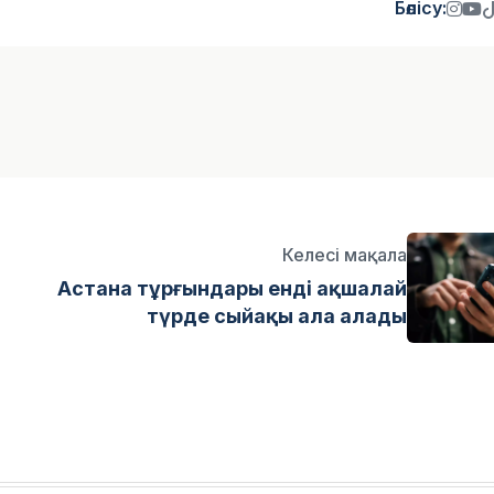
Бөлісу:
Келесі мақала
Астана тұрғындары енді ақшалай
түрде сыйақы ала алады