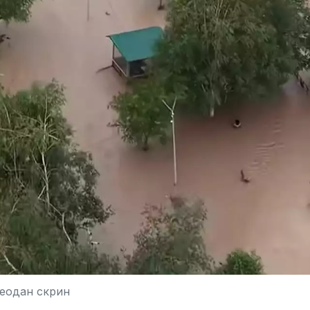
еодан скрин