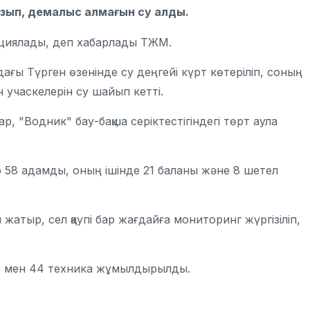
 бұзып, демалыс алмағын су алды.
ациялады, деп хабарлады ТЖМ.
ы Түрген өзенінде су деңгейі күрт көтеріліп, соның
учаскелерін су шайып кетті.
тар, "Водник" бау-бақша серіктестігіндегі төрт аула
ар 58 адамды, оның ішінде 21 баланы және 8 шетел
 жатыр, сел қаупі бар жағдайға мониторинг жүргізіліп,
р мен 44 техника жұмылдырылды.