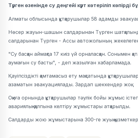
Түрген өзенінде су деңгейі күрт көтеріліп көпірді
Алматы облысында құтқарушылар 58 адамды эваку
Нөсер жауын-шашын салдарынан Түрген шатқалындағ
салдарынан Түрген - Ассы автожолының жекелеген 
"Су басқан аймақта 17 киіз үй орналасқан. Сонымен қа
аумағын су басты", - деп жазылған хабарламада.
Қауіпсіздікті қамтамасыз ету мақсатында құтқарушыл
азаматын эвакуациялады. Зардап шеккендер жоқ.
Оқиға орнында құтқарушылар тәулік бойы жұмыс істеп
авариялық-қалпына келтіру жұмыстары атқарылды.
Салдарды жою жұмыстарына 300-ге жуық қызметке