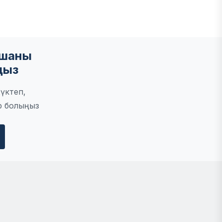
мшаны
ңыз
үктеп,
р болыңыз