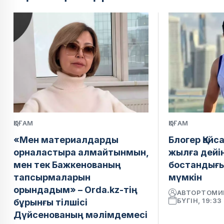
ҚОҒАМ
ҚОҒАМ
«Мен материалдарды
Блогер Қайс
орналастыра алмайтынмын,
жылға дейі
мен тек Бажкенованың
бостандығ
тапсырмаларын
мүмкін
орындадым» – Orda.kz-тің
АВТОР
ТОМИ
БҮГІН, 19:33
бұрынғы тілшісі
Дүйсенованың мәлімдемесі