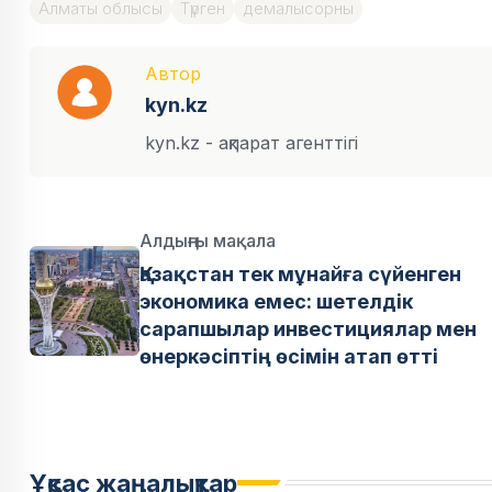
Алматы облысы
Түрген
демалысорны
Автор
kyn.kz
kyn.kz - ақпарат агенттігі
Алдыңғы мақала
Қазақстан тек мұнайға сүйенген
экономика емес: шетелдік
сарапшылар инвестициялар мен
өнеркәсіптің өсімін атап өтті
Ұқсас жаңалықтар