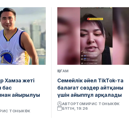
ҚОҒАМ
ар Хамза жеті
Семейлік әйел TikTok-та
н бас
балағат сөздер айтқаны
ынан айырылуы
үшін айыппұл арқалады
АВТОР
ТОМИРИС ТОНЫКӨК
БҮГІН, 19:26
РИС ТОНЫКӨК