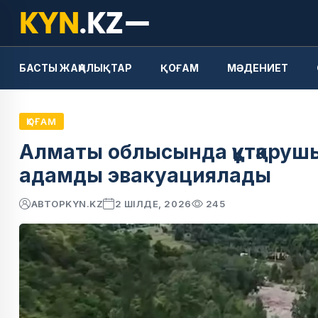
БАСТЫ ЖАҢАЛЫҚТАР
ҚОҒАМ
МӘДЕНИЕТ
ҚОҒАМ
Алматы облысында құтқарушы
адамды эвакуациялады
АВТОР
KYN.KZ
2 ШІЛДЕ, 2026
245