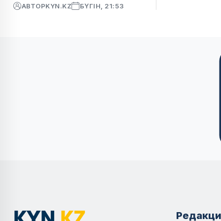
АВТОР
KYN.KZ
БҮГІН, 21:53
Редакци