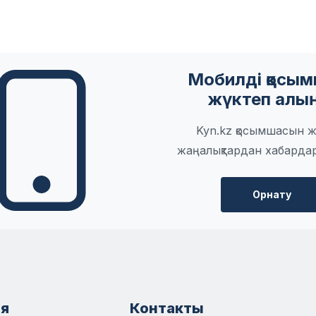
Мобилді қосы
жүктеп алы
Kyn.kz қосымшасын ж
жаңалықтардан хабарда
Орнату
я
Контакты