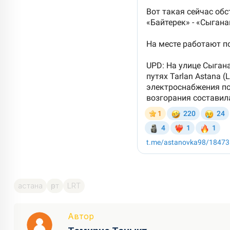
астана
өрт
LRT
Автор