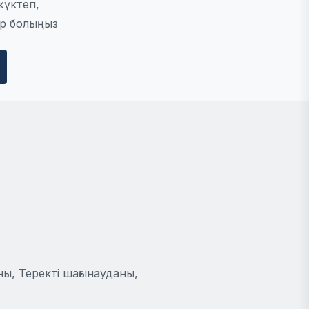
жүктеп,
р болыңыз
ы, Теректі шағынауданы,