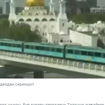
идеодан скриншот
 өрт шықты. Бұл туралы елордалық Төтенше жағдайлар