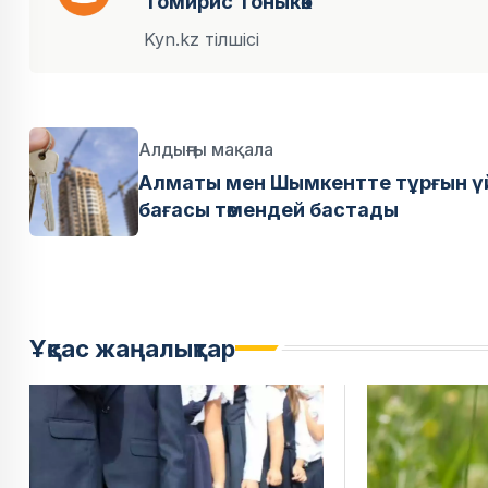
Томирис Тоныкөк
Kyn.kz тілшісі
Алдыңғы мақала
Алматы мен Шымкентте тұрғын ү
бағасы төмендей бастады
Ұқсас жаңалықтар