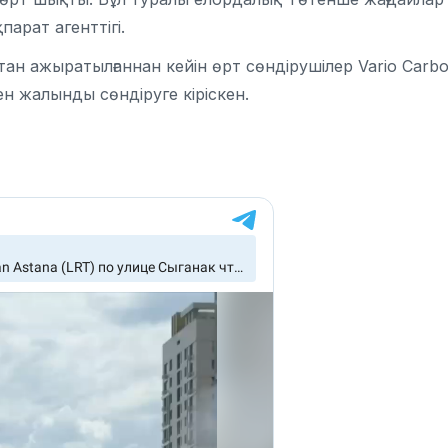
арат агенттігі.
ан ажыратылғаннан кейін өрт сөндірушілер Vario Carb
ен жалынды сөндіруге кіріскен.