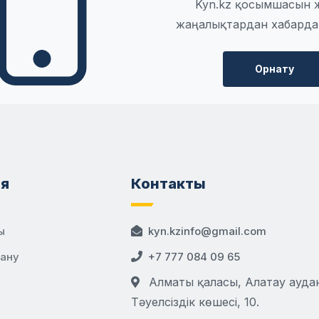
Kyn.kz қосымшасын 
жаңалықтардан хабарда
Орнату
я
Контакты
ы
kyn.kzinfo@gmail.com
дану
+7 777 084 09 65
Алматы қаласы, Алатау аудан
Тәуелсіздік көшесі, 10.