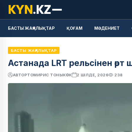
БАСТЫ ЖАҢАЛЫҚТАР
ҚОҒАМ
МӘДЕНИЕТ
БАСТЫ ЖАҢАЛЫҚТАР
Астанада LRT рельсінен өрт
АВТОР
ТОМИРИС ТОНЫКӨК
2 ШІЛДЕ, 2026
238