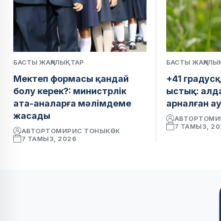
БАСТЫ ЖАҢАЛЫҚТАР
БАСТЫ ЖАҢАЛЫ
Мектеп формасы қандай
+41 градусқ
болу керек?: министрлік
ыстық: алд
ата-аналарға мәлімдеме
арналған а
жасады
АВТОР
ТОМИ
7 ТАМЫЗ, 2
АВТОР
ТОМИРИС ТОНЫКӨК
7 ТАМЫЗ, 2026