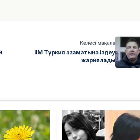
Келесі мақала
й
ІІМ Түркия азаматына іздеу
жариялады