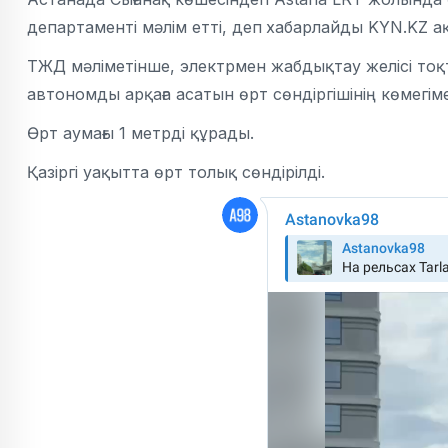
департаменті мәлім етті, деп
хабарлайды KYN.KZ ақп
ТЖД мәліметінше, электрмен жабдықтау желісі тоқт
автономды арқаға асатын өрт сөндіргішінің көмегім
Өрт аумағы 1 метрді құрады.
Қазіргі уақытта өрт толық сөндірілді.