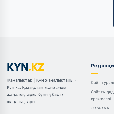
Редакци
Жаңалықтар | Күн жаңалықтары -
Сайт турал
Kyn.kz. Қазақстан және әлем
Сайтты қол
жаңалықтары. Күннің басты
ережелері
жаңалықтары
Жарнама