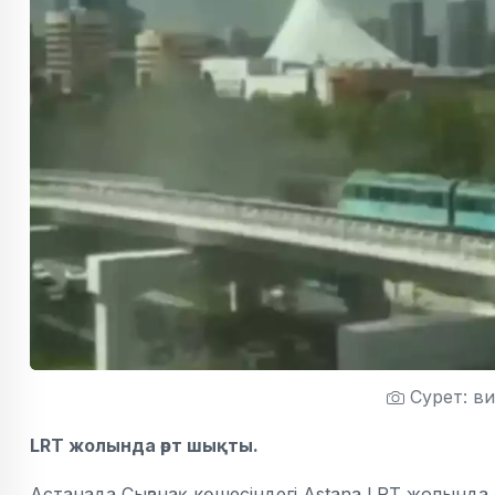
Сурет: в
LRT жолында өрт шықты.
Астанада Сығанақ көшесіндегі Astana LRT жолында