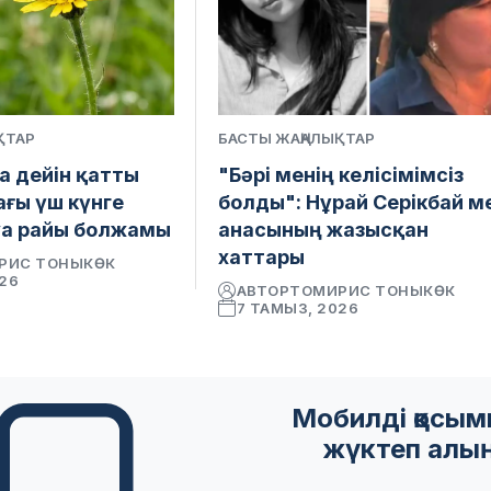
ҚТАР
БАСТЫ ЖАҢАЛЫҚТАР
а дейін қатты
"Бәрі менің келісімімсіз
ағы үш күнге
болды": Нұрай Серікбай м
уа райы болжамы
анасының жазысқан
хаттары
РИС ТОНЫКӨК
026
АВТОР
ТОМИРИС ТОНЫКӨК
7 ТАМЫЗ, 2026
Мобилді қосы
жүктеп алы