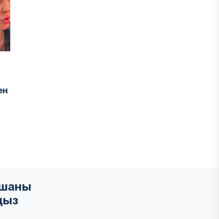
ен
мшаны
ңыз