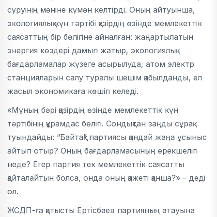
сүруінің мәніне күмән келтірді. Оның айтуынша,
экологиялық күн тәртібі қазірдің өзінде мемлекеттік
саясаттың бір бөлігіне айналған: жаңартылатын
энергия көздері дамып жатыр, экологиялық
бағдарламалар жүзеге асырылуда, атом электр
станцияларын салу туралы шешім қабылданды, ел
жасыл экономикаға көшіп келеді.
«Мұның бәрі қазірдің өзінде мемлекеттік күн
тәртібінің құрамдас бөлігі. Сондықтан заңды сұрақ
туындайды: “Байтақ” партиясы қандай жаңа ұсыныс
айтып отыр? Оның бағдарламасының ерекшелігі
неде? Егер партия тек мемлекеттік саясатты
қайталайтын болса, онда оның қажеті қанша?» – деді
ол.
ЖСДП-ға қатысты Ертісбаев партияның атауына