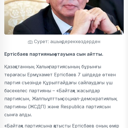
Сурет: ашық дереккөздерден
Ертісбаев партияның атауына сын айтты.
Қазақстанның Халық партиясының бұрынғы
төрағасы Ермұхамет Ертісбаев 7 шілдеде өткен
партия съезінде Құрылтайдағы сайлаудағы үш
бәсекелес партияны – «Байтақ» жасылдар
партиясын, Жалпыұлттық социал-демократиялық
партияны (ЖСДП) және Respublica партиясын
сынға алды.
«Байтақ» партиясына қатысты Ертісбаев оның өмір