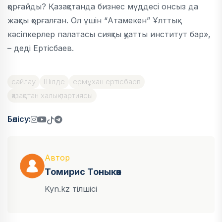
қорғайды? Қазақстанда бизнес мүддесі онсыз да
жақсы қорғалған. Ол үшін “Атамекен” Ұлттық
кәсіпкерлер палатасы сияқты қуатты институт бар»,
– деді Ертісбаев.
сайлау
Шілде
ермұхан ертісбаев
қазақстан халық партиясы
Бөлісу:
Автор
Томирис Тоныкөк
Kyn.kz тілшісі