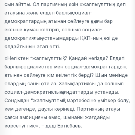
сын айтты. Ол партияның өзін «жалпыұлттық» деп
атауына және елдегі барлық социал-
демократтардың атынан сөйлеуге құқығы бар
екеніне күмән келтіріп, солшыл социал-
демократиялық ұстанымдарды ҚХП-ның өзі де
қолдайтынын атап өтті.
«Неліктен “жалпыұлттық”? Қандай негізде? Елдегі
барлық социалистер мен социал-демократтардың
атынан сөйлеуге кім өкілеттік берді? Шын мәнінде
олардың саны өте аз. Халық партиясы да солшыл
социал-демократиялық қағидаттарды ұстанады.
Сондықтан “жалпыұлттық” мәртебесіне үміткер болу,
кем дегенде, даулы көрінеді. Партияның атауы
саяси амбицияны емес, шынайы жағдайды
көрсетуі тиіс», – деді Ертісбаев.