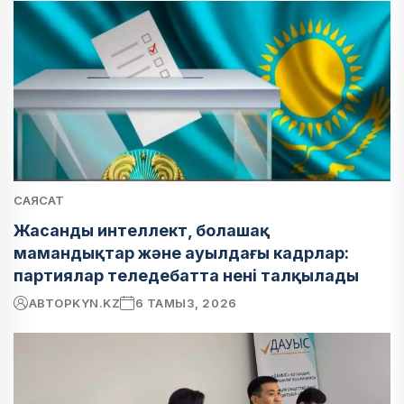
САЯСАТ
Жасанды интеллект, болашақ
мамандықтар және ауылдағы кадрлар:
партиялар теледебатта нені талқылады
АВТОР
KYN.KZ
6 ТАМЫЗ, 2026