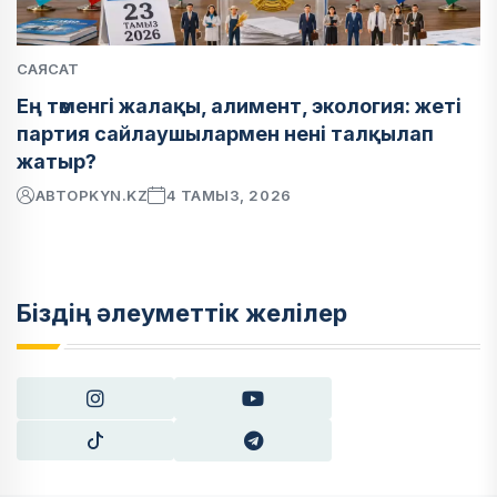
САЯСАТ
Ең төменгі жалақы, алимент, экология: жеті
партия сайлаушылармен нені талқылап
жатыр?
АВТОР
KYN.KZ
4 ТАМЫЗ, 2026
Біздің әлеуметтік желілер