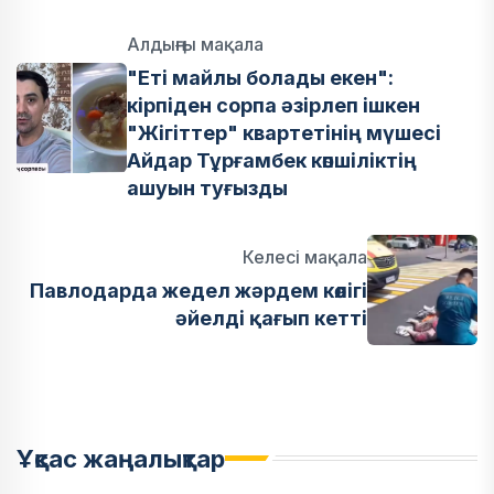
Алдыңғы мақала
"Еті майлы болады екен":
кірпіден сорпа әзірлеп ішкен
"Жігіттер" квартетінің мүшесі
Айдар Тұрғамбек көпшіліктің
ашуын туғызды
Келесі мақала
Павлодарда жедел жәрдем көлігі
әйелді қағып кетті
Ұқсас жаңалықтар