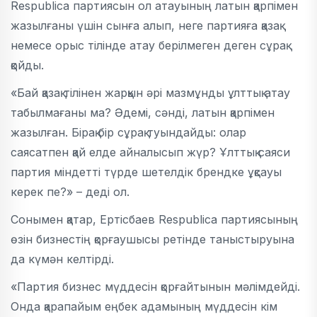
Respublica партиясын ол атауының латын қарпімен
жазылғаны үшін сынға алып, неге партияға қазақ
немесе орыс тілінде атау берілмеген деген сұрақ
қойды.
«Бай қазақ тілінен жарқын әрі мазмұнды ұлттық атау
табылмағаны ма? Әдемі, сәнді, латын қарпімен
жазылған. Бірақ бір сұрақ туындайды: олар
саясатпен қай елде айналысып жүр? Ұлттық саяси
партия міндетті түрде шетелдік брендке ұқсауы
керек пе?» – деді ол.
Сонымен қатар, Ертісбаев Respublica партиясының
өзін бизнестің қорғаушысы ретінде таныстыруына
да күмән келтірді.
«Партия бизнес мүддесін қорғайтынын мәлімдейді.
Онда қарапайым еңбек адамының мүддесін кім