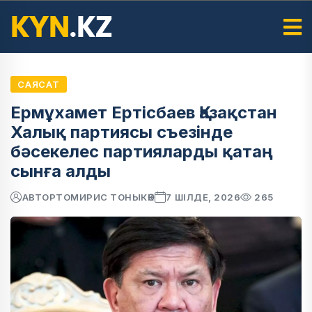
САЯСАТ
Ермұхамет Ертісбаев Қазақстан
Халық партиясы съезінде
бәсекелес партияларды қатаң
сынға алды
АВТОР
ТОМИРИС ТОНЫКӨК
7 ШІЛДЕ, 2026
265