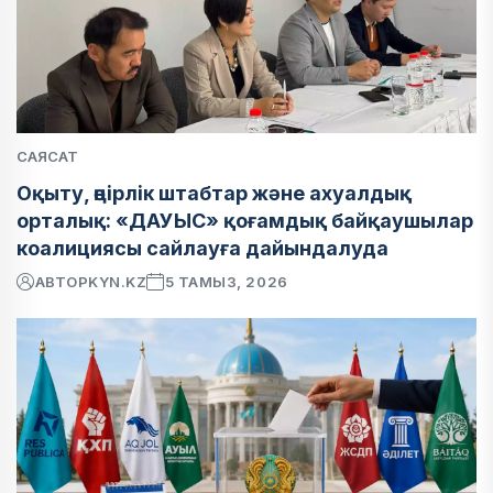
САЯСАТ
Оқыту, өңірлік штабтар және ахуалдық
орталық: «ДАУЫС» қоғамдық байқаушылар
коалициясы сайлауға дайындалуда
АВТОР
KYN.KZ
5 ТАМЫЗ, 2026