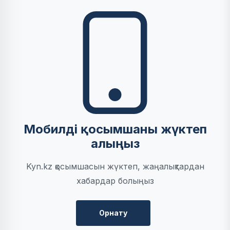
Мобилді қосымшаны жүктеп
алыңыз
Kyn.kz қосымшасын жүктеп, жаңалықтардан
хабардар болыңыз
Орнату