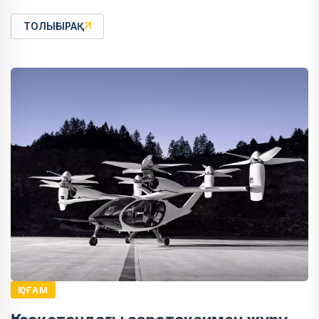
ТОЛЫҒЫРАҚ
ҚОҒАМ