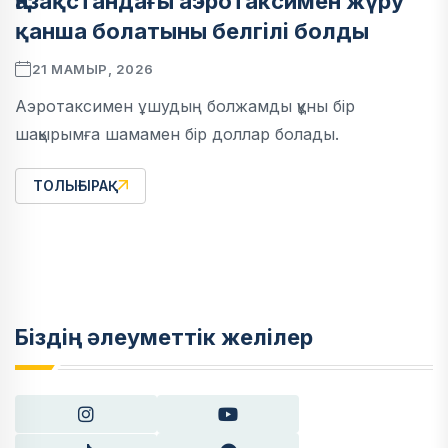
Қазақстандағы аэротаксимен жүру
қанша болатыны белгілі болды
21 МАМЫР, 2026
Аэротаксимен ұшудың болжамды құны бір
шақырымға шамамен бір доллар болады.
ТОЛЫҒЫРАҚ
Біздің әлеуметтік желілер