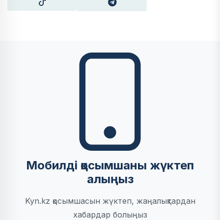
Мобилді қосымшаны жүктеп
алыңыз
Kyn.kz қосымшасын жүктеп, жаңалықтардан
хабардар болыңыз