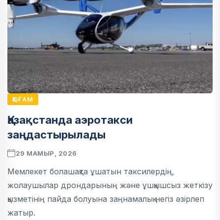
ҚОҒАМ
Қазақстанда аэротакси
заңдастырылады
29 МАМЫР, 2026
Мемлекет болашақта ұшатын таксилердің,
жолаушылар дрондарының және ұшқышсыз жеткізу
қызметінің пайда болуына заңнамалық негіз әзірлеп
жатыр.