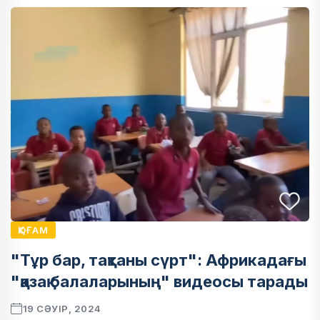
ҚОҒАМ
"Тұр бар, тақтаны сүрт": Африкадағы
"қазақ балаларының" видеосы тарады
19 СӘУІР, 2024