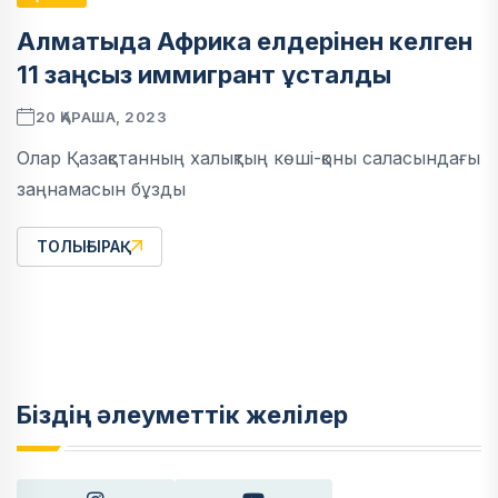
Алматыда Африка елдерінен келген
11 заңсыз иммигрант ұсталды
20 ҚАРАША, 2023
Олар Қазақстанның халықтың көші-қоны саласындағы
заңнамасын бұзды
ТОЛЫҒЫРАҚ
Біздің әлеуметтік желілер