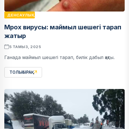
ДЕНСАУЛЫҚ
Mpox вирусы: маймыл шешегі тарап
жатыр
5 ТАМЫЗ, 2025
Ганада маймыл шешегі тарап, билік дабыл қақты.
ТОЛЫҒЫРАҚ