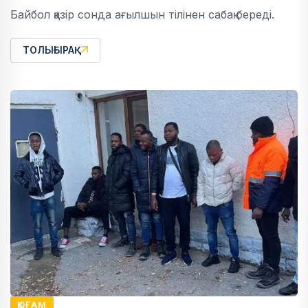
Байбол қазір сонда ағылшын тілінен сабақ береді.
ТОЛЫҒЫРАҚ
ҚОҒАМ