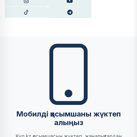
Мобилді қосымшаны жүктеп
алыңыз
Kyn.kz қосымшасын жүктеп, жаңалықтардан