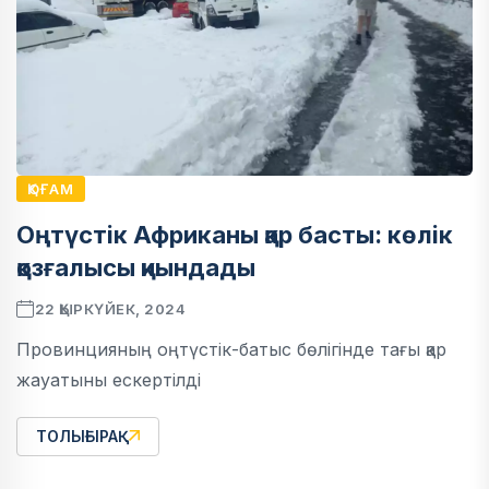
ҚОҒАМ
Оңтүстік Африканы қар басты: көлік
қозғалысы қиындады
22 ҚЫРКҮЙЕК, 2024
Провинцияның оңтүстік-батыс бөлігінде тағы қар
жауатыны ескертілді
ТОЛЫҒЫРАҚ