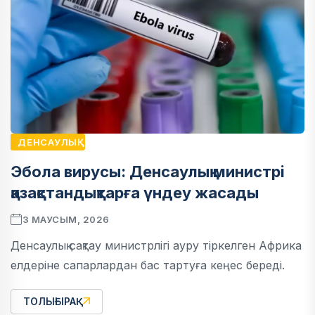
ДЕНСАУЛЫҚ
Эбола вирусы: Денсаулық министрі
қазақстандықтарға үндеу жасады
3 МАУСЫМ, 2026
Денсаулық сақтау министрлігі ауру тіркелген Африка
елдеріне сапарлардан бас тартуға кеңес береді.
ТОЛЫҒЫРАҚ