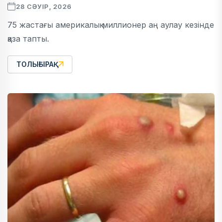
28 СӘУІР, 2026
75 жастағы америкалық миллионер аң аулау кезінде
қаза тапты.
ТОЛЫҒЫРАҚ