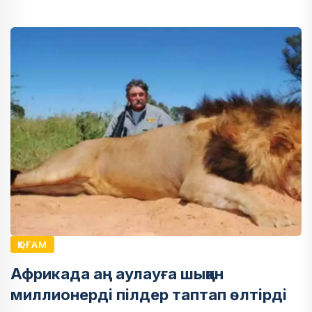
ҚОҒАМ
Африкада аң аулауға шыққан
миллионерді пілдер таптап өлтірді