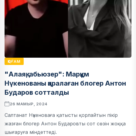
ҚОҒАМ
"Алаяқ, абьюзер": Марқұм
Нүкенованы қаралаған блогер Антон
Бударов сотталды
26 МАМЫР, 2024
Салтанат Нүкеноваға қатысты қорлайтын пікір
жазған блогер Антон Бударовты сот сөзін жоққа
шығаруға міндеттеді.