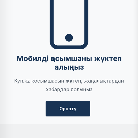
Мобилді қосымшаны жүктеп
алыңыз
Kyn.kz қосымшасын жүктеп, жаңалықтардан
хабардар болыңыз
Орнату