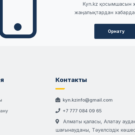
Kyn.kz қосымшасын 
жаңалықтардан хабарда
Орнату
я
Контакты
ы
kyn.kzinfo@gmail.com
дану
+7 777 084 09 65
Алматы қаласы, Алатау аудан
шағынауданы, Тәуелсіздік көшесі