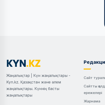
Редакци
Жаңалықтар | Күн жаңалықтары -
Сайт турал
Kyn.kz. Қазақстан және әлем
Сайтты қол
жаңалықтары. Күннің басты
ережелері
жаңалықтары
Жарнама