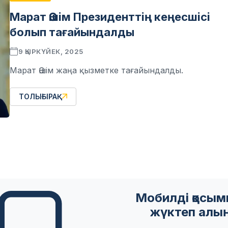
Марат Әшім Президенттің кеңесшісі
болып тағайындалды
9 ҚЫРКҮЙЕК, 2025
Марат Әшім жаңа қызметке тағайындалды.
ТОЛЫҒЫРАҚ
Мобилді қосы
жүктеп алы