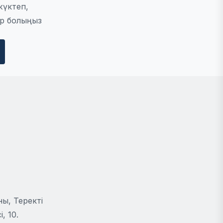
жүктеп,
р болыңыз
ы, Теректі
, 10.