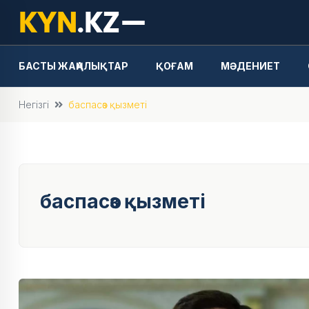
БАСТЫ ЖАҢАЛЫҚТАР
ҚОҒАМ
МӘДЕНИЕТ
Негізгі
баспасөз қызметі
баспасөз қызметі