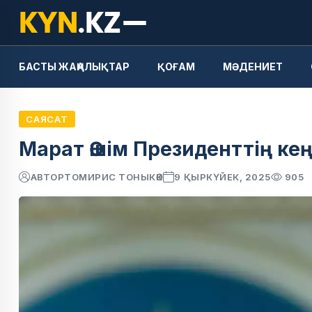
БАСТЫ ЖАҢАЛЫҚТАР
ҚОҒАМ
МӘДЕНИЕТ
САЯСАТ
Марат Әшім Президенттің ке
АВТОР
ТОМИРИС ТОНЫКӨК
9 ҚЫРКҮЙЕК, 2025
905