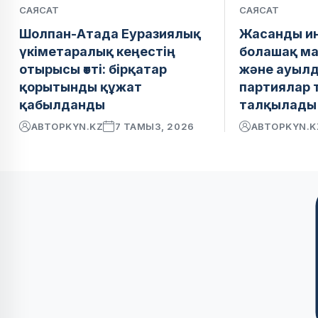
САЯСАТ
САЯСАТ
Шолпан-Атада Еуразиялық
Жасанды ин
үкіметаралық кеңестің
болашақ м
отырысы өтті: бірқатар
және ауылд
қорытынды құжат
партиялар 
қабылданды
талқылады
АВТОР
KYN.KZ
7 ТАМЫЗ, 2026
АВТОР
KYN.K