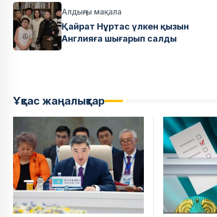
Алдыңғы мақала
Қайрат Нұртас үлкен қызын
Англияға шығарып салды
Ұқсас жаңалықтар