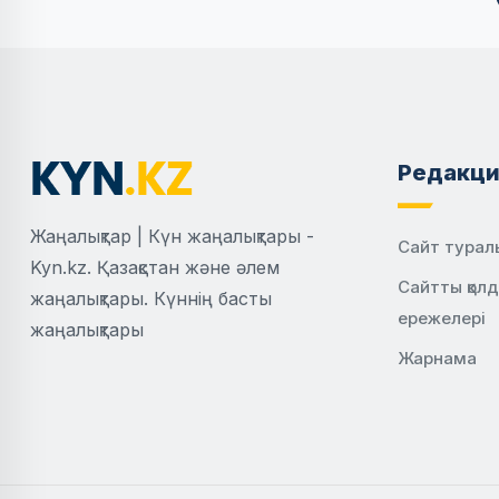
Редакци
Жаңалықтар | Күн жаңалықтары -
Сайт турал
Kyn.kz. Қазақстан және әлем
Сайтты қол
жаңалықтары. Күннің басты
ережелері
жаңалықтары
Жарнама