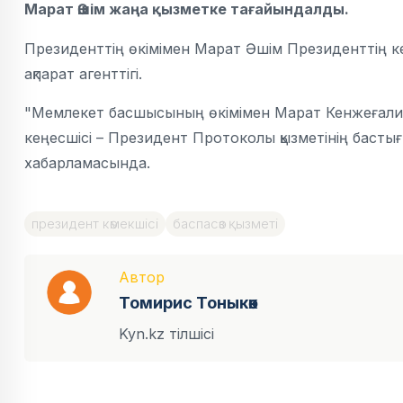
Марат Әшім жаңа қызметке тағайындалды.
Президенттің өкімімен Марат Әшім Президенттің к
ақпарат агенттігі.
"Мемлекет басшысының өкімімен Марат Кенжеғалиұ
кеңесшісі – Президент Протоколы қызметінің басты
хабарламасында.
президент көмекшісі
баспасөз қызметі
Автор
Томирис Тоныкөк
Kyn.kz тілшісі