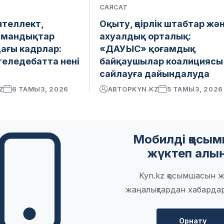
САЯСАТ
теллект,
Оқыту, өңірлік штабтар жә
амандықтар
ахуалдық орталық:
ағы кадрлар:
«ДАУЫС» қоғамдық
теледебатта нені
байқаушылар коалициясы
сайлауға дайындалуда
Z
6 ТАМЫЗ, 2026
АВТОР
KYN.KZ
5 ТАМЫЗ, 2026
Мобилді қосы
жүктеп алы
Kyn.kz қосымшасын ж
жаңалықтардан хабарда
Орнату