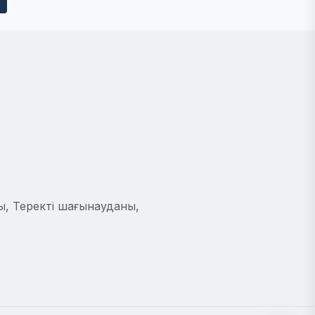
ы, Теректі шағынауданы,