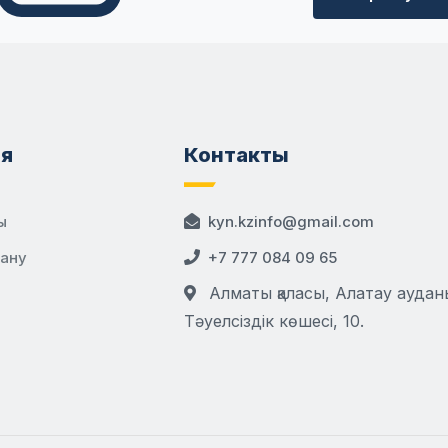
я
Контакты
ы
kyn.kzinfo@gmail.com
дану
+7 777 084 09 65
Алматы қаласы, Алатау аудан
Тәуелсіздік көшесі, 10.