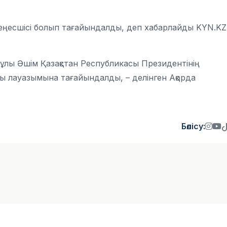
еңесшісі болып тағайындалды, деп хабарлайды KYN.KZ
лы Әшім Қазақстан Республикасы Президентінің
ғы лауазымына тағайындалды, – делінген Ақорда
Бөлісу: