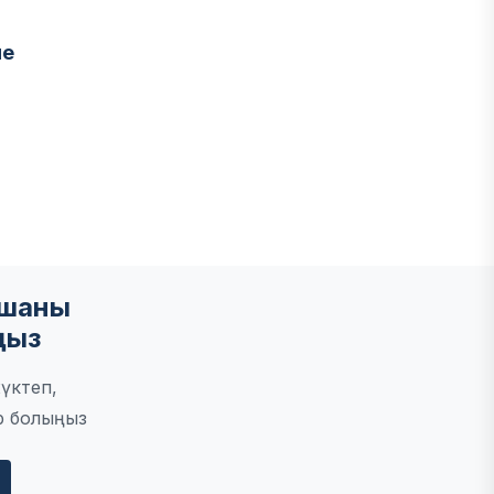
не
мшаны
ңыз
үктеп,
р болыңыз