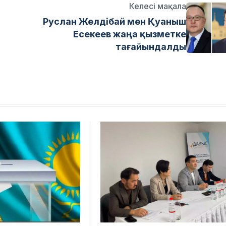
Келесі мақала
Руслан Желдібай мен Қуаныш
Есекеев жаңа қызметке
тағайындалды