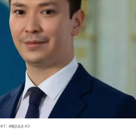
т: ақорда.кз