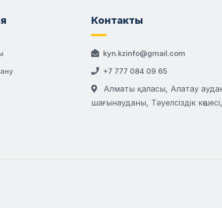
я
Контакты
ы
kyn.kzinfo@gmail.com
дану
+7 777 084 09 65
Алматы қаласы, Алатау аудан
шағынауданы, Тәуелсіздік көшесі,