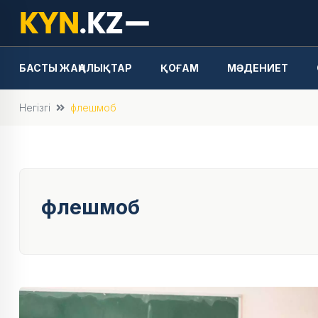
БАСТЫ ЖАҢАЛЫҚТАР
ҚОҒАМ
МӘДЕНИЕТ
Негізгі
флешмоб
флешмоб