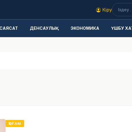
Кіру
САЯСАТ
ДЕНСАУЛЫҚ
ЭКОНОМИКА
ҮШБУ ХА
ҚОҒАМ