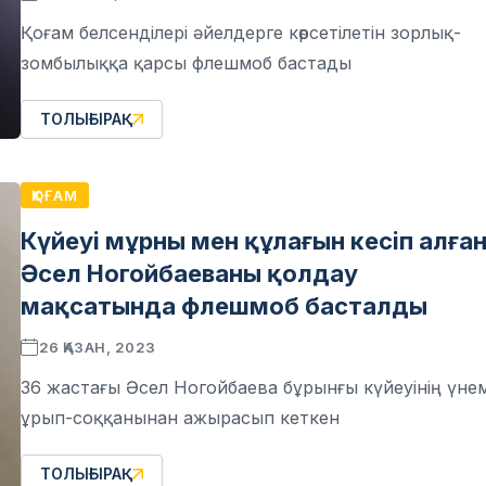
Қоғам белсенділері әйелдерге көрсетілетін зорлық-
зомбылыққа қарсы флешмоб бастады
ТОЛЫҒЫРАҚ
ҚОҒАМ
Күйеуі мұрны мен құлағын кесіп алған
Әсел Ногойбаеваны қолдау
мақсатында флешмоб басталды
26 ҚАЗАН, 2023
36 жастағы Әсел Ногойбаева бұрынғы күйеуінің үнем
ұрып-соққанынан ажырасып кеткен
ТОЛЫҒЫРАҚ