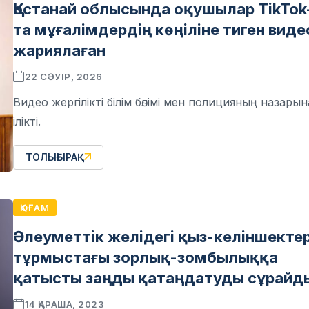
Қостанай облысында оқушылар TikTok
та мұғалімдердің көңіліне тиген виде
жариялаған
22 СӘУІР, 2026
Видео жергілікті білім бөлімі мен полицияның назарын
ілікті.
ТОЛЫҒЫРАҚ
ҚОҒАМ
Әлеуметтік желідегі қыз-келіншекте
тұрмыстағы зорлық-зомбылыққа
қатысты заңды қатаңдатуды сұрайд
14 ҚАРАША, 2023