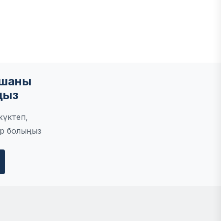
мшаны
ңыз
жүктеп,
р болыңыз