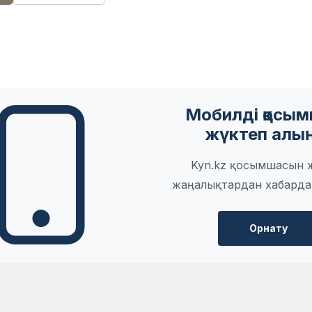
Мобилді қосы
жүктеп алы
Kyn.kz қосымшасын 
жаңалықтардан хабарда
Орнату