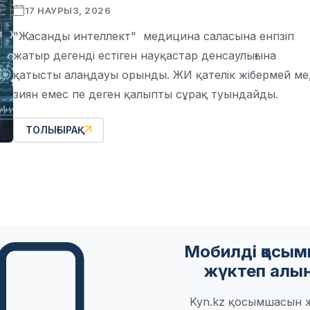
17 НАУРЫЗ, 2026
"Жасанды интеллект" медицина саласына енгізіп
жатыр дегенді естіген науқастар денсаулығына
қатысты алаңдауы орынды. ЖИ қателік жібермей ме
зиян емес пе деген қалыпты сұрақ туындайды.
ТОЛЫҒЫРАҚ
Мобилді қосы
жүктеп алы
Kyn.kz қосымшасын 