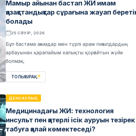
Мамыр айынан бастап ЖИ имам
қазақстандықтар сұрағына жауап береті
болады
25 СӘУІР, 2026
Бұл бастама ағымдар мен түрлі арам пиғылдардың
арбауынан қарапайым халықты қорғайтын жүйе
болмақ.
ТОЛЫҒЫРАҚ
ДЕНСАУЛЫҚ
Медицинадағы ЖИ: технология
инсульт пен қатерлі ісік ауруын тезірек
табуға қалай көмектеседі?