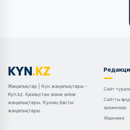
Редакци
Жаңалықтар | Күн жаңалықтары -
Сайт турал
Kyn.kz. Қазақстан және әлем
Сайтты қол
жаңалықтары. Күннің басты
ережелері
жаңалықтары
Жарнама