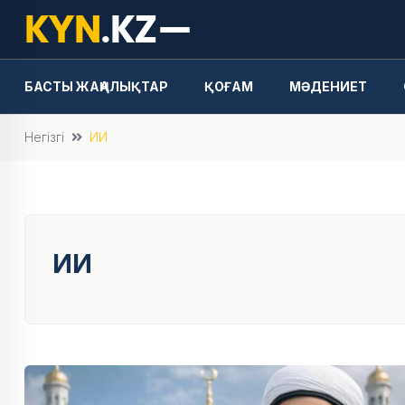
БАСТЫ ЖАҢАЛЫҚТАР
ҚОҒАМ
МӘДЕНИЕТ
Негізгі
ИИ
ИИ