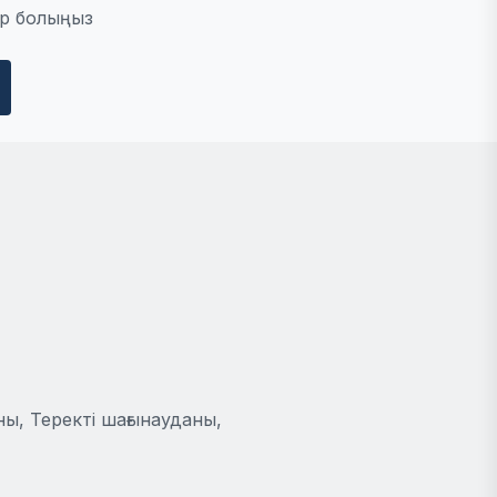
р болыңыз
ы, Теректі шағынауданы,