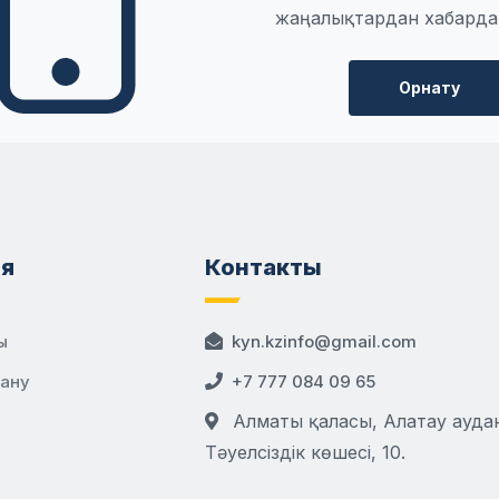
жаңалықтардан хабарда
Орнату
я
Контакты
ы
kyn.kzinfo@gmail.com
дану
+7 777 084 09 65
Алматы қаласы, Алатау аудан
Тәуелсіздік көшесі, 10.