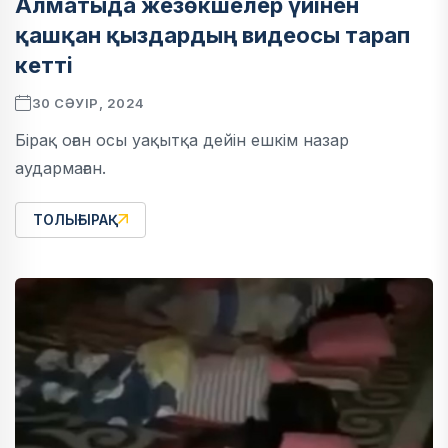
Алматыда жезөкшелер үйінен
қашқан қыздардың видеосы тарап
кетті
30 СӘУІР, 2024
Бірақ оған осы уақытқа дейін ешкім назар
аудармаған.
ТОЛЫҒЫРАҚ