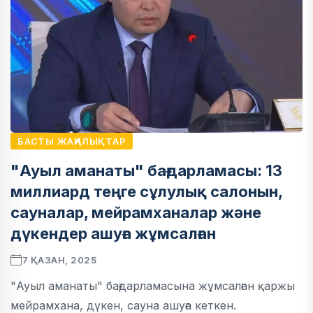
БАСТЫ ЖАҢАЛЫҚТАР
"Ауыл аманаты" бағдарламасы: 13
миллиард теңге сұлулық салонын,
сауналар, мейрамханалар және
дүкендер ашуға жұмсалған
7 ҚАЗАН, 2025
"Ауыл аманаты" бағдарламасына жұмсалған қаржы
мейрамхана, дүкен, сауна ашуға кеткен.