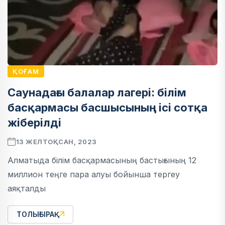
ҚОҒАМ
Саунадағы балалар лагері: білім
басқармасы басшысының ісі сотқа
жіберілді
13 ЖЕЛТОҚСАН, 2023
Алматыда білім басқармасының бастығының 12
миллион теңге пара алуы бойынша тергеу
аяқталды
ТОЛЫҒЫРАҚ