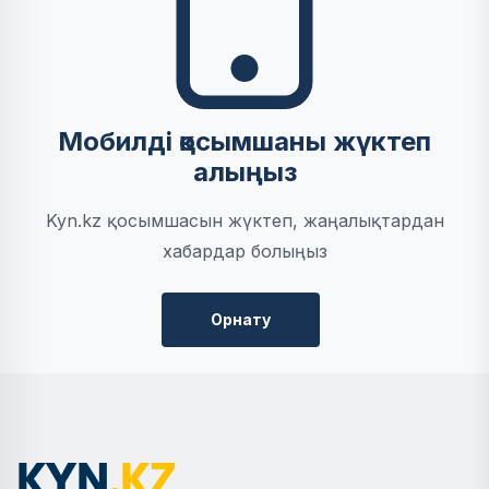
Мобилді қосымшаны жүктеп
алыңыз
Kyn.kz қосымшасын жүктеп, жаңалықтардан
хабардар болыңыз
Орнату