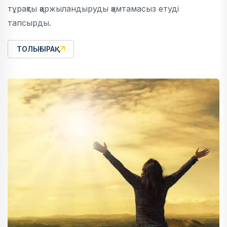
тұрақты қаржыландыруды қамтамасыз етуді
тапсырды.
ТОЛЫҒЫРАҚ