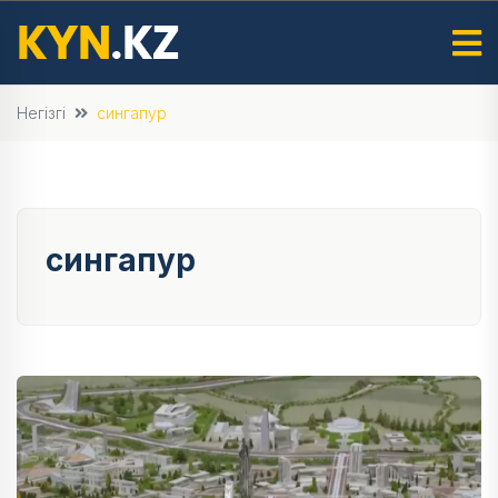
Негізгі
сингапур
сингапур