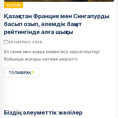
ҚОҒАМ
Қазақстан Франция мен Сингапурды
басып озып, әлемдік бақыт
рейтингінде алға шықты
20 НАУРЫЗ, 2026
Ел сенім мен өзара көмектесу көрсеткіштері
бойынша жоғары нәтиже көрсетті.
ТОЛЫҒЫРАҚ
Біздің әлеуметтік желілер