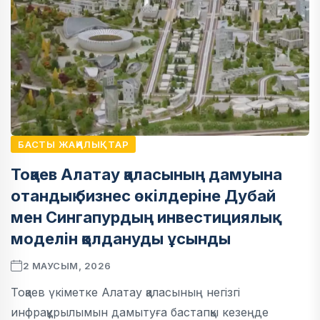
БАСТЫ ЖАҢАЛЫҚТАР
Тоқаев Алатау қаласының дамуына
отандық бизнес өкілдеріне Дубай
мен Сингапурдың инвестициялық
моделін қолдануды ұсынды
2 МАУСЫМ, 2026
Тоқаев үкіметке Алатау қаласының негізгі
инфрақұрылымын дамытуға бастапқы кезеңде