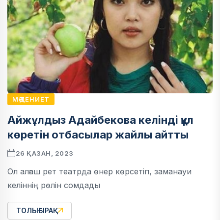
МӘДЕНИЕТ
Айжұлдыз Адайбекова келінді құл
көретін отбасылар жайлы айтты
26 ҚАЗАН, 2023
Ол алғаш рет театрда өнер көрсетіп, заманауи
келіннің рөлін сомдады
ТОЛЫҒЫРАҚ