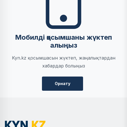
Мобилді қосымшаны жүктеп
алыңыз
Kyn.kz қосымшасын жүктеп, жаңалықтардан
хабардар болыңыз
Орнату