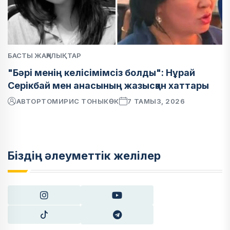
БАСТЫ ЖАҢАЛЫҚТАР
"Бәрі менің келісімімсіз болды": Нұрай
Серікбай мен анасының жазысқан хаттары
АВТОР
ТОМИРИС ТОНЫКӨК
7 ТАМЫЗ, 2026
Біздің әлеуметтік желілер