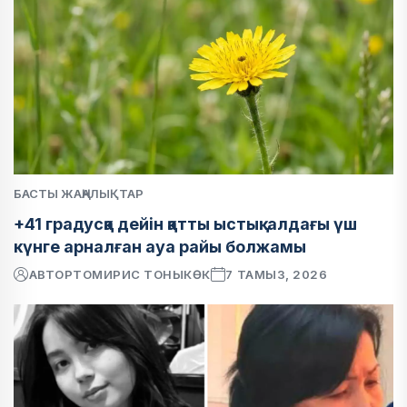
БАСТЫ ЖАҢАЛЫҚТАР
+41 градусқа дейін қатты ыстық: алдағы үш
күнге арналған ауа райы болжамы
АВТОР
ТОМИРИС ТОНЫКӨК
7 ТАМЫЗ, 2026