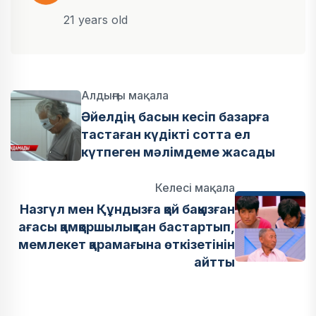
21 years old
Алдыңғы мақала
Әйелдің басын кесіп базарға
тастаған күдікті сотта ел
күтпеген мәлімдеме жасады
Келесі мақала
Назгүл мен Құндызға қой баққызған
ағасы қамқоршылықтан бастартып,
мемлекет қарамағына өткізетінін
айтты