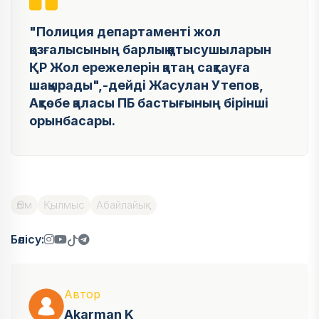
"Полиция департаменті жол
қозғалысының барлық қатысушыларын
ҚР Жол ережелерін қатаң сақтауға
шақырады",-дейді Жасулан Утепов,
Ақтөбе қаласы ПБ бастығының бірінші
орынбасары.
Өлім
Қылмыс
Абайлайық
Бөлісу:
Автор
Akarman K