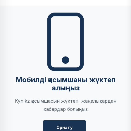
Мобилді қосымшаны жүктеп
алыңыз
Kyn.kz қосымшасын жүктеп, жаңалықтардан
хабардар болыңыз
Орнату