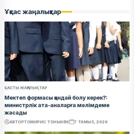
Ұқсас жаңалықтар
БАСТЫ ЖАҢАЛЫҚТАР
Мектеп формасы қандай болу керек?:
министрлік ата-аналарға мәлімдеме
жасады
АВТОР
ТОМИРИС ТОНЫКӨК
7 ТАМЫЗ, 2026