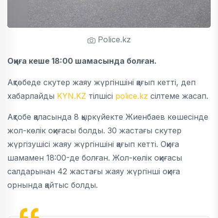
Police.kz
Оқиға кеше 18:00 шамасында болған.
Ақтөбеде скутер жаяу жүргіншіні қағып кетті, деп
хабарлайды
KYN.KZ
тілшісі
police.kz
сілтеме жасап.
Ақтобе қаласында 8 қыркүйекте Жиенбаев көшесінде
жол-көлік оқиғасы болды. 30 жастағы скутер
жүргізушісі жаяу жүргіншіні қағып кетті. Оқиға
шамамен 18:00-де болған. Жол-көлік оқиғасы
салдарынан 42 жастағы жаяу жүргінші оқиға
орнында қайтыс болды.