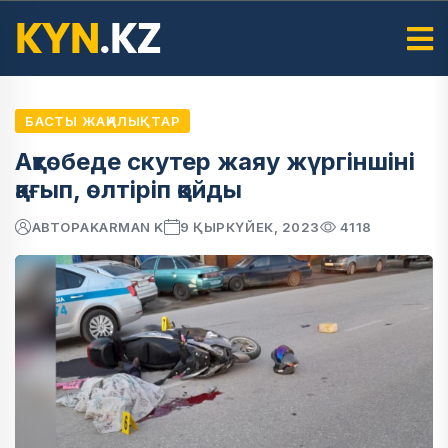
БАСТЫ ЖАҢАЛЫҚТАР
Ақтөбеде скутер жаяу жүргіншіні
қағып, өлтіріп қойды
АВТОР
AKARMAN K
9 ҚЫРКҮЙЕК, 2023
4118