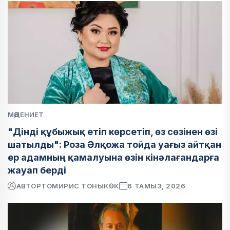
МӘДЕНИЕТ
"Дінді құбыжық етіп көрсетіп, өз сөзінен өзі
шатылды": Роза Әлқожа тойда уағыз айтқан
ер адамның қамалуына өзін кінәлағандарға
жауап берді
АВТОР
ТОМИРИС ТОНЫКӨК
6 ТАМЫЗ, 2026