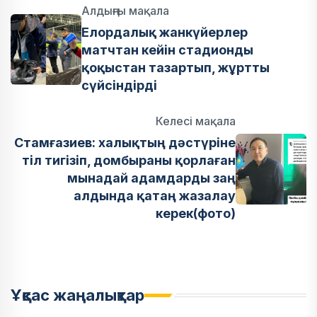
Алдыңғы мақала
Елордалық жанкүйерлер
матчтан кейін стадионды
қоқыстан тазартып, жұртты
сүйсіндірді
Келесі мақала
Стамғазиев: халықтың дәстүріне
тіл тигізіп, домбыраны қорлаған
мынадай адамдарды заң
алдында қатаң жазалау
керек(фото)
Ұқсас жаңалықтар