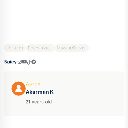
Концерт
Ресейлікәнші
МаксимГалкин
Бөлісу:
Автор
Akarman K
21 years old