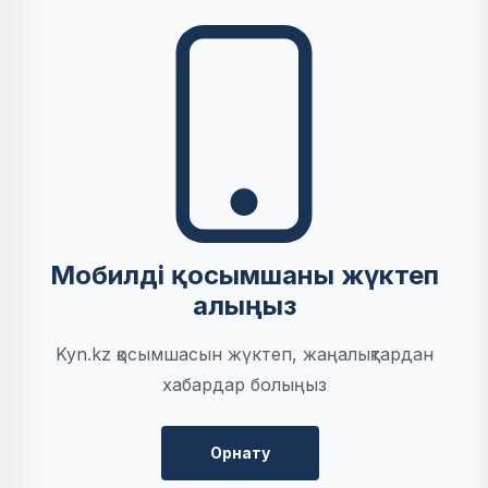
Мобилді қосымшаны жүктеп
алыңыз
Kyn.kz қосымшасын жүктеп, жаңалықтардан
хабардар болыңыз
Орнату