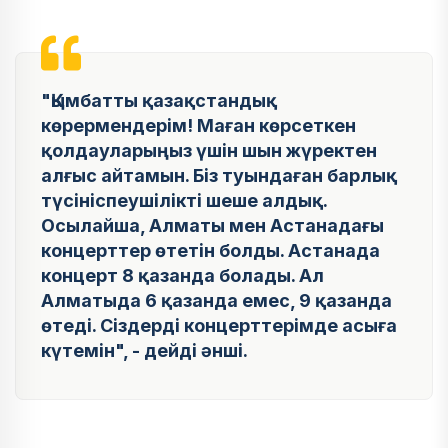
"Қымбатты қазақстандық
көрермендерім! Маған көрсеткен
қолдауларыңыз үшін шын жүректен
алғыс айтамын. Біз туындаған барлық
түсініспеушілікті шеше алдық.
Осылайша, Алматы мен Астанадағы
концерттер өтетін болды. Астанада
концерт 8 қазанда болады. Ал
Алматыда 6 қазанда емес, 9 қазанда
өтеді. Сіздерді концерттерімде асыға
күтемін", - дейді әнші.