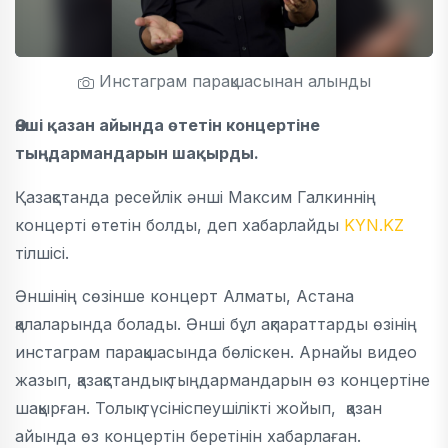
Инстаграм парақшасынан алынды
Әнші қазан айында өтетін концертіне
тыңдармандарын шақырды.
Қазақстанда ресейлік әнші Максим Галкиннің
концерті өтетін болды, деп хабарлайды
KYN.KZ
тілшісі.
Әншінің сөзінше концерт Алматы, Астана
қалаларында болады. Әнші бұл ақпараттарды өзінің
инстаграм парақшасында бөліскен. Арнайы видео
жазып, қазақстандық тыңдармандарын өз концертіне
шақырған. Толық түсініспеушілікті жойып, қазан
айында өз концертін беретінін хабарлаған.