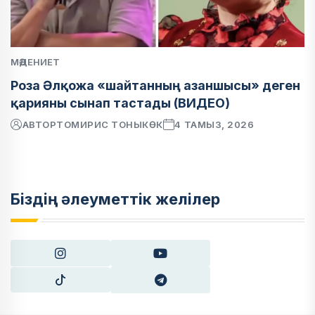
МӘДЕНИЕТ
Роза Әлқожа «шайтанның азаншысы» деген
қарияны сынап тастады (ВИДЕО)
АВТОР
ТОМИРИС ТОНЫКӨК
4 ТАМЫЗ, 2026
Біздің әлеуметтік желілер