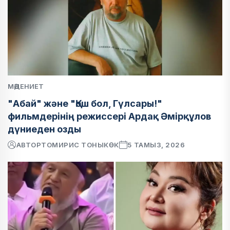
МӘДЕНИЕТ
"Абай" және "Қош бол, Гүлсары!"
фильмдерінің режиссері Ардақ Әмірқұлов
дүниеден озды
АВТОР
ТОМИРИС ТОНЫКӨК
5 ТАМЫЗ, 2026