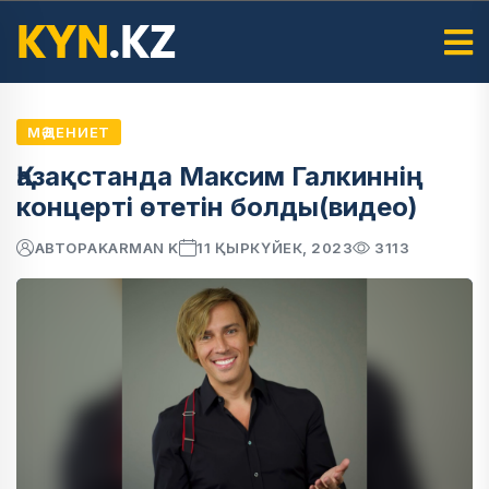
МӘДЕНИЕТ
Қазақстанда Максим Галкиннің
концерті өтетін болды(видео)
АВТОР
AKARMAN K
11 ҚЫРКҮЙЕК, 2023
3113