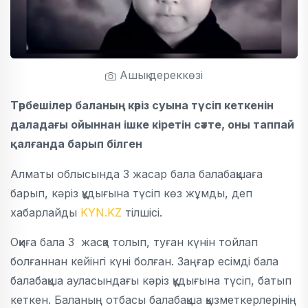
Ашық дереккөзі
Тәрбешілер баланың кәріз суына түсіп кеткенін
даладағы ойыннан ішке кіретін сәтте, оны таппай
қалғанда барып білген
Алматы облысында 3 жасар бала балабақшаға
барып, кәріз құдығына түсіп көз жұмды, деп
хабарлайды
KYN.KZ
тілшісі.
Оқиға бала 3 жасқа толып, туған күнін тойлап
болғаннан кейінгі күні болған. Заңғар есімді бала
балабақша ауласындағы кәріз құдығына түсіп, батып
кеткен. Баланың отбасы балабақша қызметкерлерінің