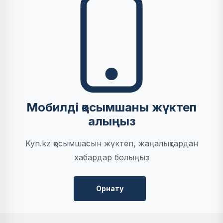
Мобилді қосымшаны жүктеп
алыңыз
Kyn.kz қосымшасын жүктеп, жаңалықтардан
хабардар болыңыз
Орнату