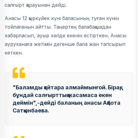
салғырт қарауынан дейді.
Анасы 12 қыркүйек күні баласының туған күнін
тойлағанын айтты. Таңертең балабақшадан
хабарласып, ауыр хәлде екенін естірткен. Анасы
ауруханаға жетімін дегенше бала жан тапсырып
кеткен.
"Баламды қайтара алмаймынғой. Бірақ,
бұндай салғырттық жасамаса екен
деймін",-дейді баланың анасы Ақбота
Сатқынбаева.