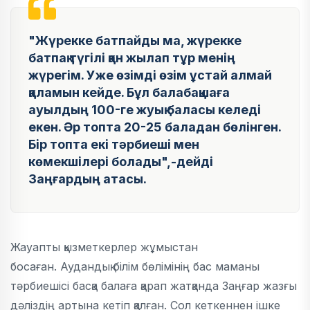
"Жүрекке батпайды ма, жүрекке
батпақ түгілі қан жылап тұр менің
жүрегім. Уже өзімді өзім ұстай алмай
қаламын кейде. Бұл балабақшаға
ауылдың 100-ге жуық баласы келеді
екен. Әр топта 20-25 баладан бөлінген.
Бір топта екі тәрбиеші мен
көмекшілері болады",-дейді
Заңғардың атасы.
Жауапты қызметкерлер жұмыстан
босаған. Аудандық білім бөлімінің бас маманы
тәрбиешісі басқа балаға қарап жатқанда Заңғар жазғы
дәліздің артына кетіп қалған. Сол кеткеннен ішке