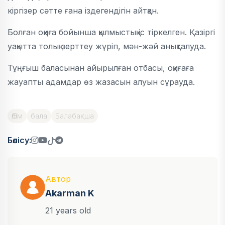
кіргізер сәтте ғана іздегендігін айтқан.
Болған оқиға бойынша қылмыстық іс тіркелген. Қазіргі
уақытта толық зерттеу жүріп, мән-жәй анықталуда.
Тұңғыш баласынан айырылған отбасы, оқиғаға
жауапты адамдар өз жазасын алуын сұрауда.
Өлім
бала
Балабақша
Бөлісу:
Автор
Akarman K
21 years old