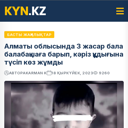
БАСТЫ ЖАҢАЛЫҚТАР
Алматы облысында 3 жасар бала
балабақшаға барып, кәріз құдығына
түсіп көз жұмды
АВТОР
AKARMAN K
18 ҚЫРКҮЙЕК, 2023
9260