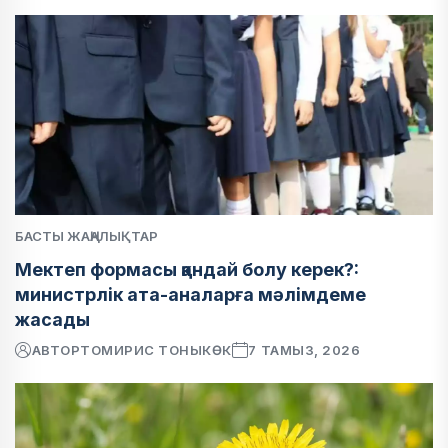
БАСТЫ ЖАҢАЛЫҚТАР
Мектеп формасы қандай болу керек?:
министрлік ата-аналарға мәлімдеме
жасады
АВТОР
ТОМИРИС ТОНЫКӨК
7 ТАМЫЗ, 2026