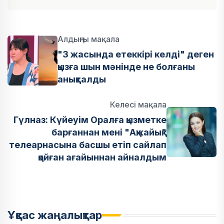
Алдыңғы мақала
"3 жасында етеккірі келді" деген
қызға шын мәнінде не болғаны
анықталды
Келесі мақала
Гүлназ: Күйеуім Оралға қызметке
барғаннан мені "Ақжайық"
телеарнасына басшы етіп сайлап
қойған ағайыннан айналдым
Ұқсас жаңалықтар