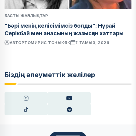
БАСТЫ ЖАҢАЛЫҚТАР
"Бәрі менің келісімімсіз болды": Нұрай
Серікбай мен анасының жазысқан хаттары
АВТОР
ТОМИРИС ТОНЫКӨК
7 ТАМЫЗ, 2026
Біздің әлеуметтік желілер