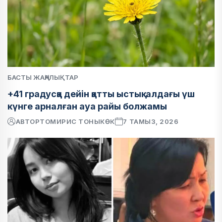
БАСТЫ ЖАҢАЛЫҚТАР
+41 градусқа дейін қатты ыстық: алдағы үш
күнге арналған ауа райы болжамы
АВТОР
ТОМИРИС ТОНЫКӨК
7 ТАМЫЗ, 2026