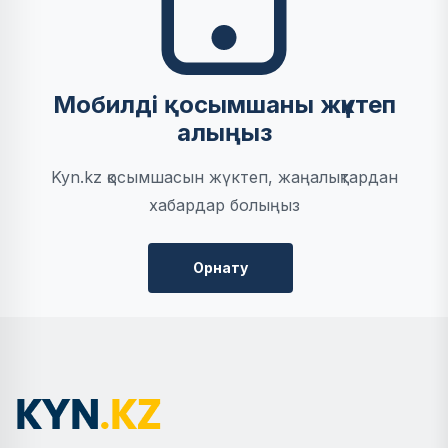
Мобилді қосымшаны жүктеп
алыңыз
Kyn.kz қосымшасын жүктеп, жаңалықтардан
хабардар болыңыз
Орнату