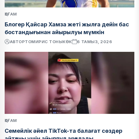
ҚОҒАМ
Блогер Қайсар Хамза жеті жылға дейін бас
бостандығынан айырылуы мүмкін
АВТОР
ТОМИРИС ТОНЫКӨК
6 ТАМЫЗ, 2026
ҚОҒАМ
Семейлік әйел TikTok-та балағат сөздер
айтқаны үшін айыппұл арқалады