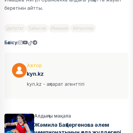
беретінін айтты.
депутат
Зайытов
Имашев
Айтыскер
Бөлісу:
Автор
kyn.kz
kyn.kz - ақпарат агенттігі
Алдыңғы мақала
Жәмилә Бақбергенова әлем
чемпионатының қола жүлдегері