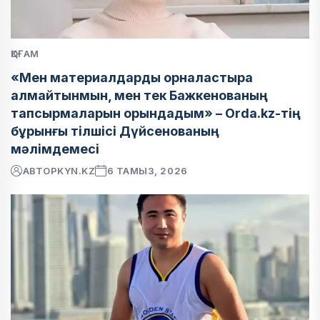
ҚОҒАМ
«Мен материалдарды орналастыра
алмайтынмын, мен тек Бажкенованың
тапсырмаларын орындадым» – Orda.kz-тің
бұрынғы тілшісі Дүйсенованың
мәлімдемесі
АВТОР
KYN.KZ
6 ТАМЫЗ, 2026