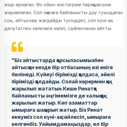
жыр арнаған. Өз ойын инстаграм парақшасына
жариялаған. Сол оқиғаға байланысты дау туындаған
соң, айтыскер жағдайды түсіндіріп, сол күні-ақ
депутатпен келісімге келіп, сөйлескенін айтты.
"Біз айтыстарда қарсыласымызбен
айтысқан кезде бір отбасының өзі екіге
бөлінеді. Күйеуі бірімізді қолдаса, әйелі
бірімізді қолдайды. Солай көрермен қақ
жарылып жататын.Кеше Ринатқа
байланысты әңгімемізге де халық қақ
жарылып жатыр. Көп азаматтар
ымыраға шақырып жатыр. Біз Ринат
екеуміз сол күні-ақ сөйлесіп, ымыраға
келгенбіз. Уайымдамаңыздар, ел бір