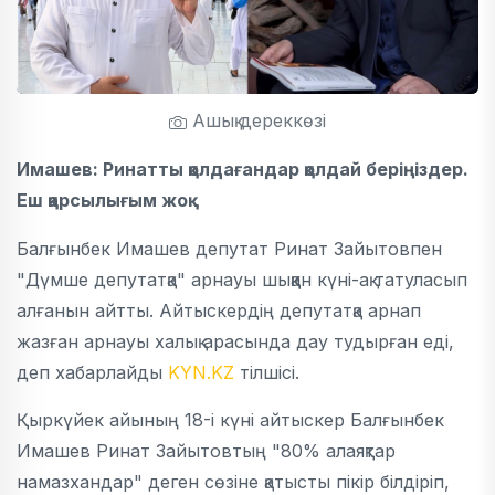
Ашық дереккөзі
Имашев: Ринатты қолдағандар қолдай беріңіздер.
Еш қарсылығым жоқ.
Балғынбек Имашев депутат Ринат Зайытовпен
"Дүмше депутатқа" арнауы шыққан күні-ақ татуласып
алғанын айтты. Айтыскердің депутатқа арнап
жазған арнауы халық арасында дау тудырған еді,
деп хабарлайды
KYN.KZ
тілшісі.
Қыркүйек айының 18-і күні айтыскер Балғынбек
Имашев Ринат Зайытовтың "80% алаяқтар
намазхандар" деген сөзіне қатысты пікір білдіріп,