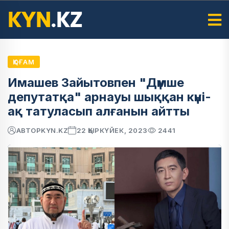
ҚОҒАМ
Имашев Зайытовпен "Дүмше
депутатқа" арнауы шыққан күні-
ақ татуласып алғанын айтты
АВТОР
KYN.KZ
22 ҚЫРКҮЙЕК, 2023
2441