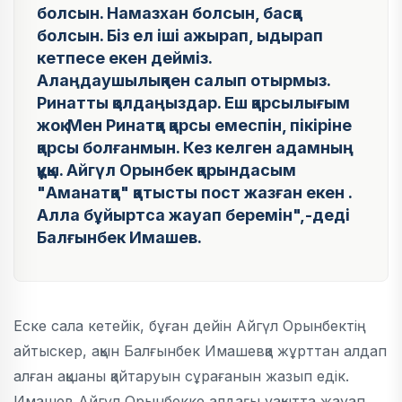
болсын. Намазхан болсын, басқа
болсын. Біз ел іші ажырап, ыдырап
кетпесе екен дейміз.
Алаңдаушылықпен салып отырмыз.
Ринатты қолдаңыздар. Еш қарсылығым
жоқ. Мен Ринатқа қарсы емеспін, пікіріне
қарсы болғанмын. Кез келген адамның
құқы. Айгүл Орынбек қарындасым
"Аманатқа" қатысты пост жазған екен .
Алла бұйыртса жауап беремін",-деді
Балғынбек Имашев.
Еске сала кетейік, бұған дейін Айгүл Орынбектің
айтыскер, ақын Балғынбек Имашевқа жұрттан алдап
алған ақшаны қайтаруын сұрағанын жазып едік.
Имашев Айгүл Орынбекке алдағы уақытта жауап