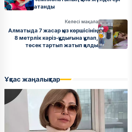
атанды
Келесі мақала
Алматыда 7 жасар қыз көршісінің
8 метрлік кәріз-құдығына құлап,
төсек тартып жатып қалды
Ұқсас жаңалықтар