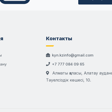
я
Контакты
ы
kyn.kzinfo@gmail.com
дану
+7 777 084 09 65
Алматы қаласы, Алатау аудан
Тәуелсіздік көшесі, 10.