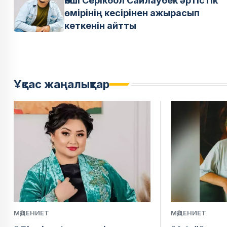
Әнші Серікбол Сайлаубек әртістік
өмірінің кесірінен ажырасып
кеткенін айтты
Ұқсас жаңалықтар
МӘДЕНИЕТ
МӘДЕНИЕТ