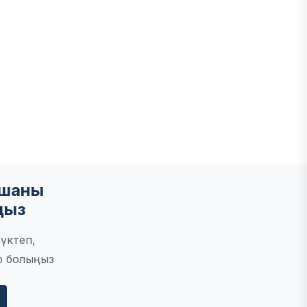
ы
мшаны
ңыз
үктеп,
р болыңыз