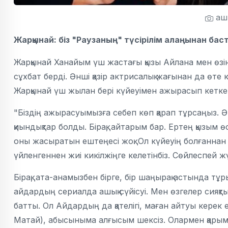
ашы
Жарқынай: біз "Раузаның" түсірілім алаңынан баста
Жарқынай Ханайым үш жастағы қызы Айлана мен өзі
сұхбат берді. Әнші қазір актрисалық жағынан да өте
Жарқынай үш жылан бері күйеуімен ажырасып кеткенін,
"Біздің ажырасуымызға себеп көп қарап тұрсаңыз. Ә
қиындықтар болды. Бірақ, айтарым бар. Ертең қызым ө
оны жасыратын ештеңесі жоқ. Ол күйеуің болғаннан ке
үйленгеннен жиі кикілжіңге келетінбіз. Сөйлеспей ж
Бірақ, ата-анамызбен бірге, бір шаңырақ астында 
айдардың сериалда ашық сүйісуі. Мен өзгелер сияқт
батты. Ол Айдардың да қателігі, маған айтуы керек 
Матай), абысыныма алғысым шексіз. Олармен қарым-