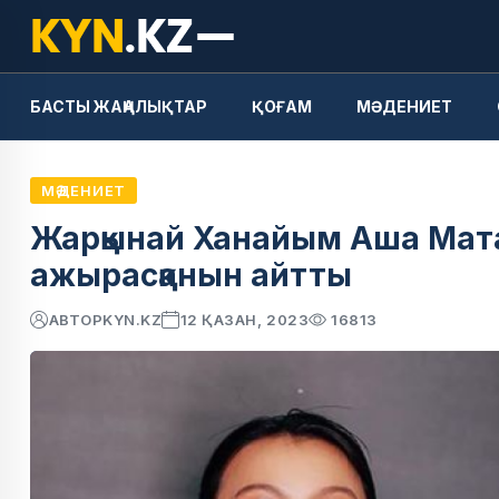
БАСТЫ ЖАҢАЛЫҚТАР
ҚОҒАМ
МӘДЕНИЕТ
МӘДЕНИЕТ
Жарқынай Ханайым Аша Мата
ажырасқанын айтты
АВТОР
KYN.KZ
12 ҚАЗАН, 2023
16813