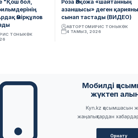
е "Қош бол,
Роза Әлқожа «шайтанның
фильмдерінің
азаншысы» деген қариян
рдақ Әмірқұлов
сынап тастады (ВИДЕО)
зды
АВТОР
ТОМИРИС ТОНЫКӨК
4 ТАМЫЗ, 2026
РИС ТОНЫКӨК
026
Мобилді қосы
жүктеп алы
Kyn.kz қосымшасын ж
жаңалықтардан хабарда
Орнату