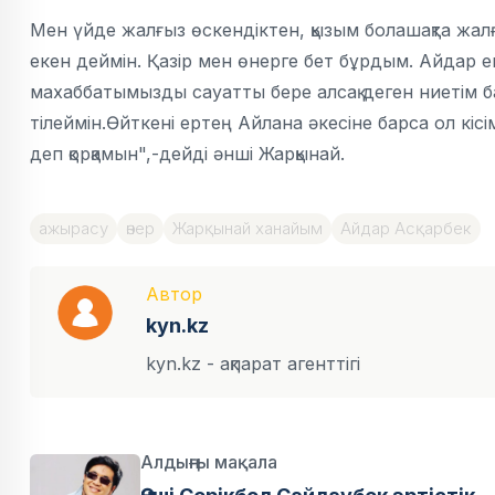
Мен үйде жалғыз өскендіктен, қызым болашақта жа
екен деймін. Қазір мен өнерге бет бұрдым. Айдар ек
махаббатымызды сауатты бере алсақ деген ниетім 
тілеймін.Өйткені ертең Айлана әкесіне барса ол кі
деп қорқамын",-дейді әнші Жарқынай.
ажырасу
өнер
Жарқынай ханайым
Айдар Асқарбек
Автор
kyn.kz
kyn.kz - ақпарат агенттігі
Алдыңғы мақала