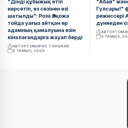
"Дінді құбыжық етіп
"Абай" жән
көрсетіп, өз сөзінен өзі
Гүлсары!" 
шатылды": Роза Әлқожа
режиссері А
тойда уағыз айтқан ер
дүниеден о
адамның қамалуына өзін
АВТОР
ТОМИ
5 ТАМЫЗ, 2
кінәлағандарға жауап берді
АВТОР
ТОМИРИС ТОНЫКӨК
6 ТАМЫЗ, 2026