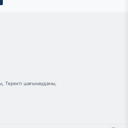
ы, Теректі шағынауданы,