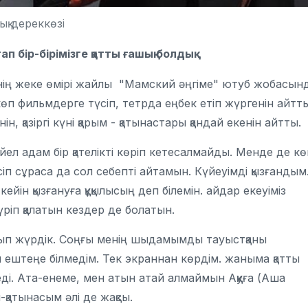
қ дереккөзі
п бір-бірімізге қатты ғашық болдық
нің жеке өмірі жайлы "Мамский әңгіме" ютуб жобасын
 көп фильмдерге түсіп, тетрда еңбек етіп жүргенін айтты
 қазіргі күні қарым - қатынастары қандай екенін айтты.
йел адам бір қателікті көріп кетесалмайды. Менде де кө
сіп сұраса да сол себепті айтамын. Күйеуімді қызғандым
йін қызғануға құқылысың деп білемін. айдар екеуіміз
үріп қалатын кездер де болатын.
тұрып жүрдік. Соңғы менің шыдамымды тауыстқаны
ы ештеңе білмедім. Тек экраннан көрдім. жаныма қатты
еді. Ата-енеме, мен атын атай алмаймын Аққуға (Аша
қатынасым әлі де жақсы.