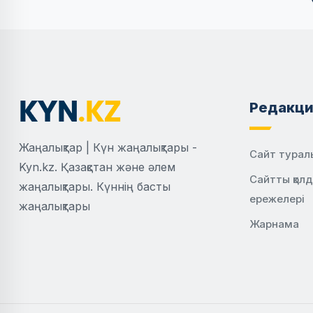
Редакци
Жаңалықтар | Күн жаңалықтары -
Сайт турал
Kyn.kz. Қазақстан және әлем
Сайтты қол
жаңалықтары. Күннің басты
ережелері
жаңалықтары
Жарнама