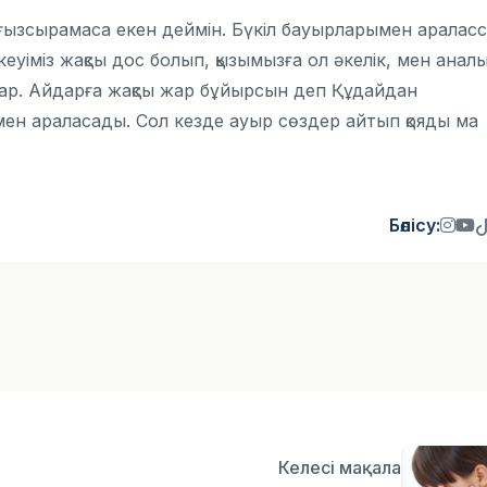
лғызсырамаса екен деймін. Бүкіл бауырларымен аралас
еуіміз жақсы дос болып, қызымызға ол әкелік, мен аналы
бар. Айдарға жақсы жар бұйырсын деп Құдайдан
сімен араласады. Сол кезде ауыр сөздер айтып қояды ма
Бөлісу:
Келесі мақала