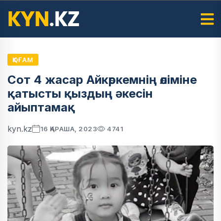
ҚОҒАМ
Сот 4 жасар Айкөркемнің өліміне
қатысты қыздың әкесін
айыптамақ
kyn.kz
16 ҚАРАША, 2023
4741