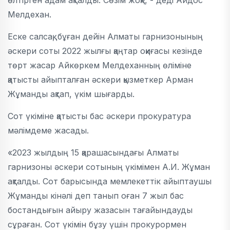
өлтірген адам ақталды. Сөзім жоқ», - деді Айдос
Мелдехан.
Еске салсақ, бұған дейін Алматы гарнизонының
әскери соты 2022 жылғы қаңтар оқиғасы кезінде
төрт жасар Айкөркем Мелдеханның өліміне
қатысты айыпталған әскери қызметкер Арман
Жұманды ақтап, үкім шығарды.
Сот үкіміне қатысты бас әскери прокуратура
мәлімдеме жасады.
«2023 жылдың 15 қарашасындағы Алматы
гарнизоны әскери сотының үкімімен А.И. Жұман
ақталды. Сот барысында мемлекеттік айыптаушы
Жұманды кінәлі деп танып оған 7 жыл бас
бостандығын айыру жазасын тағайындауды
сұраған. Сот үкімін бұзу үшін прокурормен