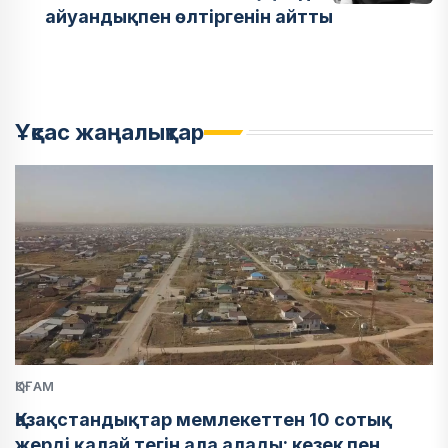
айуандықпен өлтіргенін айтты
Ұқсас жаңалықтар
ҚОҒАМ
Қазақстандықтар мемлекеттен 10 сотық
жерді қалай тегін ала алады: кезек пен