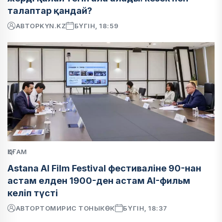
талаптар қандай?
АВТОР
KYN.KZ
БҮГІН, 18:59
ҚОҒАМ
Astana AI Film Festival фестиваліне 90-нан
астам елден 1900-ден астам AI-фильм
келіп түсті
АВТОР
ТОМИРИС ТОНЫКӨК
БҮГІН, 18:37