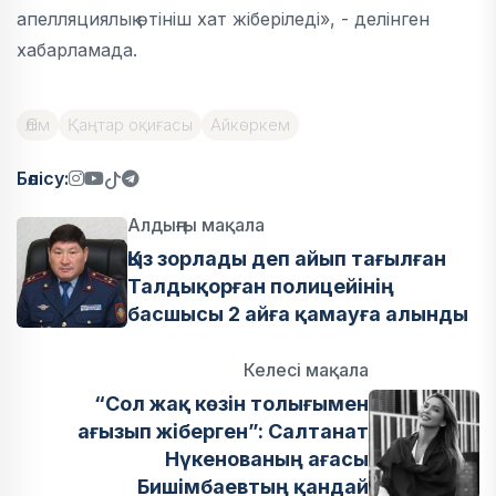
апелляциялық өтініш хат жіберіледі», - делінген
хабарламада.
Өлім
Қаңтар оқиғасы
Айкөркем
Бөлісу:
Алдыңғы мақала
Қыз зорлады деп айып тағылған
Талдықорған полицейінің
басшысы 2 айға қамауға алынды
Келесі мақала
“Сол жақ көзін толығымен
ағызып жіберген”: Салтанат
Нүкенованың ағасы
Бишімбаевтың қандай