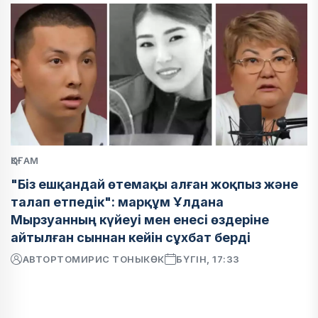
ҚОҒАМ
"Біз ешқандай өтемақы алған жоқпыз және
талап етпедік": марқұм Ұлдана
Мырзуанның күйеуі мен енесі өздеріне
айтылған сыннан кейін сұхбат берді
АВТОР
ТОМИРИС ТОНЫКӨК
БҮГІН, 17:33