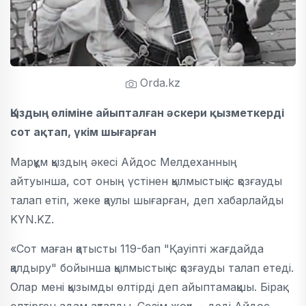
Orda.kz
Қыздың өліміне айыпталған әскери қызметкерді
сот ақтап, үкім шығарған
Марқұм қыздың әкесі Айдос Мелдеханның
айтуынша, сот оның үстінен қылмыстық іс қозғауды
талап етіп, жеке қаулы шығарған, деп хабарлайды
KYN.KZ.
«Сот маған қатысты 119-бап "Қауіпті жағдайда
қалдыру" бойынша қылмыстық іс қозғауды талап етеді.
Олар мені қызымды өлтірді деп айыптамақшы. Бірақ