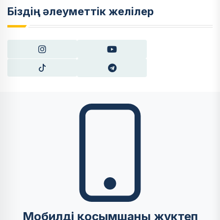
Біздің әлеуметтік желілер
Мобилді қосымшаны жүктеп