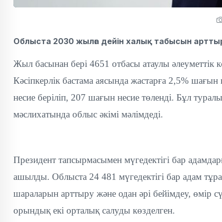
Облыста 2030 жылға дейін халық табысын артты
Жыл басынан бері 4651 отбасы атаулы әлеуметтік к
Кәсіпкерлік бастама аясында жастарға 2,5% шағын
несие беріліп, 207 шағын несие төленді. Бұл тура
мәслихатында облыс әкімі мәлімдеді.
Президент тапсырмасымен мүгедектігі бар адамдар
ашылды. Облыста 24 481 мүгедектігі бар адам тұра
шараларын арттыру және одан әрі бейімдеу, өмір 
орындық екі орталық салуды көзделген.