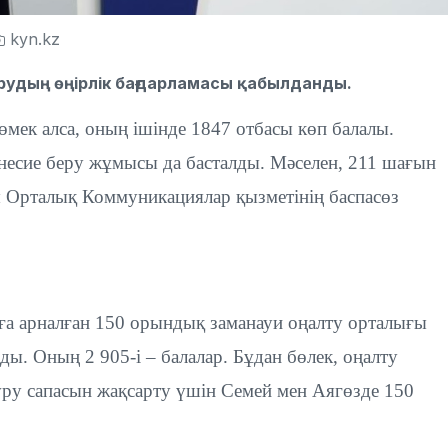
kyn.kz
рудың өңірлік бағдарламасы қабылданды.
өмек алса, оның ішінде 1847 отбасы көп балалы.
 несие беру жұмысы да басталды. Мәселен, 211 шағын
лы Орталық Коммуникациялар қызметінің баспасөз
ға арналған 150 орындық заманауи оңалту орталығы
ды. Оның 2 905-і – балалар. Бұдан бөлек, оңалту
сүру сапасын жақсарту үшін Семей мен Аягөзде 150