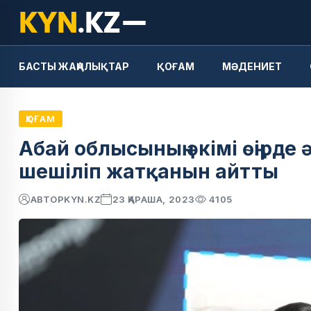
БАСТЫ ЖАҢАЛЫҚТАР
ҚОҒАМ
МӘДЕНИЕТ
ҚОҒАМ
Абай облысының әкімі өңірде
шешіліп жатқанын айтты
АВТОР
KYN.KZ
23 ҚАРАША, 2023
4105