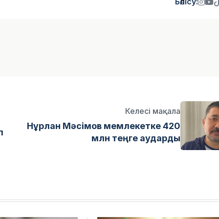
Бөлісу:
Келесі мақала
Нұрлан Мәсімов мемлекетке 420
п
млн теңге аударды