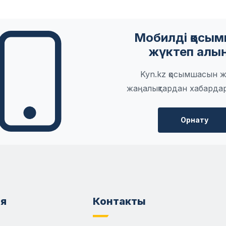
Мобилді қосы
жүктеп алы
Kyn.kz қосымшасын ж
жаңалықтардан хабарда
Орнату
я
Контакты