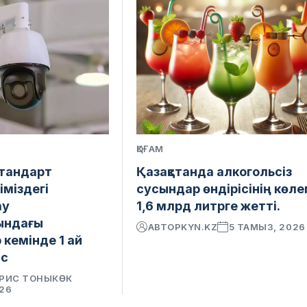
ҚОҒАМ
стандарт
Қазақстанда алкогольсіз
іміздегі
сусындар өндірісінің көле
ау
1,6 млрд литрге жетті.
ындағы
АВТОР
KYN.KZ
5 ТАМЫЗ, 2026
кемінде 1 ай
іс
РИС ТОНЫКӨК
026