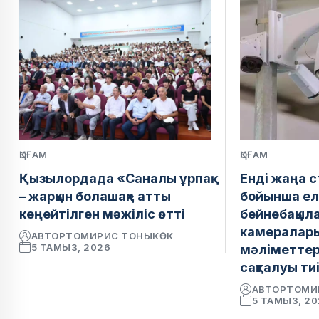
ҚОҒАМ
ҚОҒАМ
Қызылордада «Саналы ұрпақ
Енді жаңа 
– жарқын болашақ» атты
бойынша ел
кеңейтілген мәжіліс өтті
бейнебақыл
камералар
АВТОР
ТОМИРИС ТОНЫКӨК
5 ТАМЫЗ, 2026
мәліметтер 
сақталуы ти
АВТОР
ТОМИ
5 ТАМЫЗ, 2