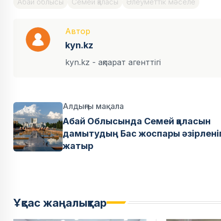
Абай облысы
Семей қаласы
Әлеуметтік мәселе
Автор
kyn.kz
kyn.kz - ақпарат агенттігі
Алдыңғы мақала
Абай Облысында Семей қаласын
дамытудың Бас жоспары әзірлені
жатыр
Ұқсас жаңалықтар