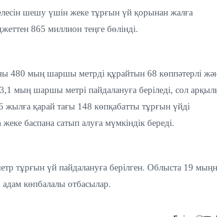
елесін шешу үшін жеке тұрғын үй қорынан жалға
жеттен 865 миллион теңге бөлінді.
ны 480 мың шаршы метрді құрайтын 68 көппәтерлі жә
3,1 мың шаршы метрі пайдалануға беріледі, сол арқыл
6 жылға қарай тағы 148 көпқабатты тұрғын үйді
жеке баспана сатып алуға мүмкіндік береді.
етр тұрғын үй пайдалануға берілген. Облыста 19 мың
2 адам көпбалалы отбасылар.