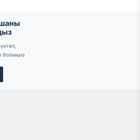
мшаны
ңыз
үктеп,
р болыңыз