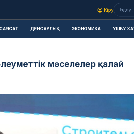
Кіру
САЯСАТ
ДЕНСАУЛЫҚ
ЭКОНОМИКА
ҮШБУ ХА
 әлеуметтік мәселелер қалай