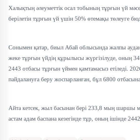
Халықтың әлеуметтік осал тобының тұрғын үй мәс
берілетін тұрғын үй үшін 50% өтемақы төлеуге бюд
Сонымен қатар, биыл Абай облысында жалпы ауда
жеке тұрғын үйдің құрылысы жүргізілуде, оның 34
2443 отбасы тұрғын үймен қамтамасыз етіледі. 202
пайдалануға беру жоспарланған, бұл 6800 отбасына 
Айта кетсек, жыл басынан бері 233,8 мың шаршы м
астам адам баспана кезегінде тұр, оның ішінде 244