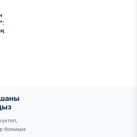
н
":
ың
мшаны
ңыз
жүктеп,
р болыңыз