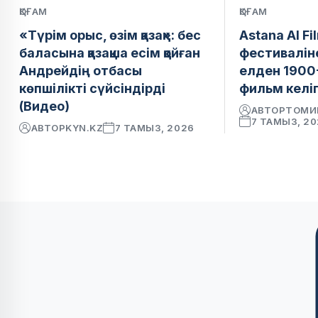
ҚОҒАМ
ҚОҒАМ
«Түрім орыс, өзім қазақ»: бес
Astana AI Fi
баласына қазақша есім қойған
фестивалін
Андрейдің отбасы
елден 1900
көпшілікті сүйсіндірді
фильм келіп
(Видео)
АВТОР
ТОМИ
7 ТАМЫЗ, 2
АВТОР
KYN.KZ
7 ТАМЫЗ, 2026