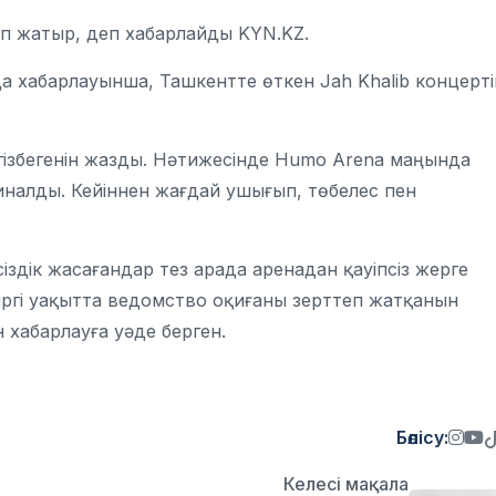
еп жатыр, деп хабарлайды KYN.KZ.
 хабарлауынша, Ташкентте өткен Jah Khalib концерті
ргізбегенін жазды. Нәтижесінде Humo Arena маңында
налды. Кейіннен жағдай ушығып, төбелес пен
іздік жасағандар тез арада аренадан қауіпсіз жерге
зіргі уақытта ведомство оқиғаны зерттеп жатқанын
 хабарлауға уәде берген.
Бөлісу:
Келесі мақала