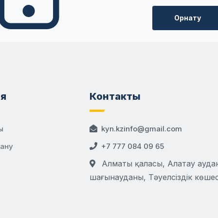
Орнату
я
Контакты
ы
kyn.kzinfo@gmail.com
дану
+7 777 084 09 65
Алматы қаласы, Алатау аудан
шағынауданы, Тәуелсіздік көшесі