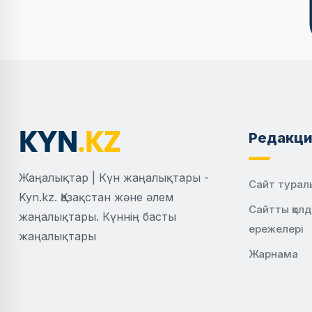
Редакци
Жаңалықтар | Күн жаңалықтары -
Сайт турал
Kyn.kz. Қазақстан және әлем
Сайтты қол
жаңалықтары. Күннің басты
ережелері
жаңалықтары
Жарнама