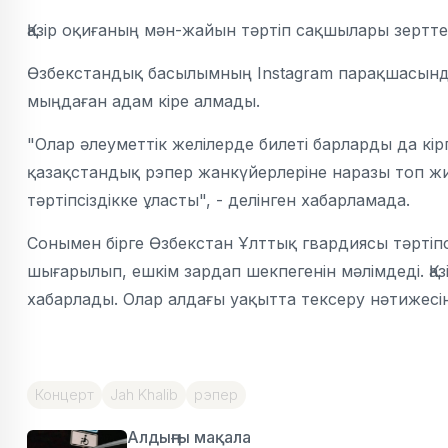
Қазір оқиғаның мән-жайын тәртіп сақшылары зертт
Өзбекстандық басылымның Instagram парақшасында
мыңдаған адам кіре алмады.
"Олар әлеуметтік желілерде билеті барларды да кі
қазақстандық рэпер жанкүйерлеріне наразы топ жи
тәртіпсіздікке ұласты", - делінген хабарламада.
Сонымен бірге Өзбекстан Ұлттық гвардиясы тәртіпс
шығарылып, ешкім зардап шекпегенін мәлімдеді. Қа
хабарлады. Олар алдағы уақытта тексеру нәтижесін
Концерт
Jah Khalib
рэпер
Алдыңғы мақала