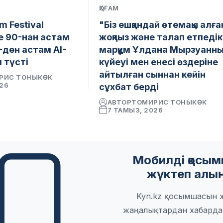
ҚОҒАМ
lm Festival
"Біз ешқандай өтемақы алға
е 90-нан астам
жоқпыз және талап етпедік
-ден астам AI-
марқұм Ұлдана Мырзуанн
 түсті
күйеуі мен енесі өздеріне
айтылған сыннан кейін
РИС ТОНЫКӨК
026
сұхбат берді
АВТОР
ТОМИРИС ТОНЫКӨК
7 ТАМЫЗ, 2026
Мобилді қосы
жүктеп алы
Kyn.kz қосымшасын 
жаңалықтардан хабарда