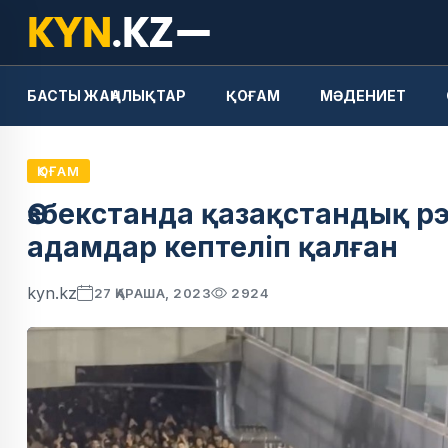
БАСТЫ ЖАҢАЛЫҚТАР
ҚОҒАМ
МӘДЕНИЕТ
ҚОҒАМ
Өзбекстанда қазақстандық рэ
адамдар кептеліп қалған
kyn.kz
27 ҚАРАША, 2023
2924