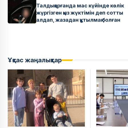
Талдықорғанда мас күйінде көлік
жүргізген қыз жүктімін деп сотты
алдап, жазадан құтылмақ болған
Ұқсас жаңалықтар