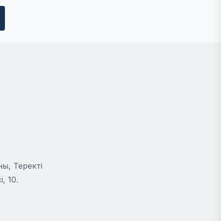
ы, Теректі
, 10.