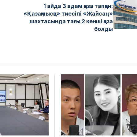
1 айда 3 адам қаза тапқан:
«Қазақмысқа» тиесілі «Жайсаң»
шахтасында тағы 2 кенші қаза
болды