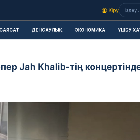
Кіру
САЯСАТ
ДЕНСАУЛЫҚ
ЭКОНОМИКА
ҮШБУ ХА
пер Jah Khalib-тің концертінд