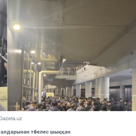
Gazeta.uz
 салдарынан төбелес шыққан