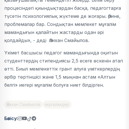
қызығушылықты төмендетіп жіберді. Білім беру
процесіндегі қиындықтардан басқа, педагогтарға
түсетін психологиялық жүктеме де жоғары. Әрине,
проблемалар бар. Сондықтан мемлекет мұғалім
мамандығын қалайтын жастарды одан әрі
қолдайды», - деді Әлихан Смайылов.
Үкімет басшысы педагог мамандығында оқитын
студенттердің стипендиясы 2,5 есеге өскенін атап
өтті. Биыл мемлекеттік грант алуға үміткерлердің
әрбір төртіншісі және 1,5 мыңнан астам «Алтын
белгі» иегері мұғалім болуға ниет білдірген.
Әлихан Смайылов
мұғалімдер
Бөлісу: