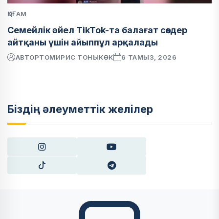
ҚОҒАМ
Семейлік әйел TikTok-та балағат сөздер
айтқаны үшін айыппұл арқалады
АВТОР
ТОМИРИС ТОНЫКӨК
6 ТАМЫЗ, 2026
Біздің әлеуметтік желілер