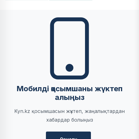
Мобилді қосымшаны жүктеп
алыңыз
Kyn.kz қосымшасын жүктеп, жаңалықтардан
хабардар болыңыз