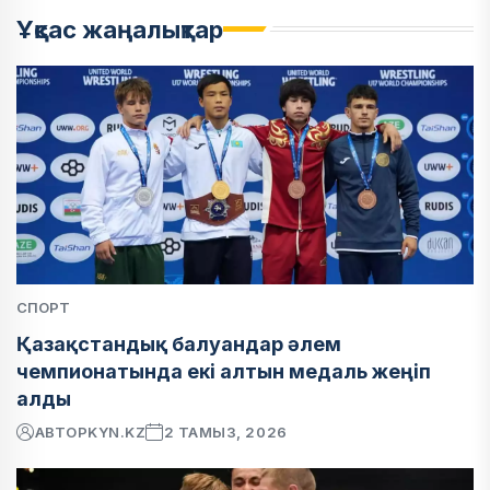
Ұқсас жаңалықтар
СПОРТ
Қазақстандық балуандар әлем
чемпионатында екі алтын медаль жеңіп
алды
АВТОР
KYN.KZ
2 ТАМЫЗ, 2026