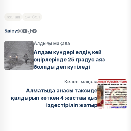
жалақы
футбол
Бөлісу:
Алдыңғы мақала
Алдағы күндері елдің кей
өңірлерінде 25 градус аяз
болады деп күтіледі
Келесі мақала
Алматыда анасы таксиде
қалдырып кеткен 4 жастағы қыз
іздестіріліп жатыр