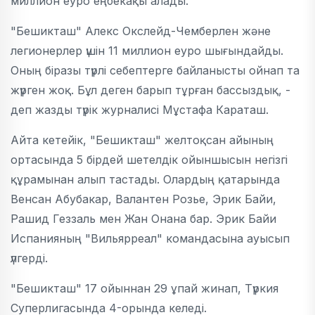
миллион еуро еңбекақы алады.
"Бешикташ" Алекс Окслейд-Чемберлен және
легионерлер үшін 11 миллион еуро шығындайды.
Оның біразы түрлі себептерге байланысты ойнап та
жүрген жоқ. Бұл деген барып тұрған бассыздық, -
деп жазды түрік журналисі Мұстафа Караташ.
Айта кетейік, "Бешикташ" желтоқсан айының
ортасында 5 бірдей шетелдік ойыншысын негізгі
құрамынан алып тастады. Олардың қатарында
Венсан Абубакар, Валантен Розье, Эрик Байи,
Рашид Геззаль мен Жан Онана бар. Эрик Байи
Испанияның "Вильярреал" командасына ауысып
үлгерді.
"Бешикташ" 17 ойыннан 29 ұпай жинап, Түркия
Суперлигасында 4-орында келеді.