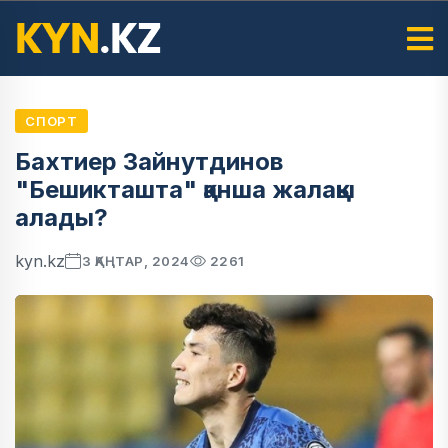
СПОРТ
Бахтиер Зайнутдинов
"Бешикташта" қанша жалақы
алады?
kyn.kz
3 ҚАҢТАР, 2024
2261