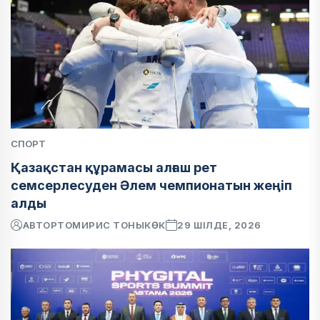
СПОРТ
Қазақстан құрамасы алғаш рет
семсерлесуден Әлем чемпионатын жеңіп
алды
АВТОР
ТОМИРИС ТОНЫКӨК
29 ШІЛДЕ, 2026