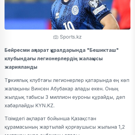
Sports.kz
Бейресми ақпарат құралдарында "Бешикташ"
клубындағы легионерлердің жалақысы
жарияланды
Түркиялық клубтағы легионерлер қатарында ең көп
жалақыны Винсен Абубакар алады екен. Оның
жылдық табысы 3 миллион еуроны құрайды, деп
хабарлайды KYN.KZ.
Тізімдегі ақпарат бойынша Қазақстан
құрамасының жартылай қорғаушысы жылына 1,2