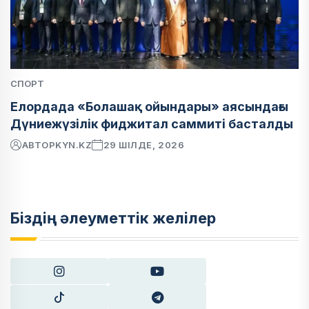
СПОРТ
Елордада «Болашақ ойындары» аясындағы
Дүниежүзілік фиджитал саммиті басталды
АВТОР
KYN.KZ
29 ШІЛДЕ, 2026
Біздің әлеуметтік желілер