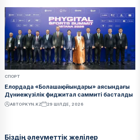
СПОРТ
Елордада «Болашақ ойындары» аясындағы
Дүниежүзілік фиджитал саммиті басталды
АВТОР
KYN.KZ
29 ШІЛДЕ, 2026
Біздің әлеуметтік желілер