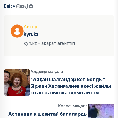
Бөлісу:
Автор
kyn.kz
kyn.kz - ақпарат агенттігі
Алдыңғы мақала
"Аяқтан шалғандар көп болды":
Біржан Хасанғалиев әкесі жайлы
кітап жазып жатқанын айтты
Келесі мақала
Астанада кішкентай балаларды