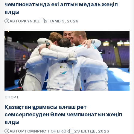
чемпионатында екі алтын медаль жеңіп
алды
АВТОР
KYN.KZ
2 ТАМЫЗ, 2026
СПОРТ
Қазақстан құрамасы алғаш рет
семсерлесуден Әлем чемпионатын жеңіп
алды
АВТОР
ТОМИРИС ТОНЫКӨК
29 ШІЛДЕ, 2026