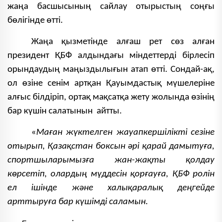
жаңа басшысының сайлау отырыстың соңғы
бөлігінде өтті.
Жаңа қызметінде алғаш рет сөз алған
президент ҚБФ алдындағы міндеттерді бірлесіп
орындаудың маңыздылығын атап өтті. Сондай-ақ,
ол өзіне сенім артқан Қауымдастық мүшелеріне
алғыс
білдіріп
, ортақ мақсатқа жету жолында өзінің
бар күшін салатынын айтты.
«
Маған жүктелген жауапкершілікті сезіне
отырып, Қазақстан боксын әрі қарай дамытуға,
спортшыларымызға жан-жақты қолдау
көрсетіп, олардың мүддесін қорғауға, ҚБФ ролін
ел ішінде және халықаралық деңгейде
арттыруға бар күшімді саламын.