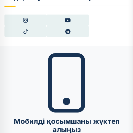
Мобилді қосымшаны жүктеп
алыңыз