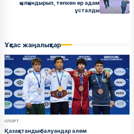
қылқындырып, тепкен ер адам
ұсталды
Ұқсас жаңалықтар
СПОРТ
Қазақстандық балуандар әлем