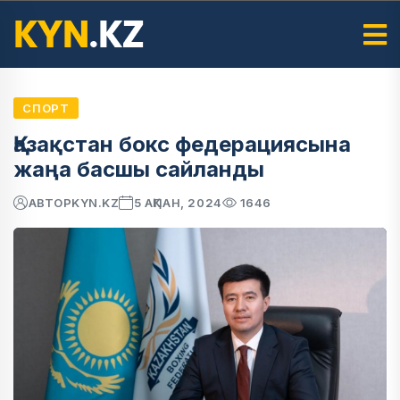
СПОРТ
Қазақстан бокс федерациясына
жаңа басшы сайланды
АВТОР
KYN.KZ
5 АҚПАН, 2024
1646