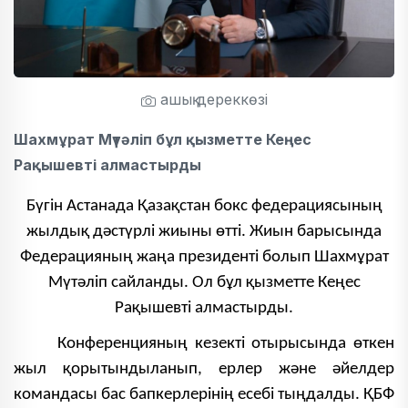
ашық дереккөзі
Шахмұрат Мүтәліп бұл қызметте Кеңес
Рақышевті алмастырды
Бүгін Астанада Қазақстан бокс федерациясының
жылдық дәстүрлі жиыны өтті. Жиын барысында
Федерацияның жаңа президенті болып Шахмұрат
Мүтәліп сайланды. Ол бұл қызметте Кеңес
Рақышевті алмастырды.
Конференцияның кезекті отырысында өткен
жыл қорытындыланып, ерлер және әйелдер
командасы бас бапкерлерінің есебі тыңдалды. ҚБФ