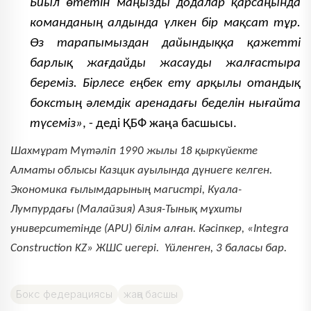
Биыл өтетін маңызды додалар қарсаңында
команданың алдында үлкен бір мақсат тұр.
Өз тарапымыздан дайындыққа қажетті
барлық жағдайды жасауды жалғастыра
береміз. Бірлесе еңбек ету арқылы отандық
бокстың әлемдік аренадағы беделін нығайта
түсеміз»
, - деді ҚБФ жаңа басшысы.
Шахмұрат Мүтәліп 1990 жылы 18 қыркүйекте
Алматы облысы Казцик ауылында дүниеге келген.
Экономика ғылымдарының магистрі, Куала-
Лумпурдағы (Малайзия) Азия-Тынық мұхиты
университетінде (APU) білім алған.
Кәсіпкер, «Integra
Construction KZ» ЖШС иегері. Үйленген, 3 баласы бар.
Бокс федерациясы
жаңа басшы