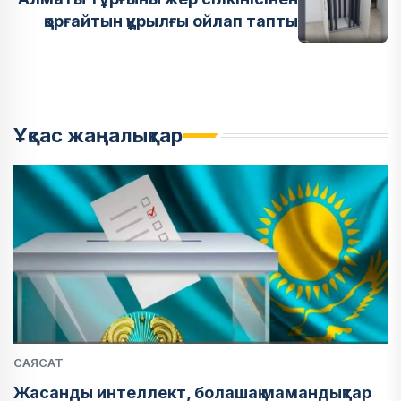
қорғайтын құрылғы ойлап тапты
Ұқсас жаңалықтар
САЯСАТ
Жасанды интеллект, болашақ мамандықтар