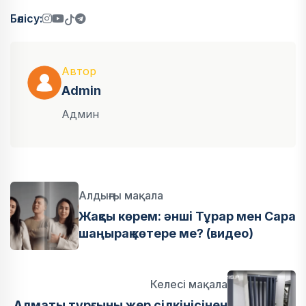
Бөлісу:
Автор
Admin
Админ
Алдыңғы мақала
Жақсы көрем: әнші Тұрар мен Сара
шаңырақ көтере ме? (видео)
Келесі мақала
Алматы тұрғыны жер сілкінісінен