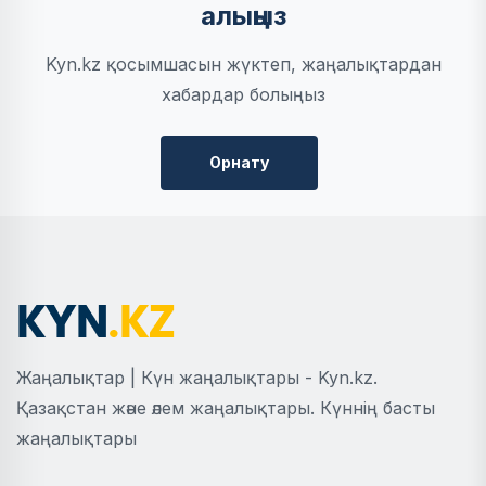
алыңыз
Kyn.kz қосымшасын жүктеп, жаңалықтардан
хабардар болыңыз
Орнату
Жаңалықтар | Күн жаңалықтары - Kyn.kz.
Қазақстан және әлем жаңалықтары. Күннің басты
жаңалықтары