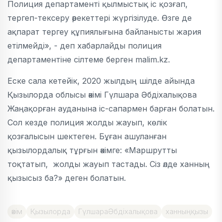
Полиция департаменті қылмыстық іс қозғап,
тергеп-тексеру әрекеттері жүргізілуде. Өзге де
ақпарат тергеу құпиялығына байланысты жария
етілмейді», - деп хабарлайды полиция
департаментіне сілтеме берген malim.kz.
Еске сала кетейік, 2020 жылдың шілде айында
Қызылорда облысы әкімі Гүлшара Әбдіхалықова
Жаңақорған ауданына іс-сапармен барған болатын.
Сол кезде полиция жолды жауып, көлік
қозғалысын шектеген. Бұған ашуланған
қызылордалық тұрғын әкімге: «Маршрутты
тоқтатып, жолды жауып тастады. Сіз әлде ханның
қызысыз ба?» деген болатын.
әкім
Қызылорда
ГүлшараӘбдіхалықова
ханныңқызы