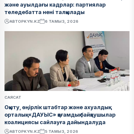
және ауылдағы кадрлар: партиялар
теледебатта нені талқылады
АВТОР
KYN.KZ
6 ТАМЫЗ, 2026
САЯСАТ
Оқыту, өңірлік штабтар және ахуалдық
орталық: «ДАУЫС» қоғамдық байқаушылар
коалициясы сайлауға дайындалуда
АВТОР
KYN.KZ
5 ТАМЫЗ, 2026