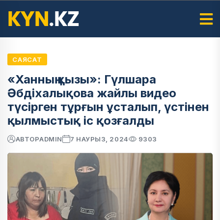
САЯСАТ
«Ханның қызы»: Гүлшара
Әбдіхалықова жайлы видео
түсірген тұрғын ұсталып, үстінен
қылмыстық іс қозғалды
АВТОР
ADMIN
7 НАУРЫЗ, 2024
9303