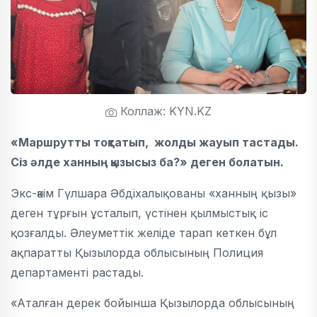
Коллаж: KYN.KZ
«Маршрутты тоқтатып, жолды жауып тастады.
Сіз әлде ханның қызысыз ба?» деген болатын.
Экс-әкім Гүлшара Әбдіхалықованы «ханның қызы»
деген тұрғын ұсталып, үстінен қылмыстық іс
қозғалды. Әлеуметтік желіде тарап кеткен бұл
ақпаратты Қызылорда облысының Полиция
департаменті растады.
«Аталған дерек бойынша Қызылорда облысының