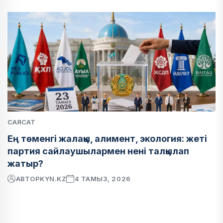
САЯСАТ
Ең төменгі жалақы, алимент, экология: жеті
партия сайлаушылармен нені талқылап
жатыр?
АВТОР
KYN.KZ
4 ТАМЫЗ, 2026