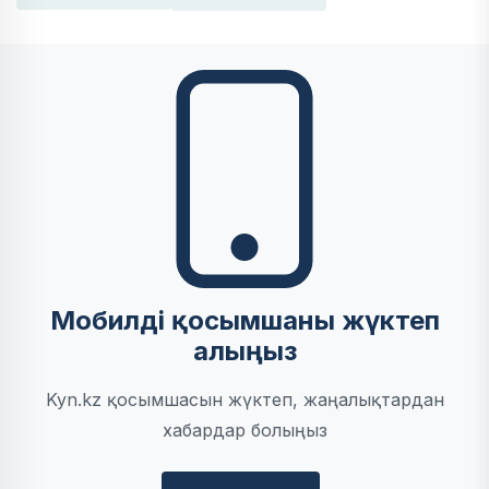
Мобилді қосымшаны жүктеп
алыңыз
Kyn.kz қосымшасын жүктеп, жаңалықтардан
хабардар болыңыз