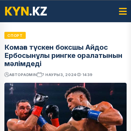
СПОРТ
Комаға түскен боксшы Айдос
Ербосынұлы рингке оралатынын
мәлімдеді
АВТОР
ADMIN
7 НАУРЫЗ, 2024
1439