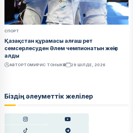
СПОРТ
Қазақстан құрамасы алғаш рет
семсерлесуден Әлем чемпионатын жеңіп
алды
АВТОР
ТОМИРИС ТОНЫКӨК
29 ШІЛДЕ, 2026
Біздің әлеуметтік желілер