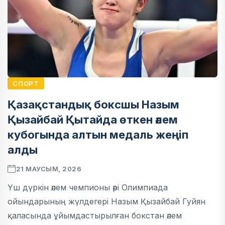
СПОРТ
Қазақстандық боксшы Назым
Қызайбай Қытайда өткен әлем
кубогында алтын медаль жеңіп
алды
21 МАУСЫМ, 2026
Үш дүркін әлем чемпионы әрі Олимпиада
ойындарының жүлдегері Назым Қызайбай Гуйян
қаласында ұйымдастырылған бокстан әлем