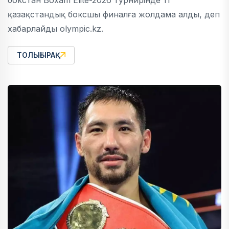
бокстан Boxam Elite-2026 турнирінде 11
қазақстандық боксшы финалға жолдама алды, деп
хабарлайды olympic.kz.
ТОЛЫҒЫРАҚ