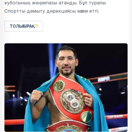
кубогының жеңімпазы атанды. Бұл туралы
Спортты дамыту дирекциясы мәлім етті.
ТОЛЫҒЫРАҚ