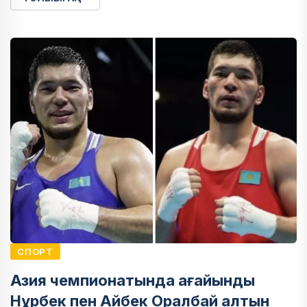
СПОРТ
Азия чемпионатында ағайынды
Нұрбек пен Айбек Оралбай алтын