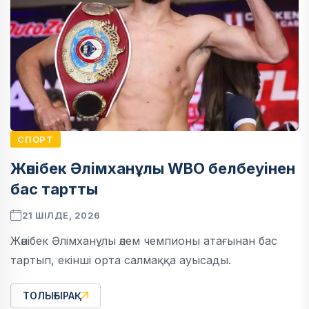
СПОРТ
Жәнібек Әлімханұлы WBO белбеуінен
бас тартты
21 ШІЛДЕ, 2026
Жәнібек Әлімханұлы әлем чемпионы атағынан бас
тартып, екінші орта салмаққа ауысады.
ТОЛЫҒЫРАҚ