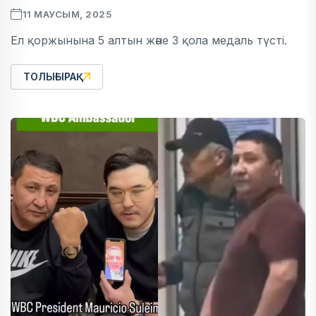
11 МАУСЫМ, 2025
Ел қоржынына 5 алтын және 3 қола медаль түсті.
ТОЛЫҒЫРАҚ