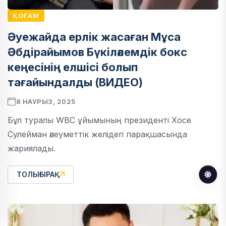
ҚОҒАМ
Әуежайда ерлік жасаған Мұса
Әбдірайымов Бүкіләлемдік бокс
кеңесінің елшісі болып
тағайындалды (ВИДЕО)
8 НАУРЫЗ, 2025
Бұл туралы WBC ұйымының президенті Хосе
Сулейман әлеуметтік желідегі парақшасында
жариялады.
ТОЛЫҒЫРАҚ