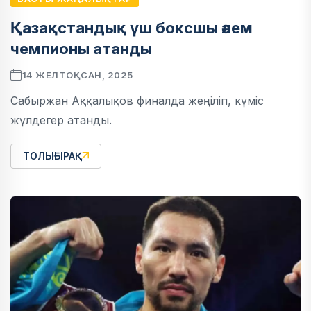
Қазақстандық үш боксшы әлем
чемпионы атанды
14 ЖЕЛТОҚСАН, 2025
Сабыржан Аққалықов финалда жеңіліп, күміс
жүлдегер атанды.
ТОЛЫҒЫРАҚ