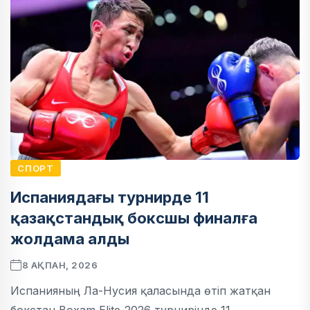
СПОРТ
Испаниядағы турнирде 11
қазақстандық боксшы финалға
жолдама алды
8 АҚПАН, 2026
Испанияның Ла-Нусия қаласында өтіп жатқан