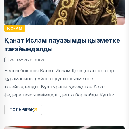
ҚОҒАМ
Қанат Ислам лауазымды қызметке
тағайындалды
25 НАУРЫЗ, 2026
Белгілі боксшы Қанат Ислам Қазақстан жастар
құрамасының үйлестірушісі қызметіне
тағайындалды. Бұл туралы Қазақстан бокс
федерациясы мәлімдеді, деп хабарлайды Kyn.kz.
ТОЛЫҒЫРАҚ