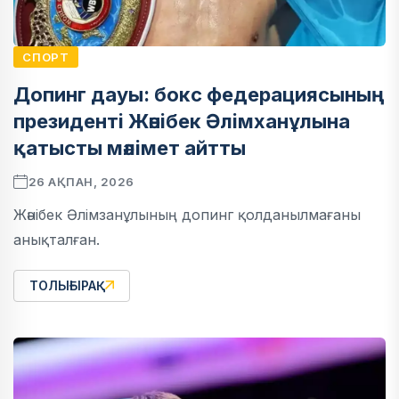
СПОРТ
Допинг дауы: бокс федерациясының
президенті Жәнібек Әлімханұлына
қатысты мәлімет айтты
26 АҚПАН, 2026
Жәнібек Әлімзанұлының допинг қолданылмағаны
анықталған.
ТОЛЫҒЫРАҚ