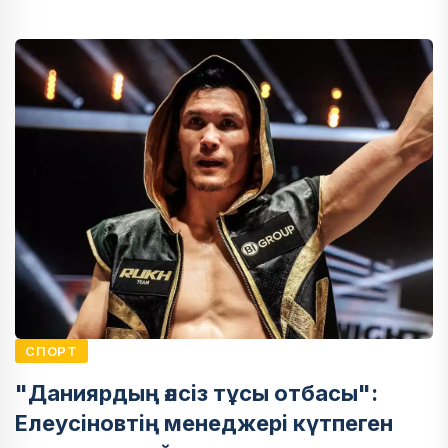
СПОРТ
"Даниярдың әлсіз тұсы отбасы":
Елеусіновтің менеджері күтпеген