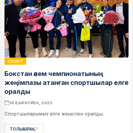
СПОРТ
Бокстан әлем чемпионатының
жеңімпазы атанған спортшылар елге
оралды
16 ҚЫРКҮЙЕК, 2025
Спортшыларымыз елге жеңіспен оралды.
ТОЛЫҒЫРАҚ