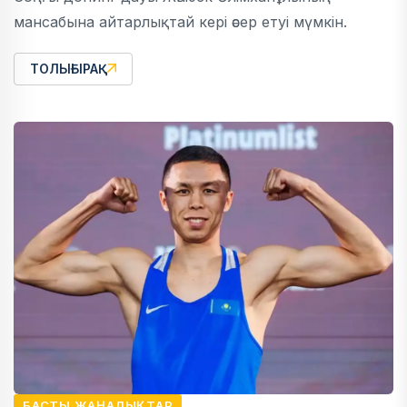
мансабына айтарлықтай кері әсер етуі мүмкін.
ТОЛЫҒЫРАҚ
БАСТЫ ЖАҢАЛЫҚТАР