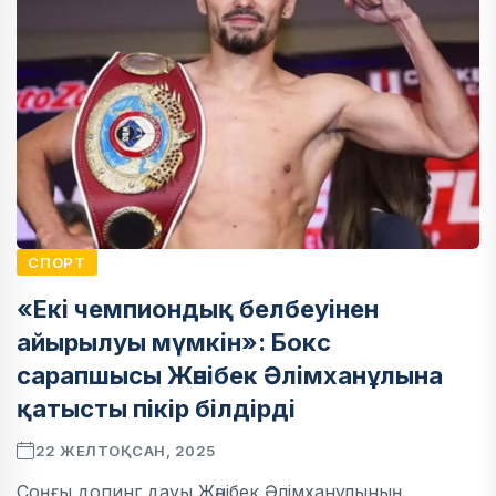
СПОРТ
«Екі чемпиондық белбеуінен
айырылуы мүмкін»: Бокс
сарапшысы Жәнібек Әлімханұлына
қатысты пікір білдірді
22 ЖЕЛТОҚСАН, 2025
Соңғы допинг дауы Жәнібек Әлімханұлының