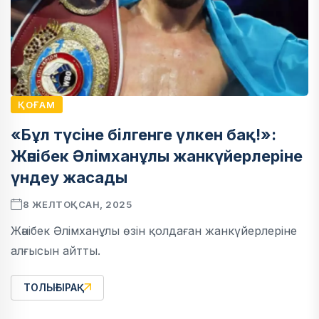
ҚОҒАМ
«Бұл түсіне білгенге үлкен бақ!»:
Жәнібек Әлімханұлы жанкүйерлеріне
үндеу жасады
8 ЖЕЛТОҚСАН, 2025
Жәнібек Әлімханұлы өзін қолдаған жанкүйерлеріне
алғысын айтты.
ТОЛЫҒЫРАҚ