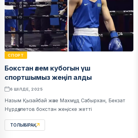
СПОРТ
Бокстан әлем кубогын үш
спортшымыз жеңіп алды
6 ШІЛДЕ, 2025
Назым Қызайбай және Махмұд Сабырхан, Бекзат
Нұрдәулетов бокстан жеңіске жетті
ТОЛЫҒЫРАҚ