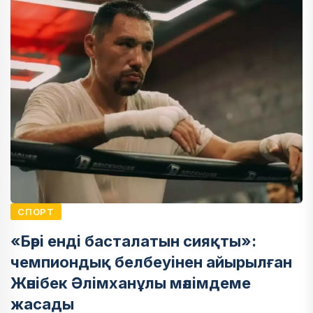
СПОРТ
«Бәрі енді басталатын сияқты»:
чемпиондық белбеуінен айырылған
Жәнібек Әлімханұлы мәлімдеме
жасады