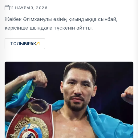
11 НАУРЫЗ, 2026
Жәнібек Әлімханұлы өзінің қиындыққа сынбай,
керісінше шыңдала түскенін айтты.
ТОЛЫҒЫРАҚ