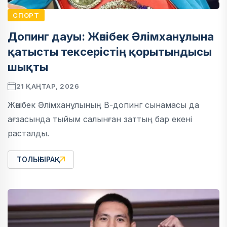
СПОРТ
Допинг дауы: Жәнібек Әлімханұлына
қатысты тексерістің қорытындысы
шықты
21 ҚАҢТАР, 2026
Жәнібек Әлімханұлының В-допинг сынамасы да
ағзасында тыйым салынған заттың бар екені
расталды.
ТОЛЫҒЫРАҚ