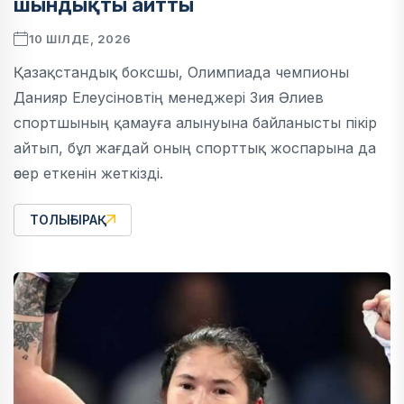
шындықты айтты
10 ШІЛДЕ, 2026
Қазақстандық боксшы, Олимпиада чемпионы
Данияр Елеусіновтің менеджері Зия Әлиев
спортшының қамауға алынуына байланысты пікір
айтып, бұл жағдай оның спорттық жоспарына да
әсер еткенін жеткізді.
ТОЛЫҒЫРАҚ