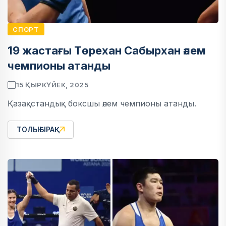
СПОРТ
19 жастағы Төрехан Сабырхан әлем
чемпионы атанды
15 ҚЫРКҮЙЕК, 2025
Қазақстандық боксшы әлем чемпионы атанды.
ТОЛЫҒЫРАҚ