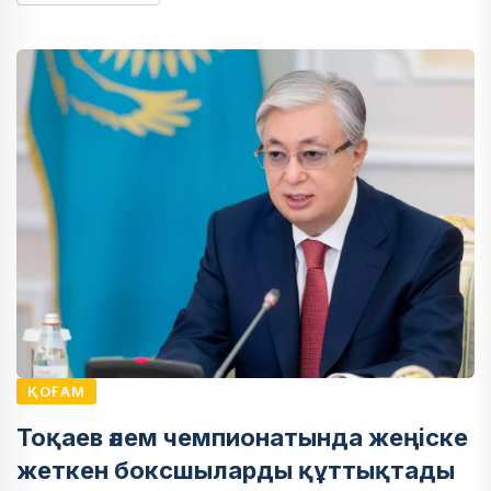
ҚОҒАМ
Тоқаев әлем чемпионатында жеңіске
жеткен боксшыларды құттықтады