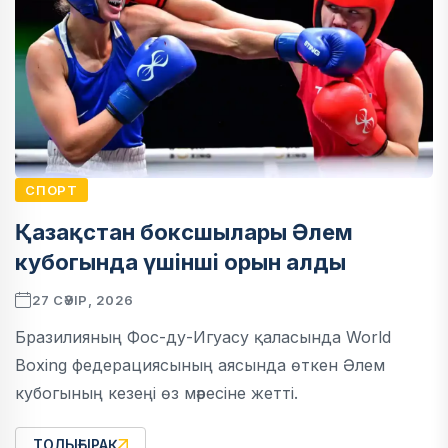
СПОРТ
Қазақстан боксшылары Әлем
кубогында үшінші орын алды
27 СӘУІР, 2026
Бразилияның Фос-ду-Игуасу қаласында World
Boxing федерациясының аясында өткен Әлем
кубогының кезеңі өз мәресіне жетті.
ТОЛЫҒЫРАҚ