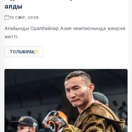
алды
10 СӘУІР, 2026
Ағайынды Оралбайлар Азия чемпионында жеңіске
жетті.
ТОЛЫҒЫРАҚ