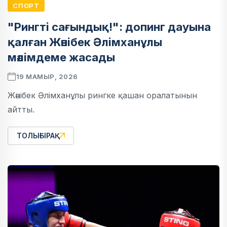
СПОРТ
"Рингті сағындық!": допинг дауына
қалған Жәнібек Әлімханұлы
мәлімдеме жасады
19 МАМЫР, 2026
Жәнібек Әлімханұлы рингке қашан оралатынын
айтты.
ТОЛЫҒЫРАҚ