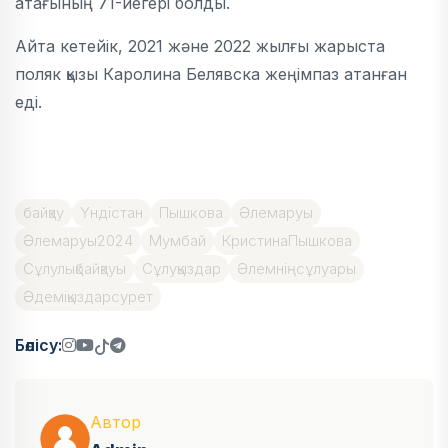
атағының 71-иегері болды.
Айта кетейік, 2021 және 2022 жылғы жарыста
поляк қызы Каролина Белявска жеңімпаз атанған
еді.
байқау
Үндістан
Пышкова
Әлемаруы
Әлемаруы2024
Мумбай
КристинаПышкова
Сұлулықбайқауы
Сұлуқыздар
Әлемніңсұлуары
Әдеміқыздарсурет
Бөлісу:
Автор