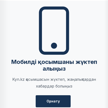
Мобилді қосымшаны жүктеп
алыңыз
Kyn.kz қосымшасын жүктеп, жаңалықтардан
хабардар болыңыз
Орнату