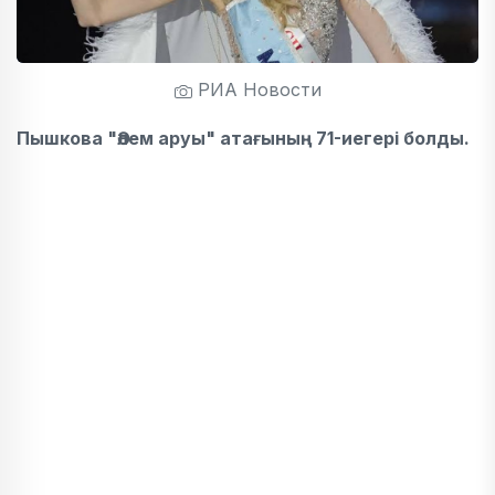
РИА Новости
Пышкова "Әлем аруы" атағының 71-иегері болды.