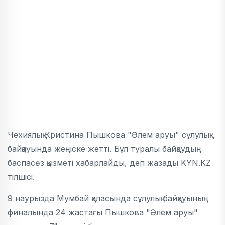
Чехиялық Кристина Пышкова "Әлем аруы" сұлулық
байқауында жеңіске жетті. Бұл туралы байқаудың
баспасөз қызметі хабарлайды, деп жазады KYN.KZ
тілшісі.
9 наурызда Мумбай қаласында сұлулық байқауының
финалында 24 жастағы Пышкова "Әлем аруы"