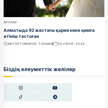
АРУЛАР
Алматыда 92 жастағы қария неке қиюға
өтініш тастаған
АВТОР
ТОМИРИС ТОНЫКӨК
30 СӘУІР, 2026
Біздің әлеуметтік желілер