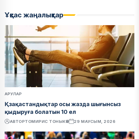
Ұқсас жаңалықтар
АРУЛАР
Қзақастандықтар осы жазда шығынсыз
қыдыруға болатын 10 ел
АВТОР
ТОМИРИС ТОНЫКӨК
29 МАУСЫМ, 2026