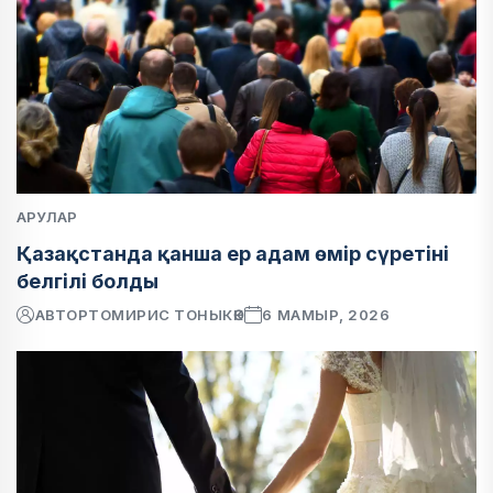
АРУЛАР
Қазақстанда қанша ер адам өмір сүретіні
белгілі болды
АВТОР
ТОМИРИС ТОНЫКӨК
6 МАМЫР, 2026