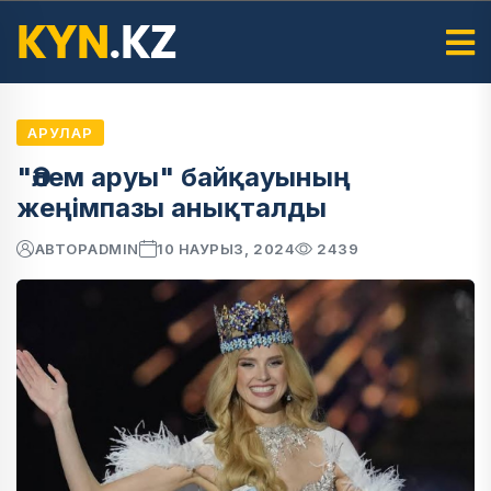
АРУЛАР
"Әлем аруы" байқауының
жеңімпазы анықталды
АВТОР
ADMIN
10 НАУРЫЗ, 2024
2439