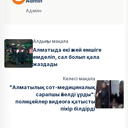
Admin
Админ
Алдыңғы мақала
Алматыда екі әжей емшіге
емделіп, сал болып қала
жаздады
Келесі мақала
"Алматылық сот-медициналық
сарапшы әйелді ұрды":
полицейлер видеоға қатысты
пікір білдірді