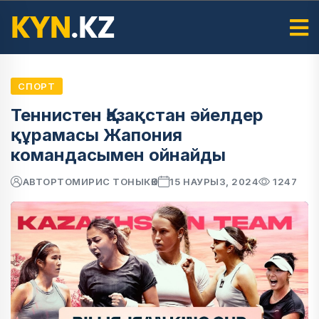
СПОРТ
Теннистен Қазақстан әйелдер
құрамасы Жапония
командасымен ойнайды
АВТОР
ТОМИРИС ТОНЫКӨК
15 НАУРЫЗ, 2024
1247