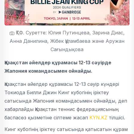
ҚТФ. Суретте: Юлия Путинцева, Зарина Диас,
Анна Данилина, Жібек Құламбаева және Аружан
Сағындықова
Қазақстан әйелдер құрамасы 12-13 сәуірде
Жапония командасымен ойнайды.
Қазақстан әйелдер құрамасы 12-13 сәуір күндері
Токиода Билли Джин Кинг кубогінің іріктеу
сатысында Жапония командасымен ойнайды, деп
хабарлайды Қазақстан теннис федерациясының
баспасөз қызметіне сілтеме жасап
KYN.KZ
тілшісі.
Кинг кубогінің іріктеу сатысында қатысатын құрам