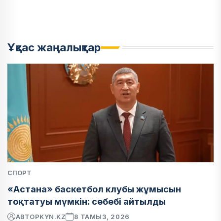
Ұқсас жаңалықтар
СПОРТ
«Астана» баскетбол клубы жұмысын
тоқтатуы мүмкін: себебі айтылды
АВТОР
KYN.KZ
8 ТАМЫЗ, 2026