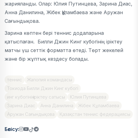
жарияланды. Олар: Юлия Путинцева, Зарина Диас,
Анна Данилина, Жібек Құламбаева және Аружан
Сағындықова.
Зарина көптен бері теннис додаларына
қатыспаған. Билли Джин Кинг кубогінің іріктеу
матчы үш сеттік форматта өтеді. Төрт жекелей
және бір жұптық кездесу болады.
теннис
Жапопия командасы
Токиода Билли Джин Кинг кубогі
инг кубогінің іріктеу сатысы
Юлия Путинцева
Зарина Диас
Анна Данилина
Жібек Құламбаева
Аружан Сағындықова
Қазақстан теннис федерациясы
Бөлісу: