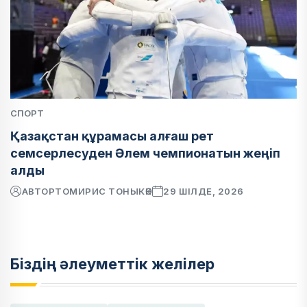
СПОРТ
Қазақстан құрамасы алғаш рет
семсерлесуден Әлем чемпионатын жеңіп
алды
АВТОР
ТОМИРИС ТОНЫКӨК
29 ШІЛДЕ, 2026
Біздің әлеуметтік желілер