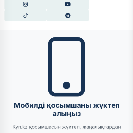
Мобилді қосымшаны жүктеп
алыңыз
Kyn.kz қосымшасын жүктеп, жаңалықтардан