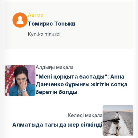
Автор
Томирис Тоныкөк
Kyn.kz тілшісі
Алдыңғы мақала
"Мені қорқыта бастады": Анна
Данченко бұрынғы жігітін сотқа
беретін болды
Келесі мақала
Алматыда тағы да жер сілкінді