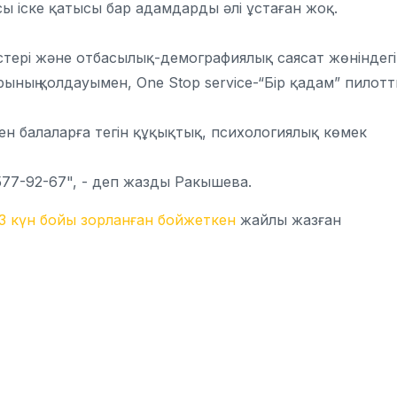
сы іске қатысы бар адамдарды әлі ұстаған жоқ.
стері және отбасылық-демографиялық саясат жөніндегі
ының қолдауымен, One Stop service-“Бір қадам” пилот
н балаларға тегін құқықтық, психологиялық көмек
 577-92-67", - деп жазды Ракышева.
3 күн бойы зорланған бойжеткен
жайлы жазған