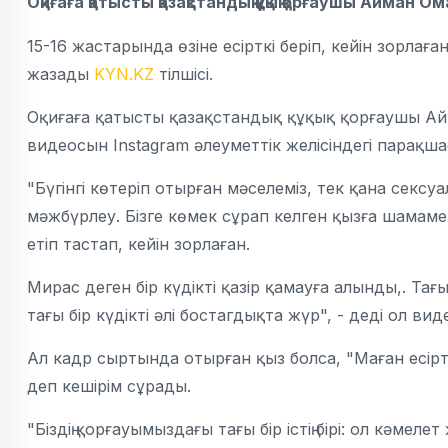
Оқиғаға қатысты қазақстандық құқық қорғаушы Айма
15-16 жастарында өзіне есірткі беріп, кейін зорла
жазады
KYN.KZ
тілшісі.
Оқиғаға қатысты қазақстандық құқық қорғаушы Ай
видеосын Instagram әлеуметтік желісіндегі парақша
"Бүгінгі көтеріп отырған мәселеміз, тек қана секс
мәжбүрлеу. Бізге көмек сұрап келген қызға шамаме
етіп тастап, кейін зорлаған.
Мирас деген бір күдікті қазір қамауға алынды,. Тағы
тағы бір күдікті әлі бостагдықта жүр", - деді ол ви
Ал кадр сыртында отырған қыз болса, "Маған есіртк
деп кешірім сұрады.
"Біздің қорғауымыздағы тағы бір істің бірі: ол кәме