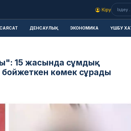
Кіру
САЯСАТ
ДЕНСАУЛЫҚ
ЭКОНОМИКА
ҮШБУ ХА
ды": 15 жасында сұмдық
 бойжеткен көмек сұрады