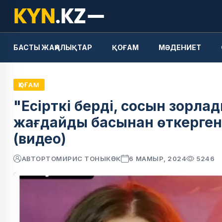
БАСТЫ ЖАҢАЛЫҚТАР
ҚОҒАМ
МӘДЕНИЕТ
ҚОҒАМ
"Есірткі берді, сосын зорла
жағдайды басынан өткерген
(видео)
АВТОР
ТОМИРИС ТОНЫКӨК
6 МАМЫР, 2024
5246