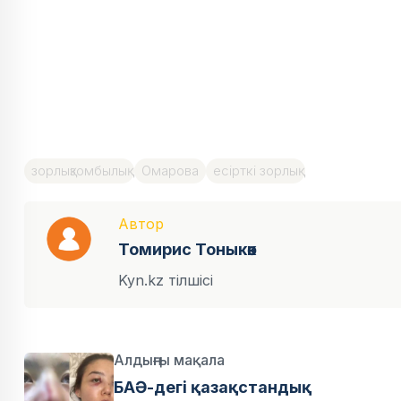
зорлықзомбылық
Омарова
есірткі зорлық
Автор
Томирис Тоныкөк
Kyn.kz тілшісі
Алдыңғы мақала
БАӘ-дегі қазақстандық