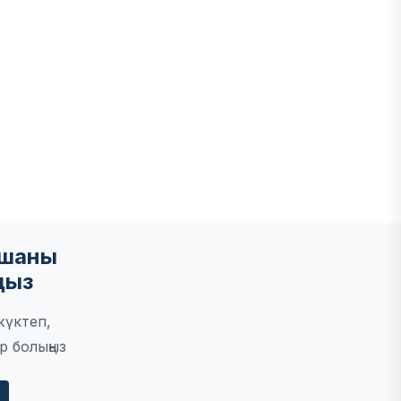
мшаны
ңыз
жүктеп,
р болыңыз