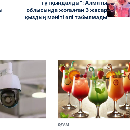
тұтқындалды": Алматы
ы
облысында жоғалған 3 жасар
қыздың мәйіті әлі табылмады
ҚОҒАМ