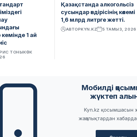
стандарт
Қазақстанда алкогольсіз
іміздегі
сусындар өндірісінің көлемі
лау
1,6 млрд литрге жетті.
ындағы
АВТОР
KYN.KZ
5 ТАМЫЗ, 2026
кемінде 1 ай
иіс
РИС ТОНЫКӨК
026
Мобилді қосы
жүктеп алы
Kyn.kz қосымшасын 
жаңалықтардан хабарда