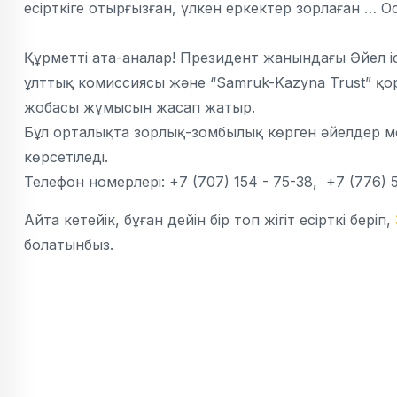
есірткіге отырғызған, үлкен еркектер зорлаған … О
Құрметті ата-аналар! Президент жанындағы Әйел і
ұлттық комиссиясы және “Samruk-Kazyna Trust” қор
жобасы жұмысын жасап жатыр.
Бұл орталықта зорлық-зомбылық көрген әйелдер ме
көрсетіледі.
Телефон номерлері: +7 (707) 154 - 75-38, +7 (776)
Айта кетейік, бұған дейін бір топ жігіт есірткі беріп,
болатынбыз.