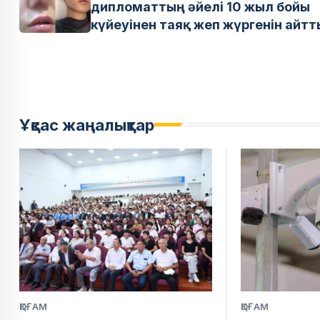
дипломаттың әйелі 10 жыл бойы
күйеуінен таяқ жеп жүргенін айтт
Ұқсас жаңалықтар
ҚОҒАМ
ҚОҒАМ