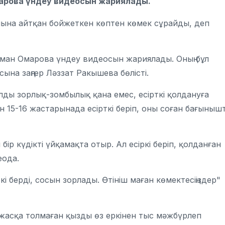
н Омарова үндеу видеосын жариялады.
ғанына айтқан бойжеткен көптен көмек сұрайды, деп
ман Омарова үндеу видеосын жариялады. Оның бұл
сына заңгер Ләззат Ракышева бөлісті.
уалды зорлық-зомбылық қана емес, есірткі қолдануға
н 15-16 жастарынада есірткі беріп, оны соған бағыныш
 бір күдікті үйқамақта отыр. Ал есіркі беріп, қолданған
деода.
і берді, сосын зорлады. Өтініш маған көмектесіңіздер"
лет жасқа толмаған қызды өз еркінен тыс мәжбүрлеп