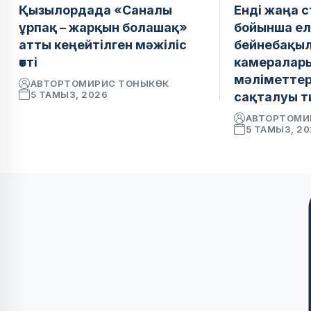
Қызылордада «Саналы
Енді жаңа 
ұрпақ – жарқын болашақ»
бойынша ел
атты кеңейтілген мәжіліс
бейнебақы
өтті
камералар
мәліметтер 
АВТОР
ТОМИРИС ТОНЫКӨК
5 ТАМЫЗ, 2026
сақталуы т
АВТОР
ТОМИ
5 ТАМЫЗ, 2