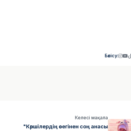
Бөлісу:
Келесі мақала
"Көршілердің өсегінен соң анасы