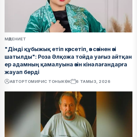
МӘДЕНИЕТ
"Дінді құбыжық етіп көрсетіп, өз сөзінен өзі
шатылды": Роза Әлқожа тойда уағыз айтқан
ер адамның қамалуына өзін кінәлағандарға
жауап берді
АВТОР
ТОМИРИС ТОНЫКӨК
6 ТАМЫЗ, 2026