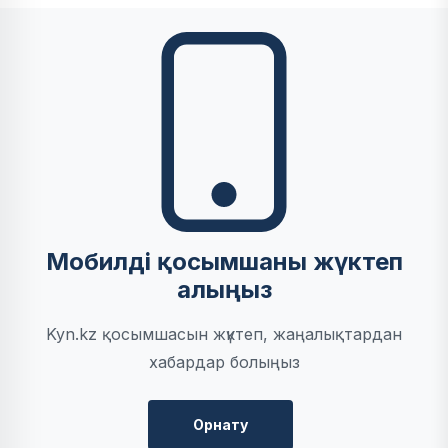
Мобилді қосымшаны жүктеп
алыңыз
Kyn.kz қосымшасын жүктеп, жаңалықтардан
хабардар болыңыз
Орнату