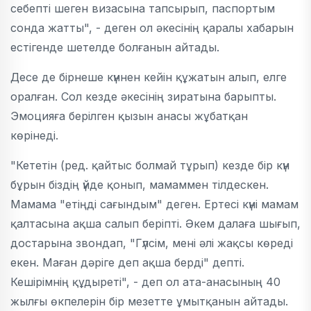
себепті шеген визасына тапсырып, паспортым
сонда жатты", - деген ол әкесінің қаралы хабарын
естігенде шетелде болғанын айтады.
Десе де бірнеше күннен кейін құжатын алып, елге
оралған. Сол кезде әкесінің зиратына барыпты.
Эмоцияға берілген қызын анасы жұбатқан
көрінеді.
"Кететін (ред. қайтыс болмай тұрып) кезде бір күн
бұрын біздің үйде қонып, мамаммен тілдескен.
Мамама "етіңді сағындым" деген. Ертесі күні мамам
қалтасына ақша салып беріпті. Әкем далаға шығып,
достарына звондап, "Гүлсім, мені әлі жақсы көреді
екен. Маған дәріге деп ақша берді" депті.
Кешірімнің құдыреті", - деп ол ата-анасының 40
жылғы өкпелерін бір мезетте ұмытқанын айтады.