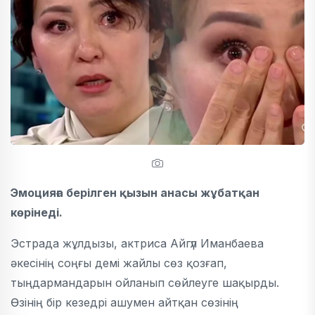
Эмоцияға берілген қызын анасы жұбатқан
көрінеді.
Эстрада жұлдызы, актриса Айгүл Иманбаева
әкесінің соңғы демі жайлы сөз қозғап,
тыңдармандарын ойланып сөйлеуге шақырды.
Өзінің бір кезедрі ашумен айтқан сөзінің