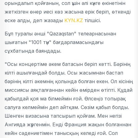
орындалып қойғанын, сол үшін әлі күнге өкінетінін
жеткізген өнер иесі көз жасына ерік беріп, өткенді
еске алды, деп жазады
KYN.KZ
тілшісі.
Бұл туралы әнші "Qazaqstan" телеарнасынан
шығатын "1001 түн" бағдарламасындағы
сұхбатында баяндады.
"Осы концертіме әкем батасын беріп кетті. Бәрінің
кілті ашылғандай болды. Осы жасымнан бастап
бәрінің кілті әкемнің қолында болған екен. Ол кісінің
миссиясы аяқталғаннан кейін өмірден өтіпті. Құдай
қабылдай қоя ма білмеймін ғой. Өлсеңіз топырақ
салуға келмеймін деп айтқам. Сөзім қабыл болды.
Шенген визасына тапсырып қойғам. Мен негізі
Ангияда жүргенмін. Енді Франция жақын болғаннан
кейін сәдениетімен танысқың келеді ғой. Сол