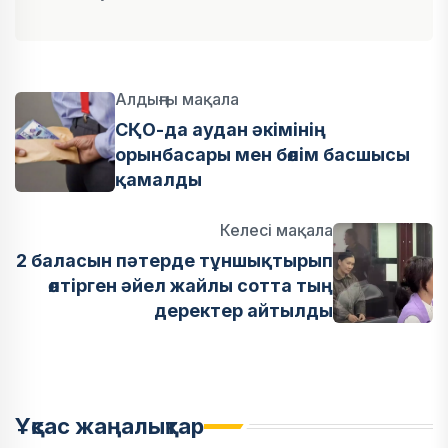
Алдыңғы мақала
СҚО-да аудан әкімінің
орынбасары мен бөлім басшысы
қамалды
Келесі мақала
2 баласын пәтерде тұншықтырып
өлтірген әйел жайлы сотта тың
деректер айтылды
Ұқсас жаңалықтар