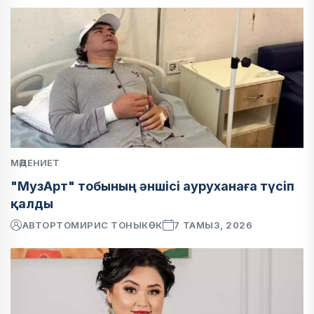
МӘДЕНИЕТ
"МузАрт" тобының әншісі ауруханаға түсіп
қалды
АВТОР
ТОМИРИС ТОНЫКӨК
7 ТАМЫЗ, 2026