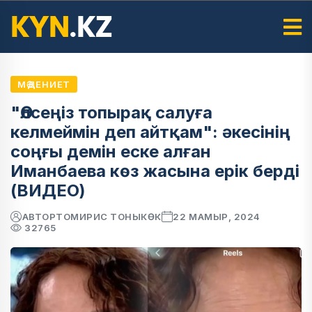
МӘДЕНИЕТ
"Өлсеңіз топырақ салуға
келмеймін деп айтқам": әкесінің
соңғы демін еске алған
Иманбаева көз жасына ерік берді
(ВИДЕО)
АВТОР
ТОМИРИС ТОНЫКӨК
22 МАМЫР, 2024
32765