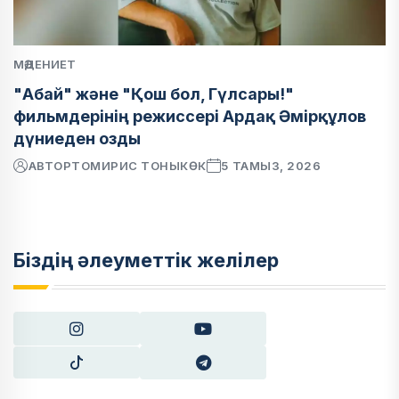
МӘДЕНИЕТ
"Абай" және "Қош бол, Гүлсары!"
фильмдерінің режиссері Ардақ Әмірқұлов
дүниеден озды
АВТОР
ТОМИРИС ТОНЫКӨК
5 ТАМЫЗ, 2026
Біздің әлеуметтік желілер