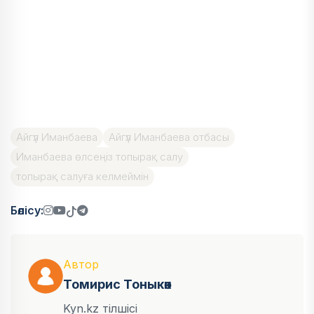
Айгүл Иманбаева
Айгүл Иманбаева отбасы
Иманбаева өлсеңіз топырақ салу
топырақ салуға келмеймін
Бөлісу:
Автор
Томирис Тоныкөк
Kyn.kz тілшісі