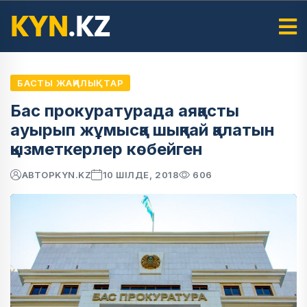
БАСТЫ ЖАҢАЛЫҚТАР
Бас прокуратурада аяқасты
ауырып жұмысқа шықпай қалатын
қызметкерлер көбейген
АВТОР
KYN.KZ
10 ШІЛДЕ, 2018
606