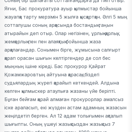
Соның бір шапағаты сотталғандарға да тиіп отыр.
Яғни, Бас прокуратура ауыр қылмыстар бойынша
жауапқа тарту мерзімін 5 жылға қысқартқан. Әлгі 5 мың
сотталушы соның арқасында бостандық таңын
атырайын деп отыр. Олар негізінен, ұрлық-қарлық,
жемқорлық пен пен алаяқтық бойынша жаза
арқалағандар. Сонымен бірге, жұмысына салғырт
қарап орасан шығын келтіргендер де сол бес
мыңның ішіне кіреді. Бас прокурор Қайрат
Қожамжаровтың айтуына қарасақ, біздегі
судьялардың жүрегі қарайып кеткендей. Алдына
келген қылмыскер атаулыға жазаны үйе беріпті.
Бұған бейғам қарай алмаған прокурорлар амалсыз
іске араласып, екі жүзден астам адамның жазасын
жеңілдетіп берген. Ал 12 адам толығымен ақталып
шығыпты. Оның үшеуі жазықсыздан жазықсыз 7