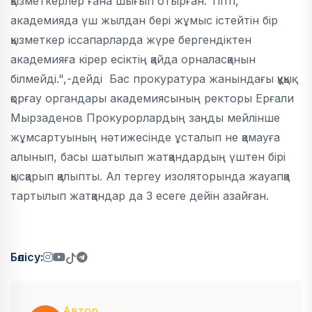
қызметкерлер ғана шығып отырған. Тіпті,
академияда үш жылдан бері жұмыс істейтін бір
қызметкер іссапарларда жүре бергендіктен
академияға кірер есіктің қайда орналасқанын
білмейді.",-дейді Бас прокуратура жанындағы құқық
қорғау органдары академиясының ректоры Ерғали
Мырзаденов Прокурорлардың заңды мейлінше
жұмсартуының нәтижесінде ұсталып не қамауға
алынып, басы шатылып жатқандардың үштен бірі
қысқарып қалыпты. Ал тергеу изоляторында жауапқа
тартылып жатқандар да 3 есеге дейін азайған.
Бөлісу:
Автор