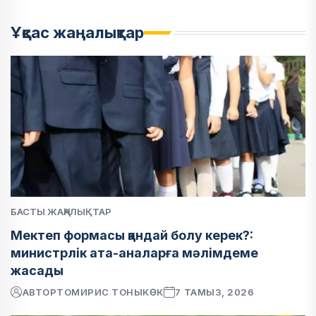
Ұқсас жаңалықтар
БАСТЫ ЖАҢАЛЫҚТАР
Мектеп формасы қандай болу керек?:
министрлік ата-аналарға мәлімдеме
жасады
АВТОР
ТОМИРИС ТОНЫКӨК
7 ТАМЫЗ, 2026