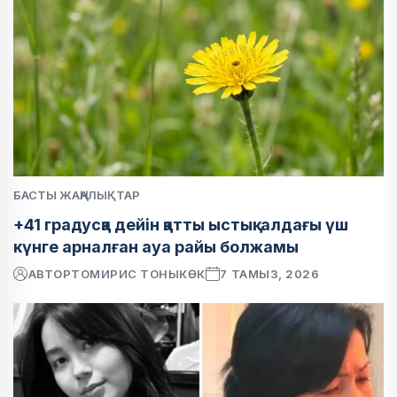
БАСТЫ ЖАҢАЛЫҚТАР
+41 градусқа дейін қатты ыстық: алдағы үш
күнге арналған ауа райы болжамы
АВТОР
ТОМИРИС ТОНЫКӨК
7 ТАМЫЗ, 2026