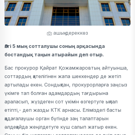
ашық дереккөз
Әлгі 5 мың сотталушы соның арқасында
бостандық таңын атырайын деп отыр.
Бас прокурор Қайрат Қожамжаровтың айтуынша,
соттардың қателігінен жапа шеккендер де жетіп
артылады екен. Сондықтан, прокурорларға заңсыз
үкімге тап болған адамдардың тағдырына
араласып, жүздеген сот үкімін өзгертуге ықпал
етіпті,- деп жазды КТК арнасы. Еліміздегі басты
қадағалаушы орган бүгінде заң талаптарын
әлдеқайда жеңілдетуге күш салып жатыр екен.