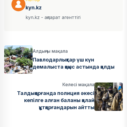
kyn.kz
kyn.kz - ақпарат агенттігі
Алдыңғы мақала
Павлодарлықтар үш күн
демалыста қоқыс астында қалды
Келесі мақала
Талдықорғанда полиция әкесі
кепілге алған баланы қалай
құтқарғандарын айтты