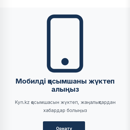
Мобилді қосымшаны жүктеп
алыңыз
Kyn.kz қосымшасын жүктеп, жаңалықтардан
хабардар болыңыз
Орнату