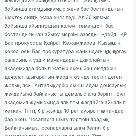
жылға дейін абақтыда отырған. "260 қылмыс
бойынша қоғамдық жұмыс және бас бостандығын
шектеу сияқты жаза енгізіледі. Ал 36 қылмыс
бойынша айыппұлдың көлемі төмендеп, бас
бостандығынан айыру мерзімі азаяды.",-дейді ҚР
Бас прокуроры Қайрат Қожамжаров. Қызықтың
көкесі осы Бас прокуратура жанындағы құқық қорғау
саласының үздік мамандарын даярлайтын
академияда болып жатыр екен. Заң өкілдерін
даярлап шығаратын жердің өзінде тәртіп деген
жоқтың қасы. Айталық, әрбір екінші адам денсаулық
жағдайына байланысты демалыс ала беріпті. Бұл
академия жұмысында қалыпты жағдайға айналып
кеткен. Тіпті, бір жылда 10 рет ауырып қалғандар
бар екен. "Іссапарға шығу тәртібін қарадық.
Байқағанымыз, іссапарларға ылғи белгілі бір