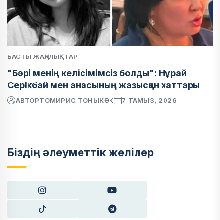
БАСТЫ ЖАҢАЛЫҚТАР
"Бәрі менің келісімімсіз болды": Нұрай
Серікбай мен анасының жазысқан хаттары
АВТОР
ТОМИРИС ТОНЫКӨК
7 ТАМЫЗ, 2026
Біздің әлеуметтік желілер