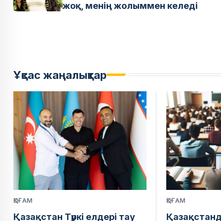
жоқ, менің жолыммен келеді
Ұқсас жаңалықтар
ҚОҒАМ
ҚОҒАМ
Қазақстан Түркі елдері тау
Қазақстан