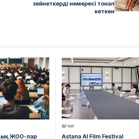
зейнеткерді немересі тонап
кеткен
ҚОҒАМ
дық ЖОО-лар
Astana AI Film Festival