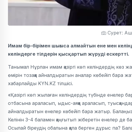
Сурет: Аш
Имам бір-бірімен шығыса алмайтын ене мен келін
келіндерге тілдерін қысқартып жүруді ескертті.
Танымал Нұрлан имам қазіргі көп келіндердің көз ж
өмірін тозаққа айналдыратын аналар көбейіп бара жа
хабарлайды KYN.KZ тілшісі.
«Қазіргі көп жылаған келіндердің түбінде енелер ба
отбасына араласып, ыдыс-аяққа араласып, туысқандар
айналдыратын енелер көбейіп бара жатыр. Балаңызд
Келінін 3-4 баламен қаңғытып жіберетін енелер де ба
Осылай біреудің обалына қала берген дұрыс па? Бала