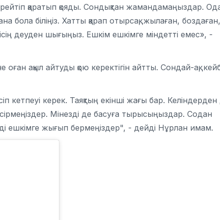
мірейтіп қаратып қояды. Сондықтан жамандамаңыздар. Од
ана бола біліңіз. Хатты қарап отырсақ, жылаған, боздаған
тісің деуден шығыңыз. Ешкім ешкімге міндетті емес», -
 оған ақыл айтуды қою керектігін айтты. Сондай-ақ, кейб
сіп кетпеуі керек. Таяқтың екінші жағы бар. Келіндерден
 өсірмеңіздер. Мінезді де басуға тырысыңыздар. Содан
ізді ешкімге жығып бермеңіздер", - дейді Нұрлан имам.