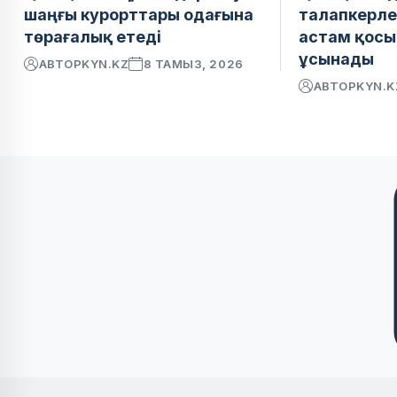
шаңғы курорттары одағына
талапкерле
төрағалық етеді
астам қосы
ұсынады
АВТОР
KYN.KZ
8 ТАМЫЗ, 2026
АВТОР
KYN.K