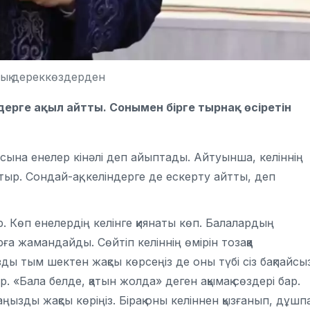
ық дереккөздерден
дерге ақыл айтты. Сонымен бірге тырнақ өсіретін
асына енелер кінәлі деп айыптады. Айтуынша, келіннің
тыр. Сондай-ақ, келіндерге де ескерту айтты, деп
р. Көп енелердің келінге қиянаты көп. Балалардың
ға жамандайды. Сөйтіп келіннің өмірін тозаққа
ы тым шектен жақсы көрсеңіз де оны түбі сіз бақпайсыз
р. «Бала белде, қатын жолда» деген ақымақ сөздері бар.
ңызды жақсы көріңіз. Бірақ оны келіннен қызғанып, дұшп