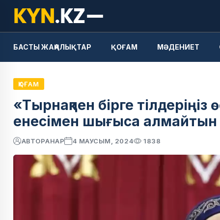
БАСТЫ ЖАҢАЛЫҚТАР
ҚОҒАМ
МӘДЕНИЕТ
ҚОҒАМ
«Тырнақпен бірге тілдеріңіз 
енесімен шығыса алмайтын к
АВТОР
АНАР
4 МАУСЫМ, 2024
1838