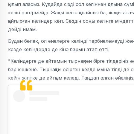
қылып аласыз. Құдайда сізді сол келіннен қолына сү
келін өзгермейді. Жақсы келін қалайсыз ба, жақсы ата-
қайғырған келіндер көп. Сөздің соңы келінге міндет
дейді имам.
Бұдан бөлек, ол енелерге келінді тәрбиелемеуді және
кезде келіндерде де кінә барын атап өтті.
"Келіндерге де айтамын тырнақпен бірге тілдеріңіз ө
бар кішкене. Тырнақты өсірген кезде мына тілді де
кейін жігітке де айтқым келеді. Таңдап алған әйелің