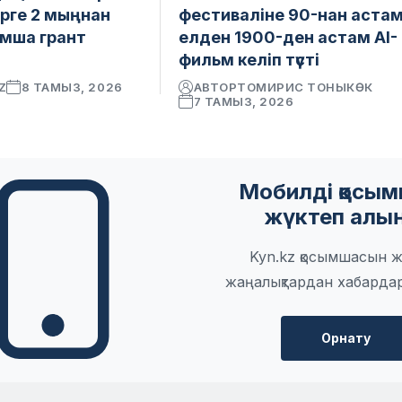
рге 2 мыңнан
фестиваліне 90-нан аста
мша грант
елден 1900-ден астам AI-
фильм келіп түсті
Z
8 ТАМЫЗ, 2026
АВТОР
ТОМИРИС ТОНЫКӨК
7 ТАМЫЗ, 2026
Мобилді қосы
жүктеп алы
Kyn.kz қосымшасын ж
жаңалықтардан хабарда
Орнату