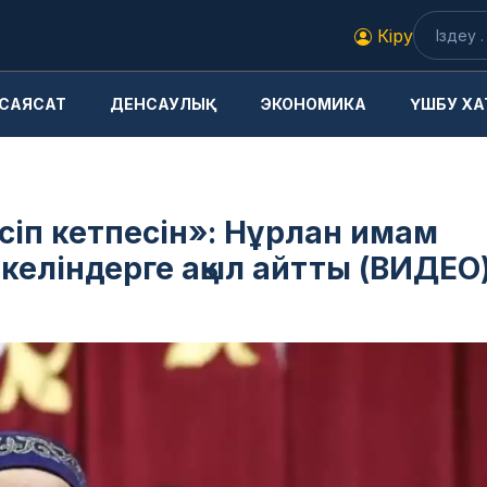
Кіру
САЯСАТ
ДЕНСАУЛЫҚ
ЭКОНОМИКА
ҮШБУ ХА
өсіп кетпесін»: Нұрлан имам
еліндерге ақыл айтты (ВИДЕО