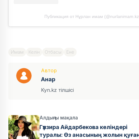
Публикация от Нұрлан имам (@nurlanimam.kz
Имам
Келін
Отбасы
Ене
Автор
Анар
Kyn.kz тілшісі
Алдыңғы мақала
Гүлзира Айдарбекова келіндері
туралы: Өз анасының жолын қуға