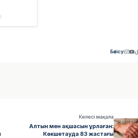
)
Бөлісу:
Келесі мақала
Алтын мен ақшасын ұрлаған:
н
Көкшетауда 83 жастағы