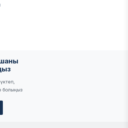
м
мшаны
ңыз
үктеп,
р болыңыз