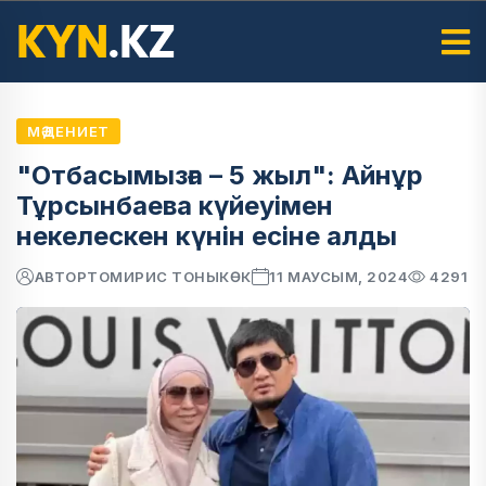
МӘДЕНИЕТ
"Отбасымызға – 5 жыл": Айнұр
Тұрсынбаева күйеуімен
некелескен күнін есіне алды
АВТОР
ТОМИРИС ТОНЫКӨК
11 МАУСЫМ, 2024
4291