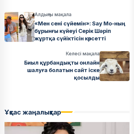
Алдыңғы мақала
«Мен сені сүйемін»: Say Mo-ның
бұрынғы күйеуі Серік Шәріп
жұртқа сүйіктісін көрсетті
Келесі мақала
Биыл құрбандықты онлайн
шалуға болатын сайт іске
қосылды
Ұқсас жаңалықтар