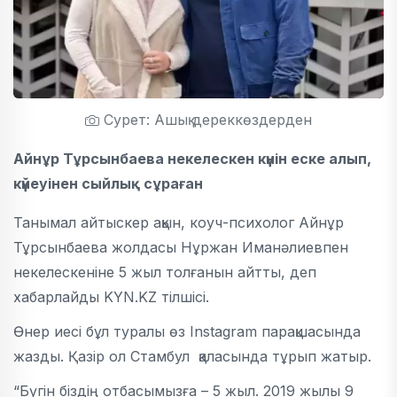
Сурет: Ашық дереккөздерден
Айнұр Тұрсынбаева некелескен күнін еске алып,
күйеуінен сыйлық сұраған
Танымал айтыскер ақын, коуч-психолог Айнұр
Тұрсынбаева жолдасы Нұржан Иманәлиевпен
некелескеніне 5 жыл толғанын айтты, деп
хабарлайды KYN.KZ тілшісі.
Өнер иесі бұл туралы өз Instagram парақшасында
жазды. Қазір ол Стамбул қаласында тұрып жатыр.
“Бүгін біздің отбасымызға – 5 жыл. 2019 жылы 9