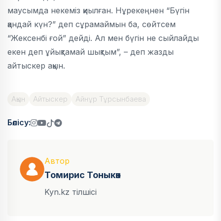
маусымда некеміз қиылған. Нұрекеңнен “Бүгін
қандай күн?” деп сұрамаймын ба, сөйтсем
“Жексенбі ғой” дейді. Ал мен бүгін не сыйлайды
екен деп ұйықтамай шықтым”, – деп жазды
айтыскер ақын.
Ақын
Айтыскер
Айнұр Тұрсынбаева
Бөлісу:
Автор
Томирис Тоныкөк
Kyn.kz тілшісі