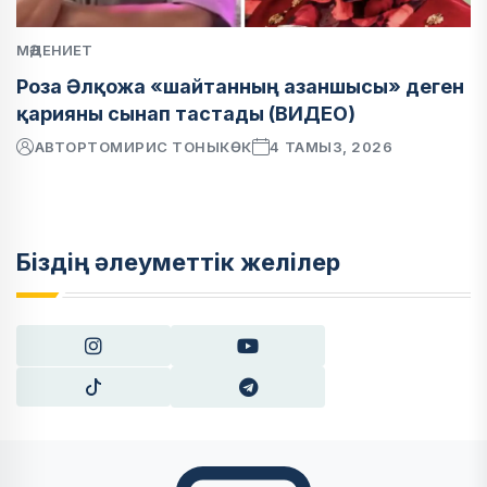
МӘДЕНИЕТ
Роза Әлқожа «шайтанның азаншысы» деген
қарияны сынап тастады (ВИДЕО)
АВТОР
ТОМИРИС ТОНЫКӨК
4 ТАМЫЗ, 2026
Біздің әлеуметтік желілер