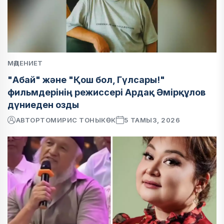
МӘДЕНИЕТ
"Абай" және "Қош бол, Гүлсары!"
фильмдерінің режиссері Ардақ Әмірқұлов
дүниеден озды
АВТОР
ТОМИРИС ТОНЫКӨК
5 ТАМЫЗ, 2026