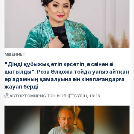
МӘДЕНИЕТ
"Дінді құбыжық етіп көрсетіп, өз сөзінен өзі
шатылды": Роза Әлқожа тойда уағыз айтқан
ер адамның қамалуына өзін кінәлағандарға
жауап берді
АВТОР
ТОМИРИС ТОНЫКӨК
БҮГІН, 16:16