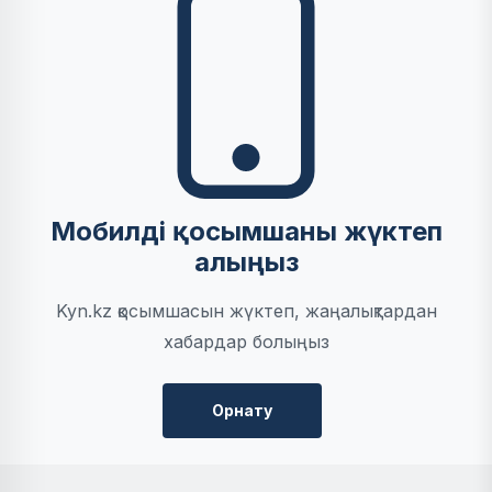
Мобилді қосымшаны жүктеп
алыңыз
Kyn.kz қосымшасын жүктеп, жаңалықтардан
хабардар болыңыз
Орнату