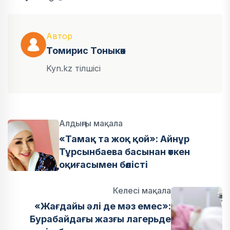
Автор
Томирис Тоныкөк
Kyn.kz тілшісі
Алдыңғы мақала
«Тамақ та жоқ қой»: Айнұр
Тұрсынбаева басынан өткен
оқиғасымен бөлісті
Келесі мақала
«Жағдайы әлі де мәз емес»:
Бурабайдағы жазғы лагерьде