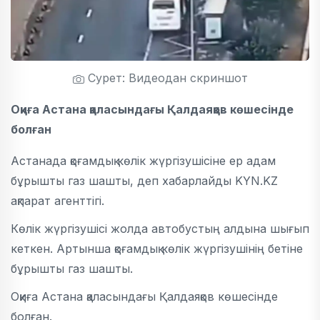
Сурет: Видеодан скриншот
Оқиға Астана қаласындағы Қалдаяқов көшесінде
болған
Астанада қоғамдық көлік жүргізушісіне ер адам
бұрышты газ шашты, деп хабарлайды KYN.KZ
ақпарат агенттігі.
Көлік жүргізушісі жолда автобустың алдына шығып
кеткен. Артынша қоғамдық көлік жүргізушінің бетіне
бұрышты газ шашты.
Оқиға Астана қаласындағы Қалдаяқов көшесінде
болған.