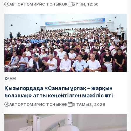
АВТОР
ТОМИРИС ТОНЫКӨК
БҮГІН, 12:50
ҚОҒАМ
Қызылордада «Саналы ұрпақ – жарқын
болашақ» атты кеңейтілген мәжіліс өтті
АВТОР
ТОМИРИС ТОНЫКӨК
5 ТАМЫЗ, 2026