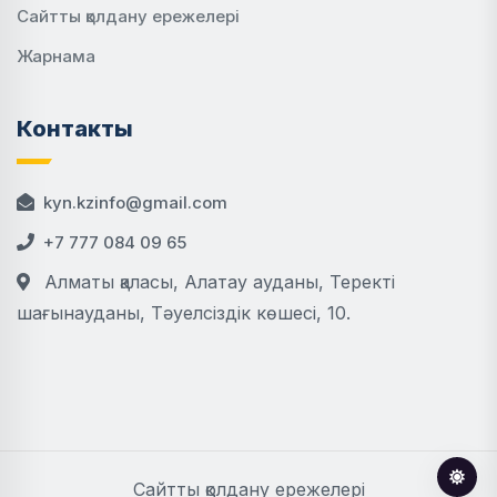
Сайтты қолдану ережелері
Жарнама
Контакты
kyn.kzinfo@gmail.com
+7 777 084 09 65
Алматы қаласы, Алатау ауданы, Теректі
шағынауданы, Тәуелсіздік көшесі, 10.
Сайтты қолдану ережелері