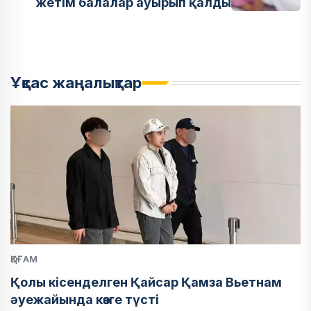
жетім балалар ауырып қалды
Ұқсас жаңалықтар
ҚОҒАМ
Қолы кісенделген Қайсар Қамза Вьетнам
әуежайында көзге түсті