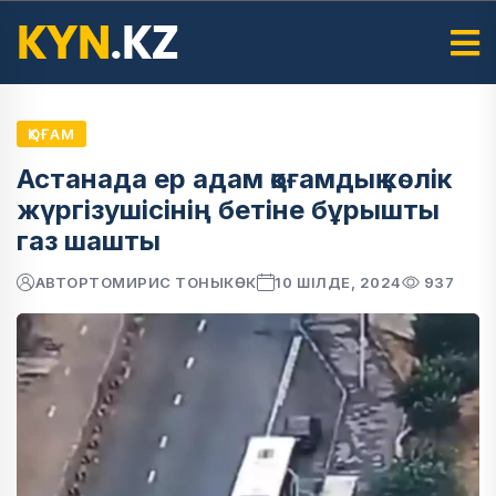
ҚОҒАМ
Астанада ер адам қоғамдық көлік
жүргізушісінің бетіне бұрышты
газ шашты
АВТОР
ТОМИРИС ТОНЫКӨК
10 ШІЛДЕ, 2024
937