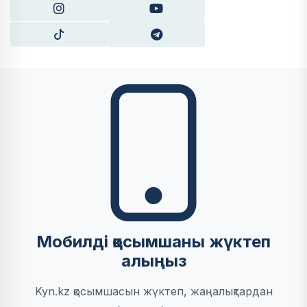
Мобилді қосымшаны жүктеп
алыңыз
Kyn.kz қосымшасын жүктеп, жаңалықтардан