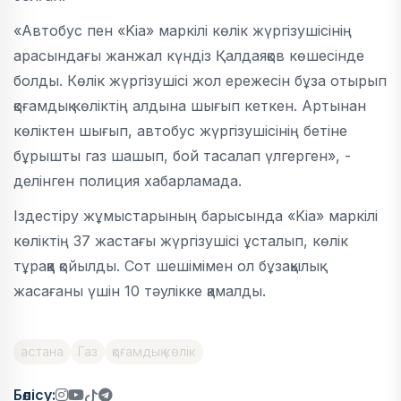
«Автобус пен «Kia» маркілі көлік жүргізушісінің
арасындағы жанжал күндіз Қалдаяқов көшесінде
болды. Көлік жүргізушісі жол ережесін бұза отырып
қоғамдық көліктің алдына шығып кеткен. Артынан
көліктен шығып, автобус жүргізушісінің бетіне
бұрышты газ шашып, бой тасалап үлгерген», -
делінген полиция хабарламада.
Іздестіру жұмыстарының барысында «Kia» маркілі
көліктің 37 жастағы жүргізушісі ұсталып, көлік
тұраққа қойылды. Сот шешімімен ол бұзақылық
жасағаны үшін 10 тәулікке қамалды.
астана
Газ
қоғамдық көлік
Бөлісу: