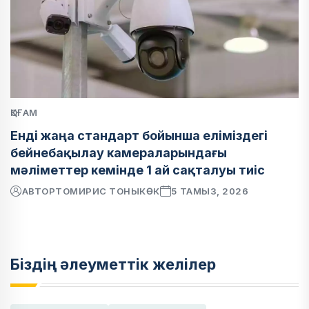
ҚОҒАМ
Енді жаңа стандарт бойынша еліміздегі
бейнебақылау камераларындағы
мәліметтер кемінде 1 ай сақталуы тиіс
АВТОР
ТОМИРИС ТОНЫКӨК
5 ТАМЫЗ, 2026
Біздің әлеуметтік желілер