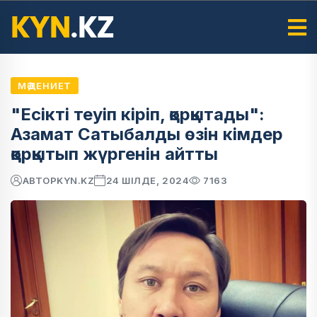
МӘДЕНИЕТ
"Есікті теуіп кіріп, қорқытады":
Азамат Сатыбалды өзін кімдер
қорқытып жүргенін айтты
АВТОР
KYN.KZ
24 ШІЛДЕ, 2024
7163