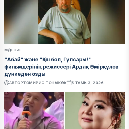
МӘДЕНИЕТ
"Абай" және "Қош бол, Гүлсары!"
фильмдерінің режиссері Ардақ Әмірқұлов
дүниеден озды
АВТОР
ТОМИРИС ТОНЫКӨК
5 ТАМЫЗ, 2026