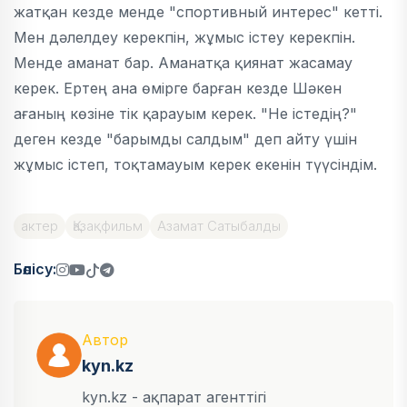
жатқан кезде менде "спортивный интерес" кетті.
Мен дәлелдеу керекпін, жұмыс істеу керекпін.
Менде аманат бар. Аманатқа қиянат жасамау
керек. Ертең ана өмірге барған кезде Шәкен
ағаның көзіне тік қарауым керек. "Не істедің?"
деген кезде "барымды салдым" деп айту үшін
жұмыс істеп, тоқтамауым керек екенін түүсіндім.
актер
Қазақфильм
Азамат Сатыбалды
Бөлісу:
Автор
kyn.kz
kyn.kz - ақпарат агенттігі