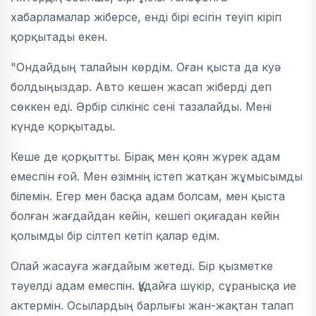
хабарламалар жіберсе, енді бірі есігін теуіп кіріп
қорқытады екен.
"Ондайдың талайын көрдім. Оған қыста да куә
болдыңыздар. Авто кешен жасап жіберді деп
сөккен еді. Әрбір сілкініс сені тазалайды. Мені
күнде қорқытады.
Кеше де қорқытты. Бірақ мен қоян жүрек адам
емеспін ғой. Мен өзімнің істеп жатқан жұмысымды
білемін. Егер мен басқа адам болсам, мен қыста
болған жағдайдан кейін, кешегі оқиғадан кейін
қолымды бір сілтеп кетіп қалар едім.
Олай жасауға жағдайым жетеді. Бір қызметке
тәуелді адам емеспін. Құдайға шүкір, сұранысқа ие
актермін. Осылардың барлығы жан-жақтан талап