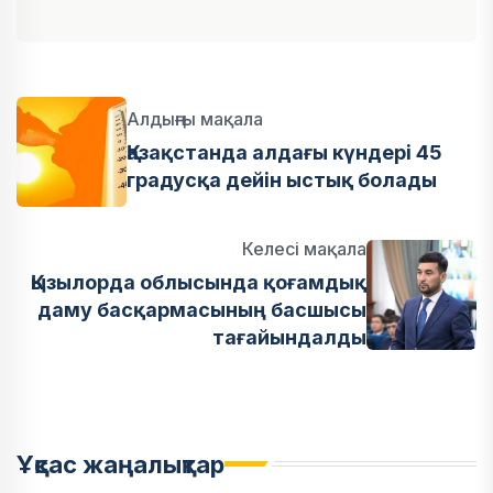
Алдыңғы мақала
Қазақстанда алдағы күндері 45
градусқа дейін ыстық болады
Келесі мақала
Қызылорда облысында қоғамдық
даму басқармасының басшысы
тағайындалды
Ұқсас жаңалықтар