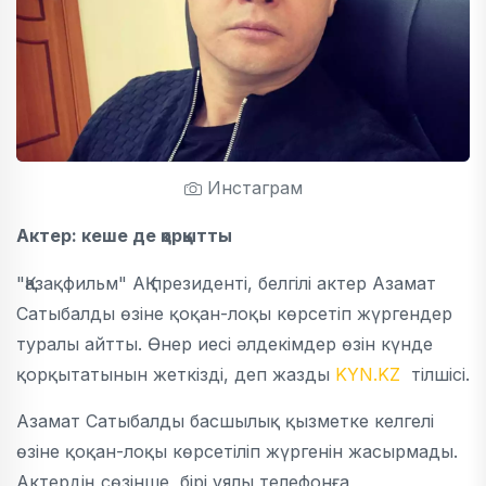
Инстаграм
Актер: кеше де қорқытты
"Қазақфильм" АҚ президенті, белгілі актер Азамат
Сатыбалды өзіне қоқан-лоқы көрсетіп жүргендер
туралы айтты. Өнер иесі әлдекімдер өзін күнде
қорқытатынын жеткізді, деп жазды
KYN.KZ
тілшісі.
Азамат Сатыбалды басшылық қызметке келгелі
өзіне қоқан-лоқы көрсетіліп жүргенін жасырмады.
Актердің сөзінше, бірі ұялы телефонға