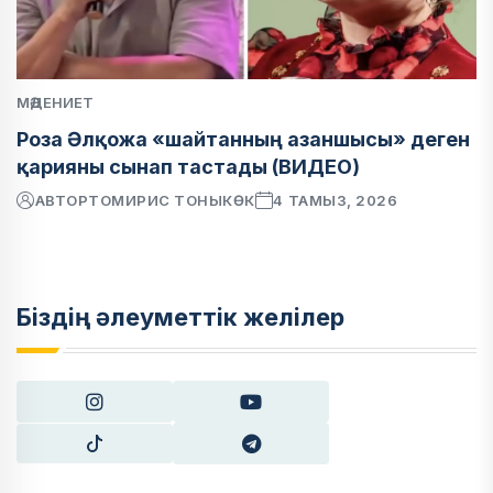
МӘДЕНИЕТ
Роза Әлқожа «шайтанның азаншысы» деген
қарияны сынап тастады (ВИДЕО)
АВТОР
ТОМИРИС ТОНЫКӨК
4 ТАМЫЗ, 2026
Біздің әлеуметтік желілер