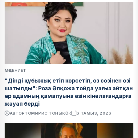
МӘДЕНИЕТ
"Дінді құбыжық етіп көрсетіп, өз сөзінен өзі
шатылды": Роза Әлқожа тойда уағыз айтқан
ер адамның қамалуына өзін кінәлағандарға
жауап берді
АВТОР
ТОМИРИС ТОНЫКӨК
6 ТАМЫЗ, 2026