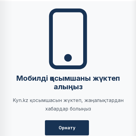
Мобилді қосымшаны жүктеп
алыңыз
Kyn.kz қосымшасын жүктеп, жаңалықтардан
хабардар болыңыз
Орнату