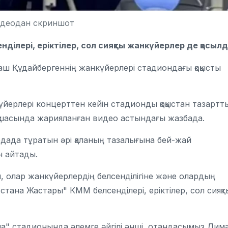
идеодан скриншот
ілері, еріктілер, сол сияқты жанкүйерлер де қосыл
маш Құдайбергеннің жанкүйерлері стадиондағы қоқысты
йерлері концерттен кейін стадионды қоқыстан тазартты
арақшасында жарияланған видео астындағы жазбада.
дада тұратын әрі қаланың тазалығына бей-жай
ын айтады.
, олар жанкүйерлердің белсенділігіне және олардың
стана Жастары" КММ белсенділері, еріктілер, сол сияқт
ена" стадионында әлемге әйгілі әнші, отандасымыз Дим