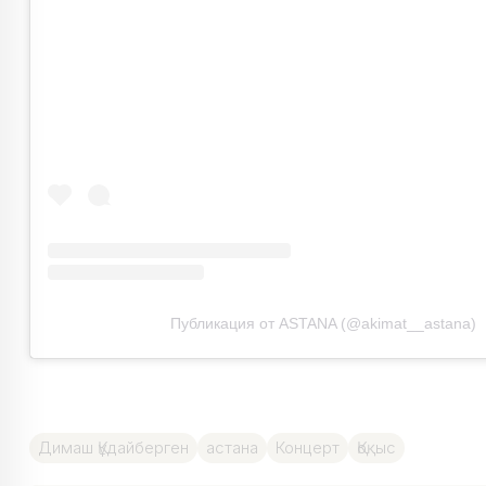
Публикация от ASTANA (@akimat__astana)
Димаш Құдайберген
астана
Концерт
Қоқыс