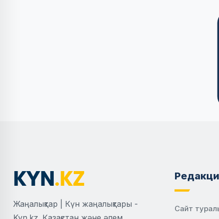
Редакци
Жаңалықтар | Күн жаңалықтары -
Сайт турал
Kyn.kz. Қазақстан және әлем