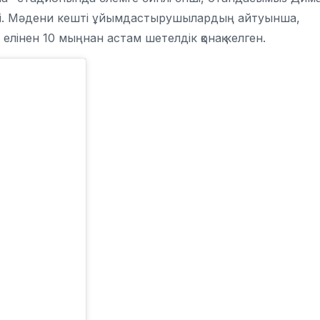
ті. Мәдени кешті ұйымдастырушылардың айтуынша,
лінен 10 мыңнан астам шетелдік қонақ келген.