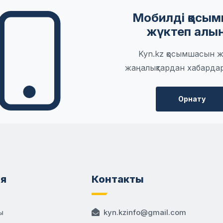
Мобилді қосы
жүктеп алы
Kyn.kz қосымшасын ж
жаңалықтардан хабарда
Орнату
я
Контакты
ы
kyn.kzinfo@gmail.com