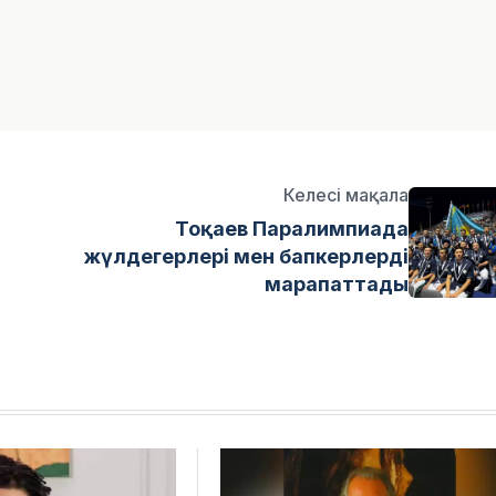
Келесі мақала
Тоқаев Паралимпиада
жүлдегерлері мен бапкерлерді
марапаттады