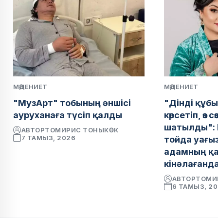
МӘДЕНИЕТ
МӘДЕНИЕТ
"МузАрт" тобының әншісі
"Дінді құб
ауруханаға түсіп қалды
көрсетіп, өз сө
шатылды": 
АВТОР
ТОМИРИС ТОНЫКӨК
7 ТАМЫЗ, 2026
тойда уағыз
адамның қа
кінәлағанда
АВТОР
ТОМИ
6 ТАМЫЗ, 2