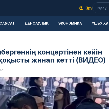
Кіру
САЯСАТ
ДЕНСАУЛЫҚ
ЭКОНОМИКА
ҮШБУ ХА
бергеннің концертінен кейін
қоқысты жинап кетті (ВИДЕО)
07