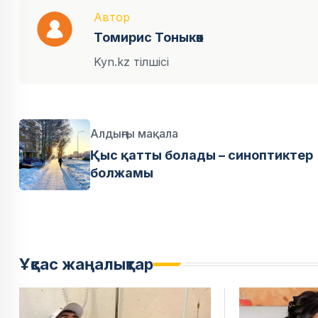
Автор
Томирис Тоныкөк
Kyn.kz тілшісі
Алдыңғы мақала
Қыс қатты болады – синоптиктер
болжамы
Ұқсас жаңалықтар