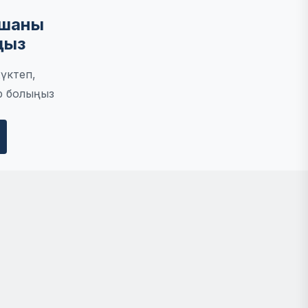
мшаны
ңыз
үктеп,
р болыңыз