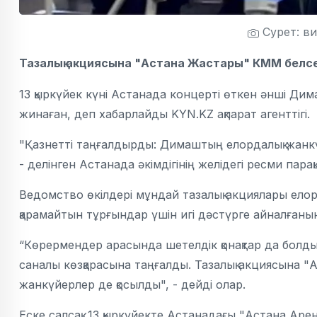
Сурет: в
Тазалық акциясына "Астана Жастары" КММ белсенд
13 қыркүйек күні Астанада концерті өткен әнші Ди
жинаған, деп хабарлайды KYN.KZ ақпарат агенттігі.
"Қазнетті таңғалдырды: Димаштың елордалық жанкү
- делінген Астанада әкімдігінің желідегі ресми п
Ведомство өкілдері мұндай тазалық акциялары елор
қарамайтын тұрғындар үшін игі дәстүрге айналған
“Көрермендер арасында шетелдік қонақтар да болды
саналы көзқарасына таңғалды. Тазалық акциясына "А
жанкүйерлер де қосылды", - дейді олар.
Еске салсақ, 13 қыркүйекте Астанадағы "Астана Ар