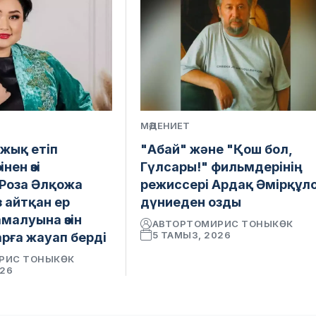
МӘДЕНИЕТ
ыжық етіп
"Абай" және "Қош бол,
зінен өзі
Гүлсары!" фильмдерінің
Роза Әлқожа
режиссері Ардақ Әмірқұл
 айтқан ер
дүниеден озды
малуына өзін
АВТОР
ТОМИРИС ТОНЫКӨК
5 ТАМЫЗ, 2026
рға жауап берді
РИС ТОНЫКӨК
026