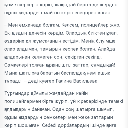
қызметкерлерін көріп, жақындай бергенде жерден
оқушы қыздардың мәйітін көріп есеңгіреп қалған.
– Мен емханада болғам. Келсем, полицейлер жүр.
Екі қыздың денесін көрдім. Олардың биіктен құлап,
өздеріне қол жұмсағанын естідім. Менің білуімше,
олар алдымен, тамырын кеспек болған. Алайда
қолдарынан келмеген соң, секірген секілді.
Сөмкелері толған қорқынышты заттар, сұмдық-ай!
Мына шатырға баратын баспалдақ үнемі ашық
тұрады, – деді куәгер Галина Васильева.
Тұрғындар қайғылы жағдайдан кейін
полицейлермен бірге жүріп, үй кіреберісінде темекі
қалдықтарын байқаған. Одан соң шатырға шығып,
оқушы қыздардың сөмкелері мен жеке заттарын
көріп шошыған. Себебі дорбалардың ішінде қанға