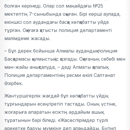
болған көрінеді. Олар сол маңайдағы №25
мектептің 7-сыныбында оқыған. Бірі көрші аулада,
екіншісі сол аудандағы басқа көпқабатты үйде
тұрған. Оқиғаға қатысты полиция департаменті
мәлімдеме жасады.
– Бұл дерек бойынша Алмалы аудандық полиция
Басқармасы қылмыстық іс қозғады. Оқиғаның себебі мен
мән-жайы анықталуда, – деді Алматы қалалық
Полиция департаментінің ресми өкілі Салтанат
Әзірбек.
Жантүршігерлік жағдай бұл көпқабатты үйдің
тұрғындарын есеңгіретіп тастады. Оның үстіне,
жоғарыға апаратын есіктің әрдайым ашық
тұратынын бәрі біледі. «Жасөспірімдер түрлі
әрекетке баруы мүмкін» деп алаңдайды. Бүгінгі