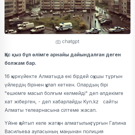
chatgpt
Қос қыз бұл өлімге арнайы дайындалған деген
болжам бар.
16 қыркүйекте Алматыда екі бірдей оқушы тұрғын
үйлердің бірінен құлап кеткен. Олардың бірі
"ешкімге масыл болғым келмейді" деп әлдекімге
хат жіберген, - деп хабарлайды Kyn.kz сайты
Алматы телеарнасына сілтеме жасап.
Үйіне қайтып келе жатқан алматылық тұрғын Галина
Васильева ауласының маңынан полиция