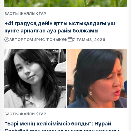
БАСТЫ ЖАҢАЛЫҚТАР
+41 градусқа дейін қатты ыстық: алдағы үш
күнге арналған ауа райы болжамы
АВТОР
ТОМИРИС ТОНЫКӨК
7 ТАМЫЗ, 2026
БАСТЫ ЖАҢАЛЫҚТАР
"Бәрі менің келісімімсіз болды": Нұрай
Серікбай мен анасының жазысқан хаттары