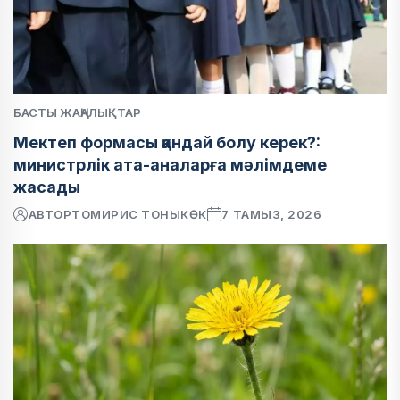
БАСТЫ ЖАҢАЛЫҚТАР
Мектеп формасы қандай болу керек?:
министрлік ата-аналарға мәлімдеме
жасады
АВТОР
ТОМИРИС ТОНЫКӨК
7 ТАМЫЗ, 2026