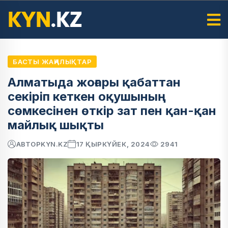
БАСТЫ ЖАҢАЛЫҚТАР
Алматыда жоғары қабаттан
секіріп кеткен оқушының
сөмкесінен өткір зат пен қан-қан
майлық шықты
АВТОР
KYN.KZ
17 ҚЫРКҮЙЕК, 2024
2941