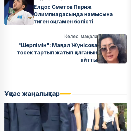
Елдос Сметов Париж
Олимпиадасында намысына
тиген оқиғамен бөлісті
Келесі мақала
"Шерлімін": Мақпал Жүнісова
төсек тартып жатып қалғанын
айтты
Ұқсас жаңалықтар