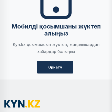
Мобилді қосымшаны жүктеп
алыңыз
Kyn.kz қосымшасын жүктеп, жаңалықтардан
хабардар болыңыз
Орнату