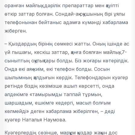
оранған майлық, дәрілік препараттар мен қауіпті
өткір заттар болған. Сондай-ақ оқушының бірі ұялы
телефонынан бейтаныс адамға күмәнді хабарлама
жіберген.
– Қыздардың бірінің сөмкесі жатты. Оның ішінде ас
үй пышағы, кескіш заттар, қанға боялған майлық, 7-
сыныптың оқулықтары болды. Біз жоғары көтерілдік.
Онда екі аяқ киім, екі телефон болды. Сосын
шылымның қалдығын көрдік. Телефондарын куәгер
ретінде біздің көзімізше ашып көрсетті, онда
әлдекімге «тамырымды таппай тұрмын,
шаршадым, ешкімге кедергі, масыл болғым
келмейді» деген хабарлама жіберілген, – деді
куәгер Наталья Наумова.
Куәгерлердің сөзінше, марқұм қыздар жақын дос