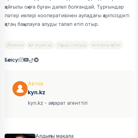
қайғылы оқиға бұған дәлел болғандай. Тұрғындар
пәтер иелері кооперативінен ауладағы қауіпсіздікті
қатаң бақылауға алуды талап етіп отыр.
Алматы
қол жұмсау
Оқушы секірді
жоғарғы қабат
Бөлісу:
Автор
kyn.kz
kyn.kz - ақпарат агенттігі
Алдыңғы мақала