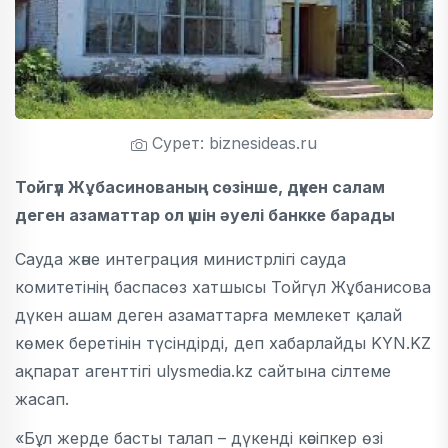
Сурет: biznesideas.ru
Тойгүл Жұбасинованың сөзінше, дүкен салам
деген азаматтар ол үшін әуелі банкке барады
Сауда және интеграция министрлігі сауда
комитетінің баспасөз хатшысы Тойгүл Жұбанисова
дүкен ашам деген азаматтарға мемлекет қалай
көмек беретінін түсіндірді, деп хабарлайды KYN.KZ
ақпарат агенттігі ulysmedia.kz сайтына сілтеме
жасап.
«Бұл жерде басты талап – дүкенді кәсіпкер өзі