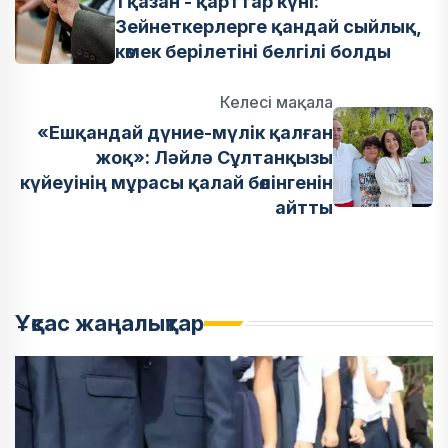
1 қазан - қарттар күні:
Зейнеткерлерге қандай сыйлық,
көмек берілетіні белгілі болды
Келесі мақала
«Ешқандай дүние-мүлік қалған
жоқ»: Ләйлә Сұлтанқызы
күйеуінің мұрасы қалай бөлінгенін
айтты
Ұқсас жаңалықтар