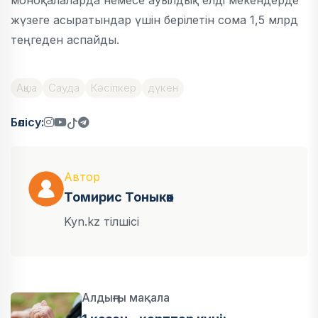
моноқалаларда немесе ауылдық елді мекендерде
жүзеге асыратындар үшін берілетін сома 1,5 млрд
теңгеден аспайды.
Ақша
Сауда
Кәсіпкер
дүкен
Бөлісу:
Автор
Томирис Тоныкөк
Kyn.kz тілшісі
Алдыңғы мақала