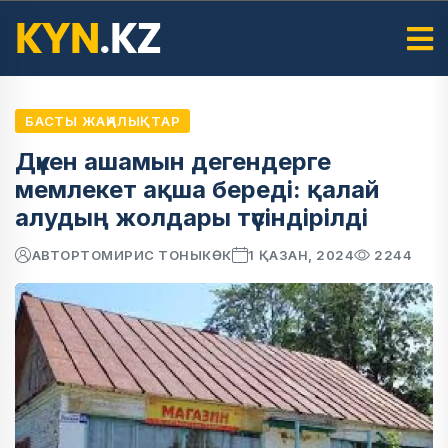
БАСТЫ ЖАҢАЛЫҚТАР
Дүкен ашамын дегендерге
мемлекет ақша береді: қалай
алудың жолдары түсіндірілді
АВТОР
ТОМИРИС ТОНЫКӨК
1 ҚАЗАН, 2024
2244