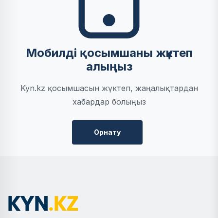
Мобилді қосымшаны жүктеп
алыңыз
Kyn.kz қосымшасын жүктеп, жаңалықтардан
хабардар болыңыз
Орнату