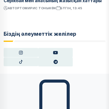
Серікбай мен анасының жазысқан хаттары
АВТОР
ТОМИРИС ТОНЫКӨК
БҮГІН, 13:45
Біздің әлеуметтік желілер