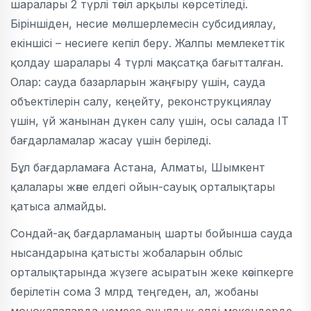
шаралары 2 түрлі тәсіл арқылы көрсетіледі.
Біріншіден, несие мөлшерлемесін субсидиялау,
екіншісі – несиеге кепіл беру. Жалпы мемлекеттік
қолдау шаралары 4 түрлі мақсатқа бағытталған.
Олар: сауда базарларын жаңғыру үшін, сауда
объектілерін салу, кеңейту, реконструкциялау
үшін, үй жанынан дүкен салу үшін, осы салада IT
бағдарламалар жасау үшін беріледі.
Бұл бағдарламаға Астана, Алматы, Шымкент
қалалары және елдегі ойын-сауық орталықтары
қатыса алмайды.
Сондай-ақ бағдарламаның шарты бойынша сауда
нысандарына қатысты жобаларын облыс
орталықтарында жүзеге асыратын жеке кәсіпкерге
берілетін сома 3 млрд теңгеден, ал, жобаны