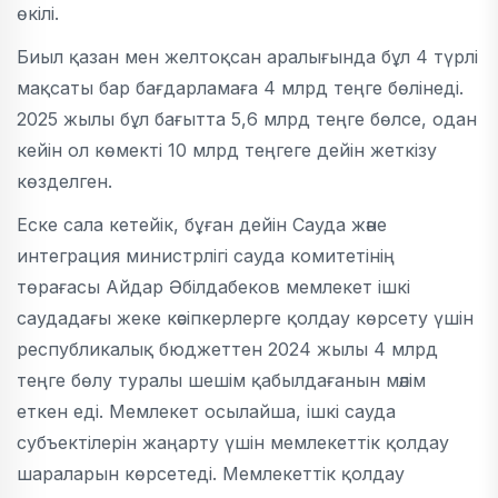
өкілі.
Биыл қазан мен желтоқсан аралығында бұл 4 түрлі
мақсаты бар бағдарламаға 4 млрд теңге бөлінеді.
2025 жылы бұл бағытта 5,6 млрд теңге бөлсе, одан
кейін ол көмекті 10 млрд теңгеге дейін жеткізу
көзделген.
Еске сала кетейік, бұған дейін Сауда және
интеграция министрлігі сауда комитетінің
төрағасы Айдар Әбілдабеков мемлекет ішкі
саудадағы жеке кәсіпкерлерге қолдау көрсету үшін
республикалық бюджеттен 2024 жылы 4 млрд
теңге бөлу туралы шешім қабылдағанын мәлім
еткен еді. Мемлекет осылайша, ішкі сауда
субъектілерін жаңарту үшін мемлекеттік қолдау
шараларын көрсетеді. Мемлекеттік қолдау