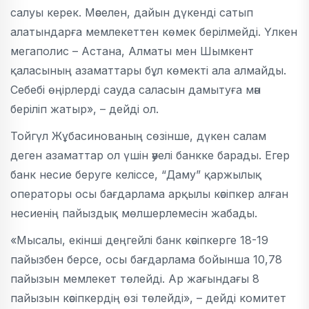
салуы керек. Мәселен, дайын дүкенді сатып
алатындарға мемлекеттен көмек берілмейді. Үлкен
мегаполис – Астана, Алматы мен Шымкент
қаласының азаматтары бұл көмекті ала алмайды.
Себебі өңірлерді сауда саласын дамытуға мән
беріліп жатыр», – дейді ол.
Тойгүл Жұбасинованың сөзінше, дүкен салам
деген азаматтар ол үшін әуелі банкке барады. Егер
банк несие беруге келіссе, “Даму” қаржылық
операторы осы бағдарлама арқылы кәсіпкер алған
несиенің пайыздық мөлшерлемесін жабады.
«Мысалы, екінші деңгейлі банк кәсіпкерге 18-19
пайызбен берсе, осы бағдарлама бойынша 10,78
пайызын мемлекет төлейді. Ар жағындағы 8
пайызын кәсіпкердің өзі төлейді», – дейді комитет