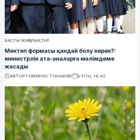
БАСТЫ ЖАҢАЛЫҚТАР
Мектеп формасы қандай болу керек?:
министрлік ата-аналарға мәлімдеме
жасады
АВТОР
ТОМИРИС ТОНЫКӨК
БҮГІН, 16:42