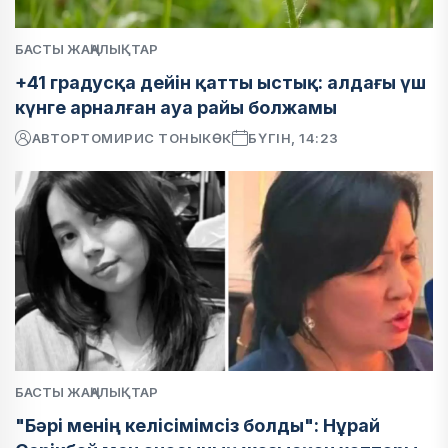
БАСТЫ ЖАҢАЛЫҚТАР
+41 градусқа дейін қатты ыстық: алдағы үш
күнге арналған ауа райы болжамы
АВТОР
ТОМИРИС ТОНЫКӨК
БҮГІН, 14:23
БАСТЫ ЖАҢАЛЫҚТАР
"Бәрі менің келісімімсіз болды": Нұрай