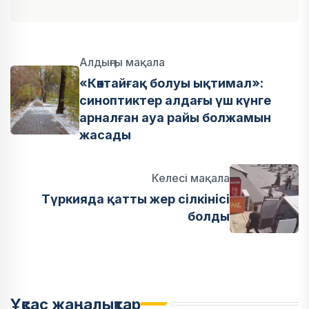
Алдыңғы мақала
«Көктайғақ болуы ықтимал»:
синоптиктер алдағы үш күнге
арналған ауа райы болжамын
жасады
Келесі мақала
Түркияда қатты жер сілкінісі
болды
Ұқсас жаңалықтар