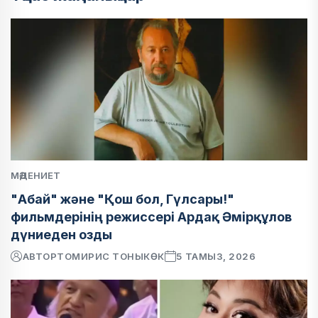
МӘДЕНИЕТ
"Абай" және "Қош бол, Гүлсары!"
фильмдерінің режиссері Ардақ Әмірқұлов
дүниеден озды
АВТОР
ТОМИРИС ТОНЫКӨК
5 ТАМЫЗ, 2026