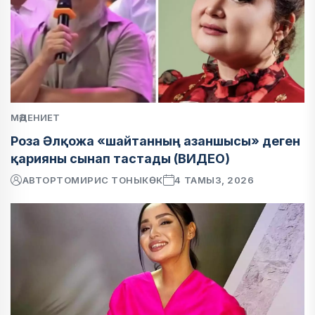
МӘДЕНИЕТ
Роза Әлқожа «шайтанның азаншысы» деген
қарияны сынап тастады (ВИДЕО)
АВТОР
ТОМИРИС ТОНЫКӨК
4 ТАМЫЗ, 2026