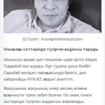
Сурет: Ашық дереккөздерден
Оның соңғы сәттерінде түсірген видеосы тарады
«Буынсыз адам» деп танылған цирк әртісі Айдос
Тоқтарбай көз жұмды. Бұл туралы досы Бейбіт
Сарыбай желідегі парақшасында бөлісті, деп
хабарлайды KYN.KZ ақпарат агенттігі.
Жазушының жазуынша, өнер иесінің өліміне
қорқынышты трюк себеп болған. Ол оның соңғы
сәттерінде түсірген видеосын жариялады.