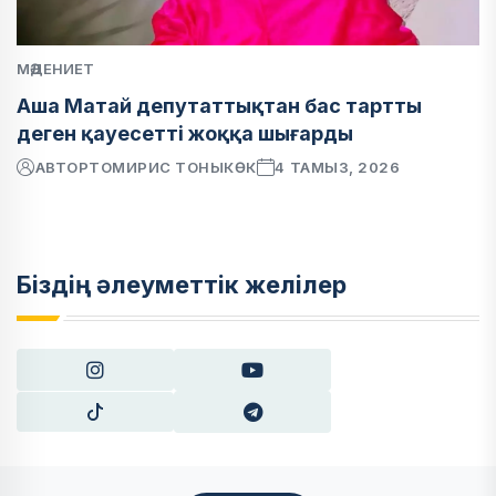
МӘДЕНИЕТ
Аша Матай депутаттықтан бас тартты
деген қауесетті жоққа шығарды
АВТОР
ТОМИРИС ТОНЫКӨК
4 ТАМЫЗ, 2026
Біздің әлеуметтік желілер