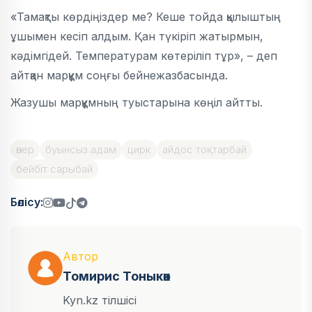
«Тамақты көрдіңіздер ме? Кеше тойда қылыштың
ұшымен кесіп алдым. Қан түкіріп жатырмын,
кәдімгідей. Температурам көтеріліп тұр», – деп
айтқан марқұм соңғы бейнежазбасында.
Жазушы марқұмның туыстарына көңіл айтты.
өнер
буынсыз адам
цирк
айдос тоқтарбай
бейбіт сарыбай
Бөлісу:
Автор
Томирис Тоныкөк
Kyn.kz тілшісі