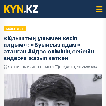
МӘДЕНИЕТ
«Қылыштың ұшымен кесіп
алдым»: «Буынсыз адам»
атанған Айдос өлімінің себебін
видеоға жазып кеткен
АВТОР
ТОМИРИС ТОНЫКӨК
16 ҚАЗАН, 2024
6340