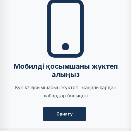
Мобилді қосымшаны жүктеп
алыңыз
Kyn.kz қосымшасын жүктеп, жаңалықтардан
хабардар болыңыз
Орнату