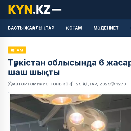
БАСТЫ ЖАҢАЛЫҚТАР
ҚОҒАМ
МӘДЕНИЕТ
ҚОҒАМ
Түркістан облысында 6 жаса
шаш шықты
АВТОР
ТОМИРИС ТОНЫКӨК
29 ҚАҢТАР, 2025
1279