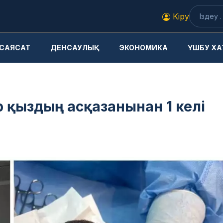
Кіру
САЯСАТ
ДЕНСАУЛЫҚ
ЭКОНОМИКА
ҮШБУ ХА
р қыздың асқазанынан 1 келі