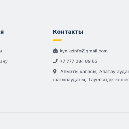
я
Контакты
ы
kyn.kzinfo@gmail.com
дану
+7 777 084 09 65
Алматы қаласы, Алатау аудан
шағынауданы, Тәуелсіздік көшесі