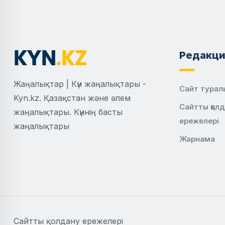
Редакци
Жаңалықтар | Күн жаңалықтары -
Сайт турал
Kyn.kz. Қазақстан және әлем
Сайтты қол
жаңалықтары. Күннің басты
ережелері
жаңалықтары
Жарнама
Сайтты қолдану ережелері