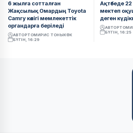
6 жылға сотталған
Ақтөбеде 22
Жақсылық Омардың Toyota
мектеп оқ
Camry көлігі мемлекеттік
деген күдікк
органдарға беріледі
АВТОР
ТОМИ
БҮГІН, 16:25
АВТОР
ТОМИРИС ТОНЫКӨК
БҮГІН, 16:29