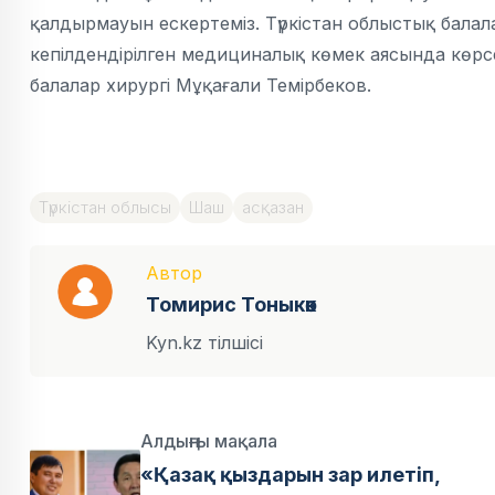
қалдырмауын ескертеміз. Түркістан облыстық бала
кепілдендірілген медициналық көмек аясында көрс
балалар хирургі Мұқағали Темірбеков.
Түркістан облысы
Шаш
асқазан
Автор
Томирис Тоныкөк
Kyn.kz тілшісі
Алдыңғы мақала
«Қазақ қыздарын зар илетіп,