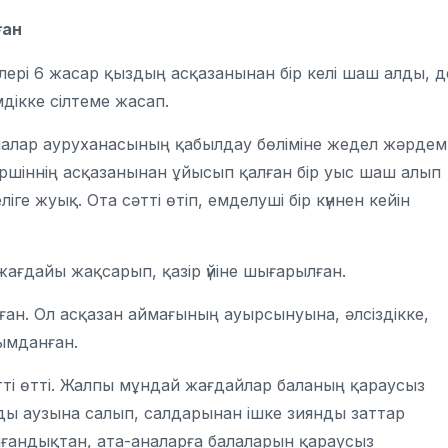
ған
лері 6 жасар қыздың асқазанынан бір келі шаш алды, д
дікке сілтеме жасап.
алалар ауруханасының қабылдау бөліміне жедел жәрдем
лдіршіннің асқазанынан ұйысып қалған бір уыс шаш алып
е жуық. Ота сәтті өтіп, емделуші бір күннен кейін
жағдайы жақсарып, қазір үйіне шығарылған.
ан. Ол асқазан аймағының ауырсынуына, әлсіздікке,
ымданған.
тті өтті. Жалпы мұндай жағдайлар баланың қараусыз
рды аузына салып, салдарынан ішке зиянды заттар
олғандықтан, ата-аналарға балаларын қараусыз