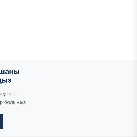
мшаны
ңыз
үктеп,
р болыңыз