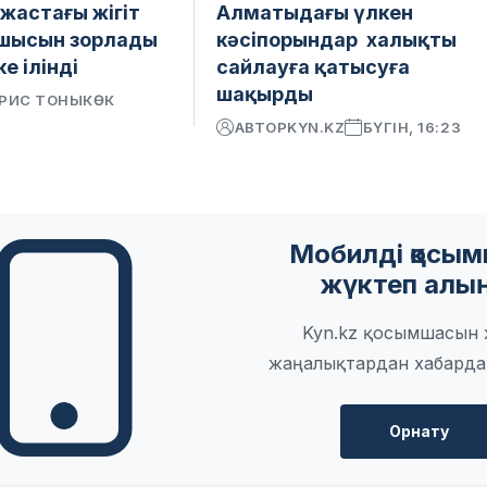
 жастағы жігіт
Алматыдағы үлкен
ушысын зорлады
кәсіпорындар халықты
е ілінді
сайлауға қатысуға
шақырды
РИС ТОНЫКӨК
АВТОР
KYN.KZ
БҮГІН, 16:23
Мобилді қосы
жүктеп алы
Kyn.kz қосымшасын ж
жаңалықтардан хабарда
Орнату