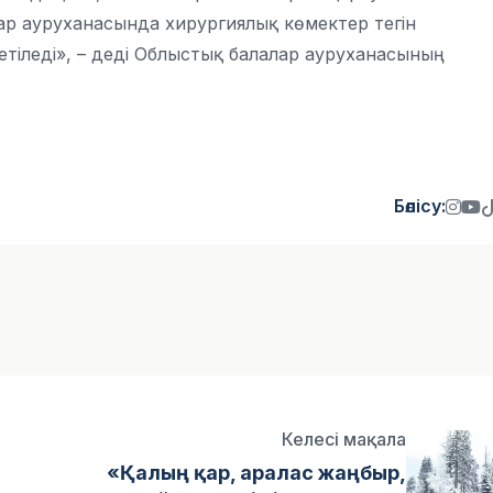
лар ауруханасында хирургиялық көмектер тегін
етіледі», – деді Облыстық балалар ауруханасының
Бөлісу:
Келесі мақала
«Қалың қар, аралас жаңбыр,