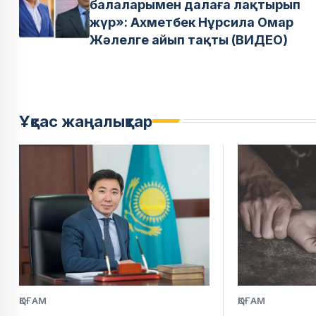
балаларымен далаға лақтырып
жүр»: Ахметбек Нұрсила Омар
Жәлелге айып тақты (ВИДЕО)
Ұқсас жаңалықтар
ҚОҒАМ
ҚОҒАМ