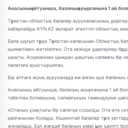
Анасының айтуынша, баланың ауырғанына 1 ай бол
Түркістан облыстық балалар ауруханасының дәрігер
хабарлайды KYN.KZ ақпарат агенттігі облыстық әкім
Бала шұғыл түрде Түркістан каласынан Облыстық б
қызметімен жеткізілген. Ота кезінде дәрігерлер бү
шықты. Асқазаннан шыққан шаштың салмағы бір келіг
палатаға ауыстырылған.
Бір аптаға жуық ауруханада ем алған қыз баланың 
Анасының айтуынша, баланың ауырғанына 1 ай болғ
тәбетінің болмауына, салмағының төмендеуіне шағ
«Отаның ұзақтығы бір сағатқа созылды. Ота өте сә
қалғанынан болады. Кішкентай балалар түрлі затта
жиналады. Бұл жағдай баланың өмірі үшін қауіпті б