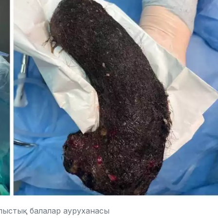
блыстық балалар ауруханасы