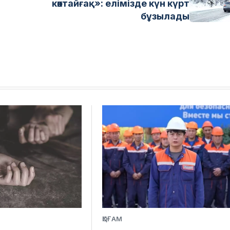
көктайғақ»: елімізде күн күрт
бұзылады
ҚОҒАМ