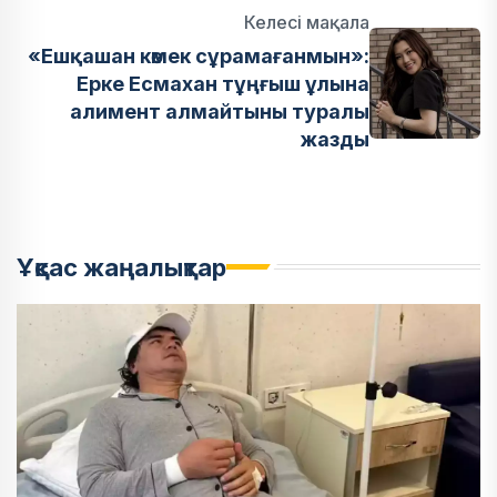
Келесі мақала
«Ешқашан көмек сұрамағанмын»:
Ерке Есмахан тұңғыш ұлына
алимент алмайтыны туралы
жазды
Ұқсас жаңалықтар