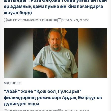
шатылды": Роза Әлқожа тойда уағыз айтқан
ер адамның қамалуына өзін кінәлағандарға
жауап берді
АВТОР
ТОМИРИС ТОНЫКӨК
6 ТАМЫЗ, 2026
МӘДЕНИЕТ
"Абай" және "Қош бол, Гүлсары!"
фильмдерінің режиссері Ардақ Әмірқұлов
дүниеден озды