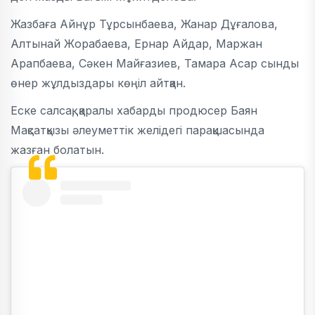
Жазбаға Айнұр Тұрсынбаева, Жанар Дұғалова,
Алтынай Жорабаева, Ернар Айдар, Маржан
Арапбаева, Сәкен Майғазиев, Тамара Асар сынды
өнер жұлдыздары көңіл айтқан.
Еске салсақ, қаралы хабарды продюсер Баян
Мақсатқызы әлеуметтік желідегі парақшасында
жазған болатын.