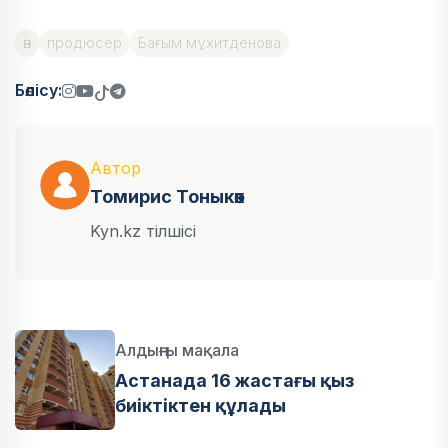
ән
продюсер
Бағым мұхитденова
Бөлісу:
Автор
Томирис Тоныкөк
Kyn.kz тілшісі
Алдыңғы мақала
Астанада 16 жастағы қыз
биіктіктен құлады