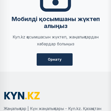
Мобилді қосымшаны жүктеп
алыңыз
Kyn.kz қосымшасын жүктеп, жаңалықтардан
хабардар болыңыз
Орнату
Жаңалықтар | Күн жаңалықтары - Kyn.kz. Қазақстан