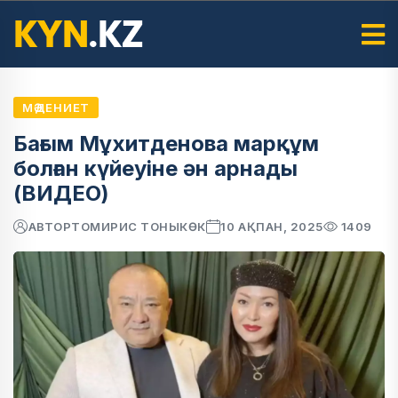
МӘДЕНИЕТ
Бағым Мұхитденова марқұм
болған күйеуіне ән арнады
(ВИДЕО)
АВТОР
ТОМИРИС ТОНЫКӨК
10 АҚПАН, 2025
1409