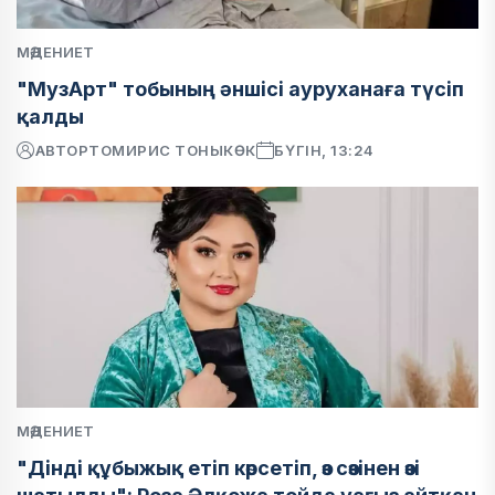
МӘДЕНИЕТ
"МузАрт" тобының әншісі ауруханаға түсіп
қалды
АВТОР
ТОМИРИС ТОНЫКӨК
БҮГІН, 13:24
МӘДЕНИЕТ
"Дінді құбыжық етіп көрсетіп, өз сөзінен өзі