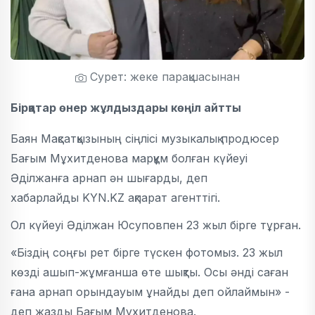
Сурет: жеке парақшасынан
Бірқатар өнер жұлдыздары көңіл айтты
Баян Мақсатқызының сіңлісі музыкалық продюсер
Бағым
Мұхитденова
марқұм болған күйеуі
Әділжанға арнап ән шығарды, деп
хабарлайды KYN.KZ ақпарат агенттігі.
Ол күйеуі Әділжан Юсуповпен 23 жыл бірге тұрған.
«Біздің соңғы рет бірге түскен фотомыз. 23 жыл
көзді ашып-жұмғанша өте шықты. Осы әнді саған
ғана арнап орындауым ұнайды деп ойлаймын» -
деп жазды Бағым Мұхитденова.