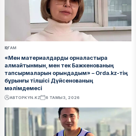
ҚОҒАМ
«Мен материалдарды орналастыра
алмайтынмын, мен тек Бажкенованың
тапсырмаларын орындадым» – Orda.kz-тің
бұрынғы тілшісі Дүйсенованың
мәлімдемесі
АВТОР
KYN.KZ
6 ТАМЫЗ, 2026