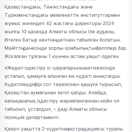
Қазақстандағы, Тәжікстандағы және
Түрікменстандағы мемлекеттік институттармен
жұмыс жөніндегі 42 жастағы директоры 2024
жылғы 10 қазанда Алматы облысы Іле ауданы,
Өтеген Батыр кентінің шетінен табылған болатын.
Мәйіттің денесінде зорлы-зомбылықтың белгілері бар.
Жоғалған тұлғаны 1 күннен астам уақыт іздеген.
«Жедел-іздестіру іс-шараларының нәтижесінде
ұсталып, қамауға алынған екі күдікті анықталды.
Күдіктілердің бірі сот төрелігінен қашуға тырысып,
Қазақстан аумағынан кетіп қалды. Алайда,
халықаралық іздестіру жарияланғаннан кейін ол
табылып, ұсталды», – деді Алматы облысы
полиция департаменті.
Қазіргі уақытта 2-күдіктінің экстрадациясы туралы