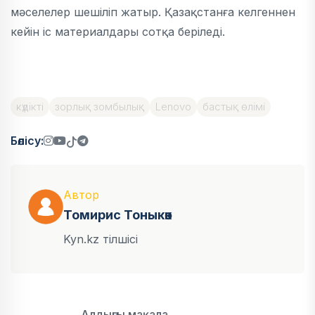
мәселелер шешіліп жатыр. Қазақстанға келгеннен
кейін іс материалдары сотқа беріледі.
күдікті
зорлық зомбылық
Lenovo
бастық өлімі
Бөлісу:
Автор
Томирис Тоныкөк
Kyn.kz тілшісі
Алдыңғы мақала