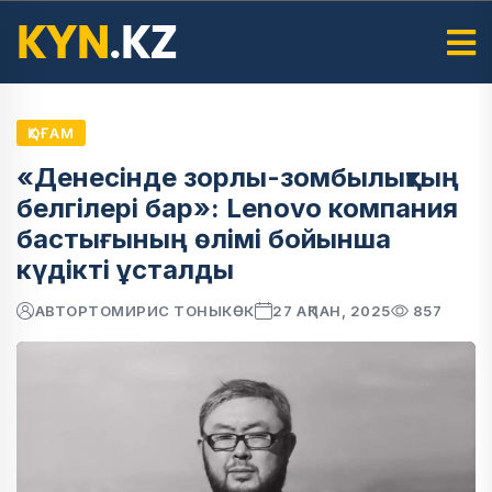
ҚОҒАМ
«Денесінде зорлы-зомбылықтың
белгілері бар»: Lenovo компания
бастығының өлімі бойынша
күдікті ұсталды
АВТОР
ТОМИРИС ТОНЫКӨК
27 АҚПАН, 2025
857