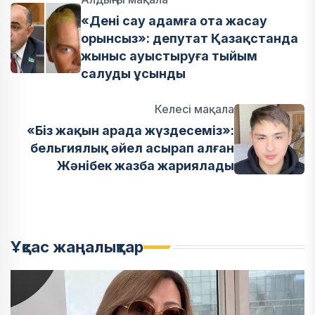
«Дені сау адамға ота жасау
орынсыз»: депутат Қазақстанда
жыныс ауыстыруға тыйым
салуды ұсынды
Келесі мақала
«Біз жақын арада жүздесеміз»:
бельгиялық әйел асырап алған
Жәнібек жазба жариялады
Ұқсас жаңалықтар