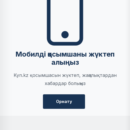
Мобилді қосымшаны жүктеп
алыңыз
Kyn.kz қосымшасын жүктеп, жаңалықтардан
хабардар болыңыз
Орнату