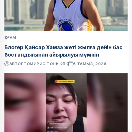
ҚОҒАМ
Блогер Қайсар Хамза жеті жылға дейін бас
бостандығынан айырылуы мүмкін
АВТОР
ТОМИРИС ТОНЫКӨК
6 ТАМЫЗ, 2026