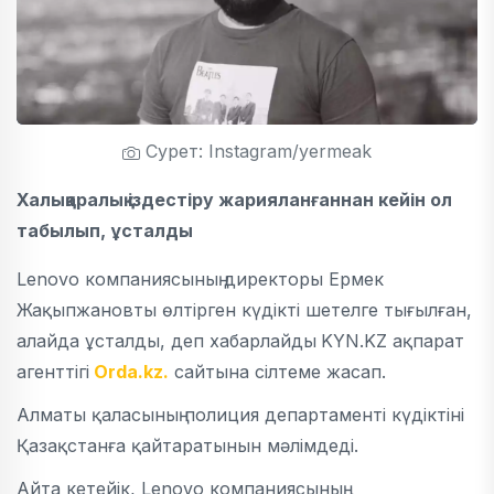
Сурет: Instagram/yermeak
Халықаралық іздестіру жарияланғаннан кейін ол
табылып, ұсталды
Lenovo компаниясының директоры Ермек
Жақыпжановты өлтірген күдікті шетелге тығылған,
алайда ұсталды, деп хабарлайды
KYN.KZ ақпарат
агенттігі
Orda.kz.
сайтына сілтеме жасап.
Алматы қаласының полиция департаменті күдіктіні
Қазақстанға қайтаратынын мәлімдеді.
Айта кетейік, Lenovo компаниясының