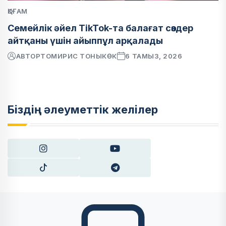
ҚОҒАМ
Семейлік әйел TikTok-та балағат сөздер
айтқаны үшін айыппұл арқалады
АВТОР
ТОМИРИС ТОНЫКӨК
6 ТАМЫЗ, 2026
Біздің әлеуметтік желілер