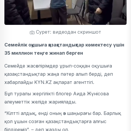
Сурет: видеодан скриншот
Семейлік оқушыға қазақстандықтар көмектесу үшін
35 миллион теңге жинап берген
Семейде жасөспірімдер ұрып-соққан оқушыға
қазақстандықтар жаңа пәтер алып берді, деп
хабарлайды KYN.KZ ақпарат агенттігі.
Бұл туралы жергілікті блогер Аида Жүнісова
әлеуметтік желіде жариялады.
“Кілтті алдық, енді оның өз шаңырағы бар. Барлық
қол ұшын созған қазақстандықтарға алғыс
білдіреміз”, – деп жазды ол.