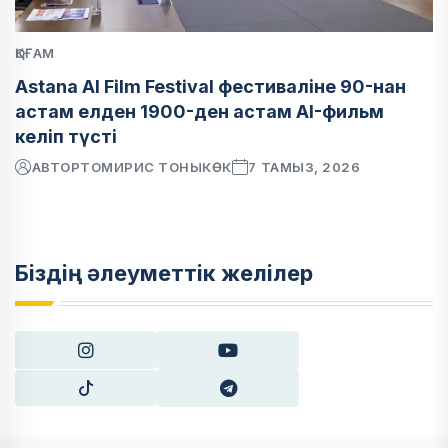
ҚОҒАМ
Astana AI Film Festival фестиваліне 90-нан
астам елден 1900-ден астам AI-фильм
келіп түсті
АВТОР
ТОМИРИС ТОНЫКӨК
7 ТАМЫЗ, 2026
Біздің әлеуметтік желілер