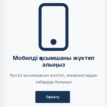
Мобилді қосымшаны жүктеп
алыңыз
Kyn.kz қосымшасын жүктеп, жаңалықтардан
хабардар болыңыз
Орнату