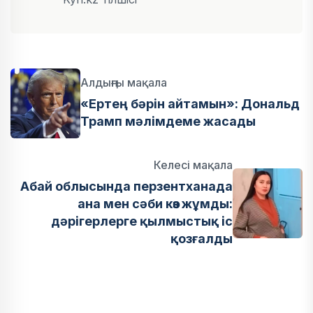
Алдыңғы мақала
«Ертең бәрін айтамын»: Дональд
Трамп мәлімдеме жасады
Келесі мақала
Абай облысында перзентханада
ана мен сәби көз жұмды:
дәрігерлерге қылмыстық іс
қозғалды