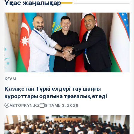
Ұқсас жаңалықтар
ҚОҒАМ
Қазақстан Түркі елдері тау шаңғы
курорттары одағына төрағалық етеді
АВТОР
KYN.KZ
8 ТАМЫЗ, 2026