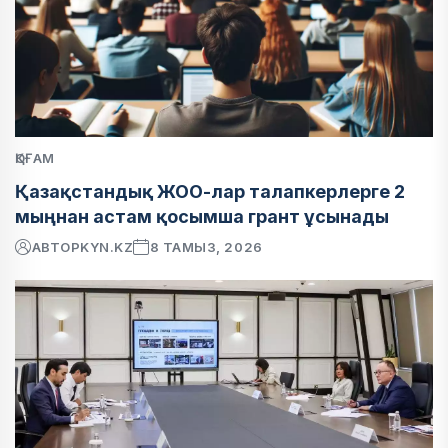
ҚОҒАМ
Қазақстандық ЖОО-лар талапкерлерге 2
мыңнан астам қосымша грант ұсынады
АВТОР
KYN.KZ
8 ТАМЫЗ, 2026