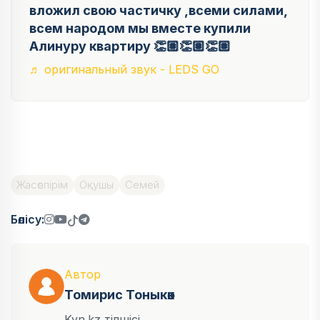
вложил свою частичку ,всеми силами,
всем народом мы вместе купили
Алинуру квартиру 👏🏽👏🏽👏🏽
♬ оригинальный звук - LEDS GO
Жасөспірім
Оқушы
Семей
Бөлісу:
Автор
Томирис Тоныкөк
Kyn.kz тілшісі