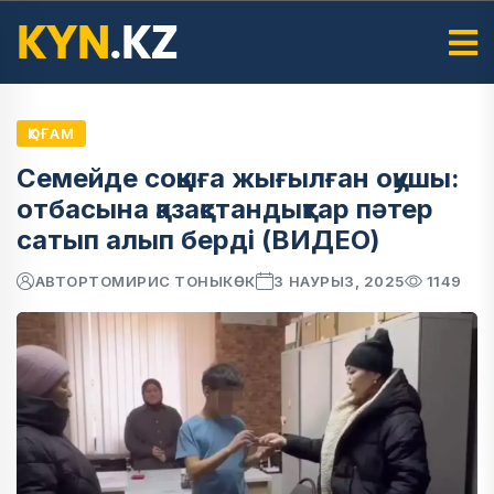
ҚОҒАМ
Семейде соққыға жығылған оқушы:
отбасына қазақстандықтар пәтер
сатып алып берді (ВИДЕО)
АВТОР
ТОМИРИС ТОНЫКӨК
3 НАУРЫЗ, 2025
1149