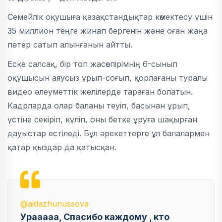
Семейлік оқушыға қазақстандықтар көмектесу үшін
35 миллион теңге жинап бергенін және оған жаңа
пәтер сатып алынғанын айтты.
Еске салсақ, бір топ жасөспірімнің 6-сынып
оқушысын аяусыз ұрып-соғып, қорлағаны туралы
видео әлеуметтік желілерде тараған болатын.
Кадрларда олар баланы теуіп, басынан ұрып,
үстіне секіріп, күліп, оны бетке ұруға шақырған
дауыстар естіледі. Бұл әрекеттерге ұл балалармен
қатар қыздар да қатысқан.
@aidazhunussova
Урааааа, Спасибо каждому , кто