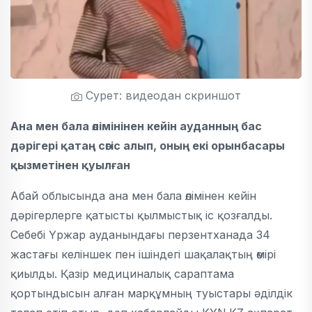
Сурет: видеодан скриншот
Ана мен бала өлімінінен кейін ауданның бас
дәрігері қатаң сөгіс алып, оның екі орынбасары
қызметінен қуылған
Абай облысында ана мен бала өлімінен кейін
дәрігерлерге қатысты қылмыстық іс қозғалды.
Себебі Үржар ауданындағы перзентханада 34
жастағы келіншек пен ішіндегі шақалақтың өмірі
қиылды. Қазір медициналық сараптама
қортындысын алған марқұмның туыстары әділдік