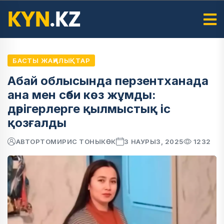
БАСТЫ ЖАҢАЛЫҚТАР
Абай облысында перзентханада
ана мен сәби көз жұмды:
дәрігерлерге қылмыстық іс
қозғалды
АВТОР
ТОМИРИС ТОНЫКӨК
3 НАУРЫЗ, 2025
1232