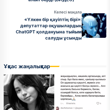
Келесі мақала
«Үлкен бір қауіптің бірі»:
депутаттар оқушылардың
ChatGPT қолдануына тыйым
салуды ұсынды
Ұқсас жаңалықтар