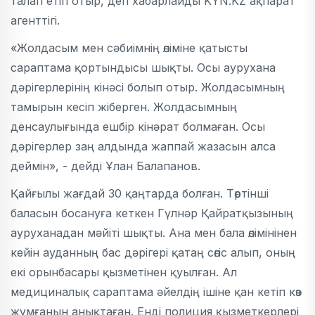
талап етіп отыр, деп хабарлайды KYN.KZ ақпарат
агенттігі.
«Жолдасым мен сәбиімнің өліміне қатысты
сараптама қортындысы шықты. Осы аурухана
дәрігерлерінің кінәсі болып отыр. Жолдасымның
тамырын кесіп жіберген. Жолдасымның
денсаулығында ешбір кінәрат болмаған. Осы
дәрігерлер заң алдында жаппай жазасын алса
деймін», - дейді Ұлан Балапанов.
Қайғылы жағдай 30 қаңтарда болған. Төртінші
баласын босануға кеткен Гүлнәр Қайратқызының
ауруханадан мәйіті шықты. Ана мен бала өлімінінен
кейін ауданның бас дәрігері қатаң сөгіс алып, оның
екі орынбасары қызметінен қуылған. Ал
медициналық сараптама әйелдің ішіне қан кетіп көз
жұмғанын анықтаған. Енді полиция қызметкерлері