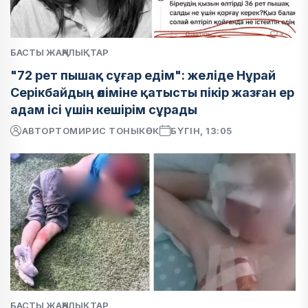
БАСТЫ ЖАҢАЛЫҚТАР
"72 рет пышақ сұғар едім": желіде Нұрай
Серікбайдың өліміне қатысты пікір жазған ер
адам ісі үшін кешірім сұрады
АВТОР
ТОМИРИС ТОНЫКӨК
БҮГІН, 13:05
БАСТЫ ЖАҢАЛЫҚТАР