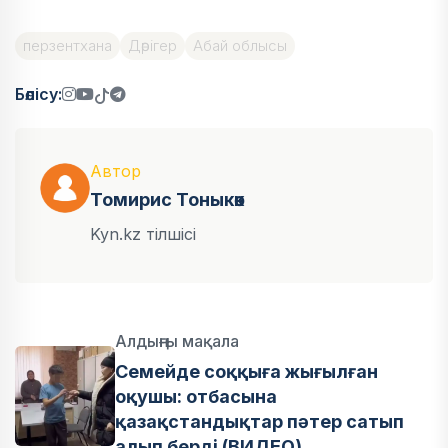
перзентхана
Дәрігер
Абай облысы
Бөлісу:
Автор
Томирис Тоныкөк
Kyn.kz тілшісі
Алдыңғы мақала
Семейде соққыға жығылған
оқушы: отбасына
қазақстандықтар пәтер сатып
алып берді (ВИДЕО)