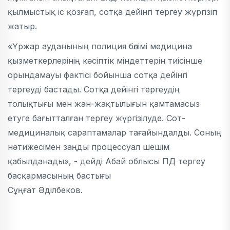
қылмыстық іс қозғап, сотқа дейінгі тергеу жүргізіп
жатыр.
«Үржар ауданының полиция бөлімі медицина
қызметкерлерінің кәсіптік міндеттерін тиісінше
орындамауы фактісі бойынша сотқа дейінгі
тергеуді бастады. Сотқа дейінгі тергеудің
толықтығы мен жан-жақтылығын қамтамасыз
етуге бағытталған тергеу жүргізілуде. Сот-
медициналық сараптамалар тағайындалды. Соның
нәтижесімен заңды процессуал шешім
қабылданады», - дейді Абай облысы ПД тергеу
басқармасының бастығы
Сұңғат Әділбеков.