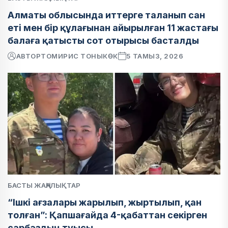
Алматы облысында иттерге таланып сан
еті мен бір құлағынан айырылған 11 жастағы
балаға қатысты сот отырысы басталды
АВТОР
ТОМИРИС ТОНЫКӨК
5 ТАМЫЗ, 2026
БАСТЫ ЖАҢАЛЫҚТАР
“Ішкі ағзалары жарылып, жыртылып, қан
толған”: Қапшағайда 4-қабаттан секірген
сарбаздың туысы