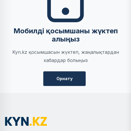
Мобилді қосымшаны жүктеп
алыңыз
Kyn.kz қосымшасын жүктеп, жаңалықтардан
хабардар болыңыз
Орнату