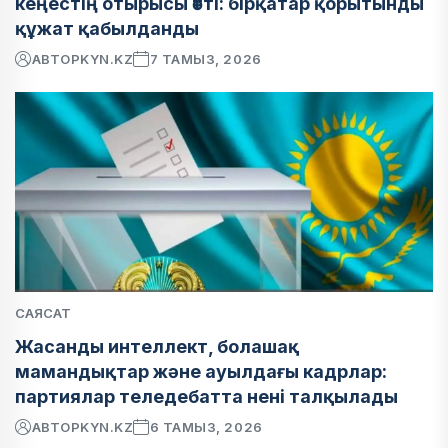
кеңестің отырысы өтті: бірқатар қорытынды
құжат қабылданды
АВТОР
KYN.KZ
7 ТАМЫЗ, 2026
САЯСАТ
Жасанды интеллект, болашақ
мамандықтар және ауылдағы кадрлар:
партиялар теледебатта нені талқылады
АВТОР
KYN.KZ
6 ТАМЫЗ, 2026