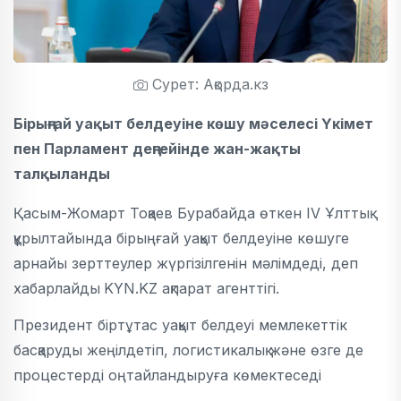
Сурет: Ақорда.кз
Бірыңғай уақыт белдеуіне көшу мәселесі Үкімет
пен Парламент деңгейінде жан-жақты
талқыланды
Қасым-Жомарт Тоқаев Бурабайда өткен IV Ұлттық
құрылтайында бірыңғай уақыт белдеуіне көшуге
арнайы зерттеулер жүргізілгенін мәлімдеді, деп
хабарлайды
KYN.KZ ақпарат агенттігі.
Президент біртұтас уақыт белдеуі мемлекеттік
басқаруды жеңілдетіп, логистикалық және өзге де
процестерді оңтайландыруға көмектеседі