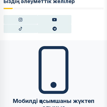
Біздің әлеуметтік желілер
Мобилді қосымшаны жүктеп