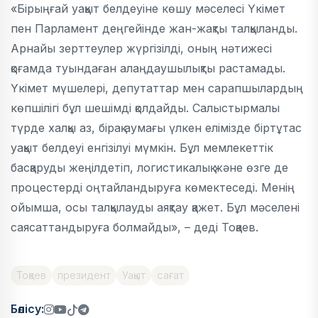
«Бірыңғай уақыт белдеуіне көшу мәселесі Үкімет
пен Парламент деңгейінде жан-жақты талқыланды.
Арнайы зерттеулер жүргізілді, оның нәтижесі
қоғамда туындаған алаңдаушылықты растамады.
Үкімет мүшелері, депутаттар мен сарапшылардың
көпшілігі бұл шешімді қолдайды. Салыстырмалы
түрде халқы аз, бірақ аумағы үлкен елімізде біртұтас
уақыт белдеуі енгізілуі мүмкін. Бұл мемлекеттік
басқаруды жеңілдетіп, логистикалық және өзге де
процестерді оңтайландыруға көмектеседі. Менің
ойымша, осы талқылауды аяқтау қажет. Бұл мәселені
саясаттандыруға болмайды», – деді Тоқаев.
Тоқаев
президент
Уақыт
сағат
Бөлісу: