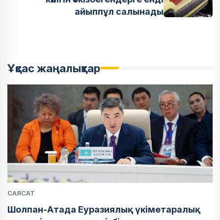
айыппұл салынады
Ұқсас жаңалықтар
САЯСАТ
Шолпан-Атада Еуразиялық үкіметаралық