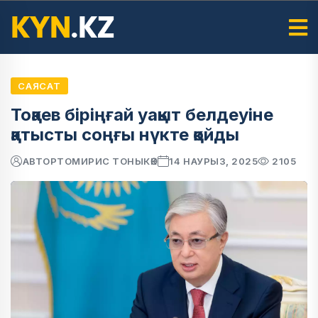
САЯСАТ
Тоқаев біріңғай уақыт белдеуіне
қатысты соңғы нүкте қойды
АВТОР
ТОМИРИС ТОНЫКӨК
14 НАУРЫЗ, 2025
2105