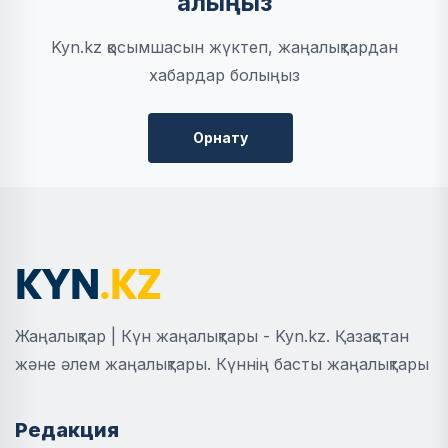
алыңыз
Kyn.kz қосымшасын жүктеп, жаңалықтардан
хабардар болыңыз
Орнату
Жаңалықтар | Күн жаңалықтары - Kyn.kz. Қазақстан
және әлем жаңалықтары. Күннің басты жаңалықтары
Редакция