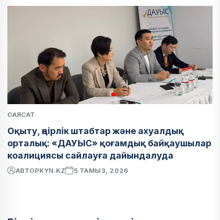
САЯСАТ
Оқыту, өңірлік штабтар және ахуалдық
орталық: «ДАУЫС» қоғамдық байқаушылар
коалициясы сайлауға дайындалуда
АВТОР
KYN.KZ
5 ТАМЫЗ, 2026