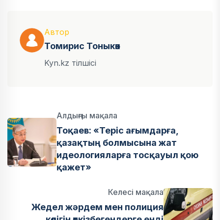
Автор
Томирис Тоныкөк
Kyn.kz тілшісі
Алдыңғы мақала
Тоқаев: «Теріс ағымдарға,
қазақтың болмысына жат
идеологияларға тосқауыл қою
қажет»
Келесі мақала
Жедел жәрдем мен полиция
көлігін өткізбегендерге енді