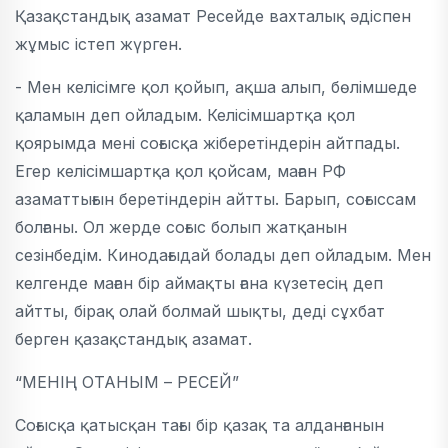
Қазақстандық азамат Ресейде вахталық әдіспен
жұмыс істеп жүрген.
- Мен келісімге қол қойып, ақша алып, бөлімшеде
қаламын деп ойладым. Келісімшартқа қол
қоярымда мені соғысқа жіберетіндерін айтпады.
Егер келісімшартқа қол қойсам, маған РФ
азаматтығын беретіндерін айтты. Барып, соғыссам
болғаны. Ол жерде соғыс болып жатқанын
сезінбедім. Кинодағыдай болады деп ойладым. Мен
келгенде маған бір аймақты ғана күзетесің деп
айтты, бірақ олай болмай шықты, деді сұхбат
берген қазақстандық азамат.
“МЕНІҢ ОТАНЫМ – РЕСЕЙ”
Соғысқа қатысқан тағы бір қазақ та алданғанын