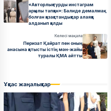
«Авторлық турды инстаграм
арқылы тапқан»: Балиде демалмақ
болған қазақстандықтар алаяққа
алданып қалды
Келесі мақала
Перизат Қайрат пен оның
анасына қатысты істің мән-жайы
туралы ҚМА айтты
Ұқсас жаңалықтар