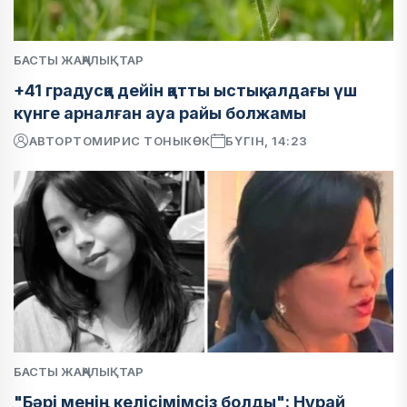
БАСТЫ ЖАҢАЛЫҚТАР
+41 градусқа дейін қатты ыстық: алдағы үш
күнге арналған ауа райы болжамы
АВТОР
ТОМИРИС ТОНЫКӨК
БҮГІН, 14:23
БАСТЫ ЖАҢАЛЫҚТАР
"Бәрі менің келісімімсіз болды": Нұрай