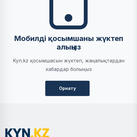
Мобилді қосымшаны жүктеп
алыңыз
Kyn.kz қосымшасын жүктеп, жаңалықтардан
хабардар болыңыз
Орнату