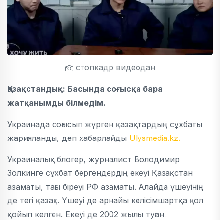
стопкадр видеодан
Қазақстандық: Басында соғысқа бара
жатқанымды білмедім.
Украинада соғысып жүрген қазақтардың сұхбаты
жарияланды, деп хабарлайды
Ulysmedia.kz.
Украиналық блогер, журналист Володимир
Золкинге сұхбат бергендердің екеуі Қазақстан
азаматы, тағы біреуі РФ азаматы. Алайда үшеуінің
де тегі қазақ. Үшеуі де арнайы келісімшартқа қол
қойып келген. Екеуі де 2002 жылы туған.