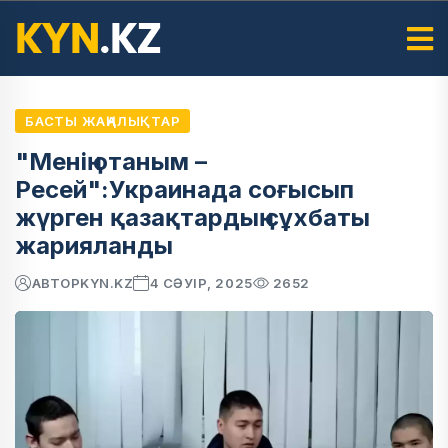
БАСТЫ ЖАҢАЛЫҚТАР
"Менің отаным –
Ресей":Украинада соғысып
жүрген қазақтардың сұхбаты
жарияланды
АВТОР
KYN.KZ
4 СӘУІР, 2025
2652