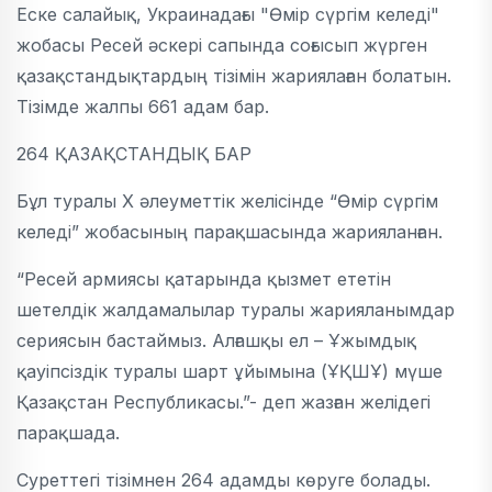
Еске салайық, Украинадағы "Өмір сүргім келеді"
жобасы Ресей әскері сапында соғысып жүрген
қазақстандықтардың тізімін жариялаған болатын.
Тізімде жалпы 661 адам бар.
264 ҚАЗАҚСТАНДЫҚ БАР
Бұл туралы X әлеуметтік желісінде “Өмір сүргім
келеді” жобасының парақшасында жарияланған.
“Ресей армиясы қатарында қызмет ететін
шетелдік жалдамалылар туралы жарияланымдар
сериясын бастаймыз. Алғашқы ел – Ұжымдық
қауіпсіздік туралы шарт ұйымына (ҰҚШҰ) мүше
Қазақстан Республикасы.”- деп жазған желідегі
парақшада.
Суреттегі тізімнен 264 адамды көруге болады.