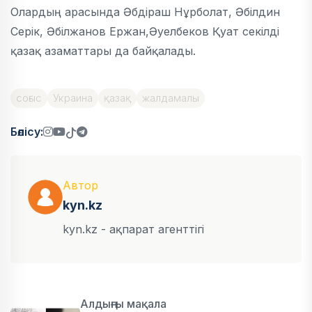
Олардың арасында Әбдіраш Нұрболат, Әбілдин
Серік, Әбілжанов Ержан,Әуелбеков Қуат секілді
қазақ азаматтары да байқалады.
соғыс
Украина
қазақ
жалдамалы
Бөлісу:
Автор
kyn.kz
kyn.kz - ақпарат агенттігі
Алдыңғы мақала