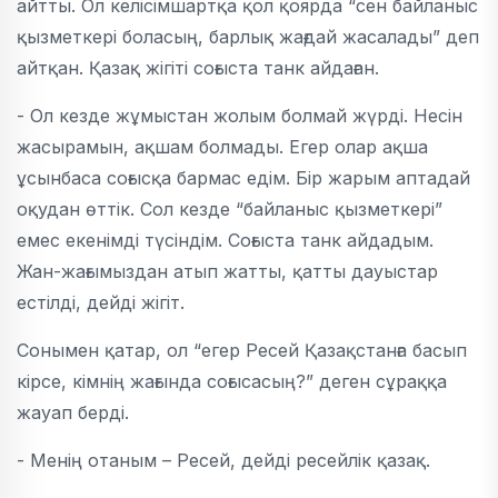
айтты. Ол келісімшартқа қол қоярда “сен байланыс
қызметкері боласың, барлық жағдай жасалады” деп
айтқан. Қазақ жігіті соғыста танк айдаған.
- Ол кезде жұмыстан жолым болмай жүрді. Несін
жасырамын, ақшам болмады. Егер олар ақша
ұсынбаса соғысқа бармас едім. Бір жарым аптадай
оқудан өттік. Сол кезде “байланыс қызметкері”
емес екенімді түсіндім. Соғыста танк айдадым.
Жан-жағымыздан атып жатты, қатты дауыстар
естілді, дейді жігіт.
Сонымен қатар, ол “егер Ресей Қазақстанға басып
кірсе, кімнің жағында соғысасың?” деген сұраққа
жауап берді.
- Менің отаным – Ресей, дейді ресейлік қазақ.