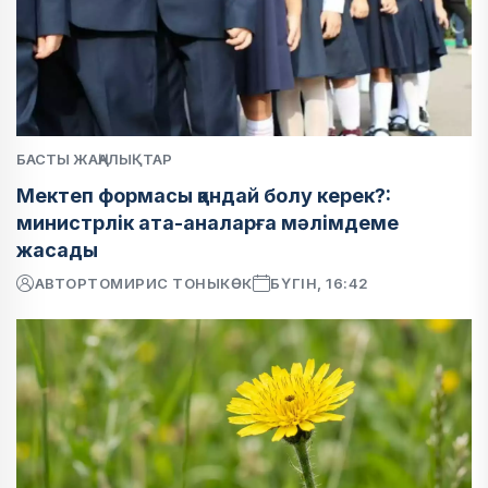
БАСТЫ ЖАҢАЛЫҚТАР
Мектеп формасы қандай болу керек?:
министрлік ата-аналарға мәлімдеме
жасады
АВТОР
ТОМИРИС ТОНЫКӨК
БҮГІН, 16:42