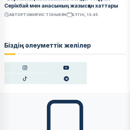
Серікбай мен анасының жазысқан хаттары
АВТОР
ТОМИРИС ТОНЫКӨК
БҮГІН, 13:45
Біздің әлеуметтік желілер