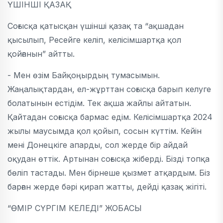
ҮШІНШІ ҚАЗАҚ
Соғысқа қатысқан үшінші қазақ та “ақшадан
қысылып, Ресейге келіп, келісімшартқа қол
қойғанын” айтты.
- Мен өзім Байқоңырдың тумасымын.
Жаңалықтардан, ел-жұрттан соғысқа барып келуге
болатынын естідім. Тек ақша жайлы айтатын.
Қайтадан соғысқа бармас едім. Келісімшартқа 2024
жылы маусымда қол қойып, сосын күттім. Кейін
мені Донецкіге апарды, сол жерде бір айдай
оқудан өттік. Артынан соғысқа жіберді. Бізді топқа
бөліп тастады. Мен бірнеше қызмет атқардым. Біз
барған жерде бәрі қирап жатты, дейді қазақ жігіті.
“ӨМІР СҮРГІМ КЕЛЕДІ” ЖОБАСЫ