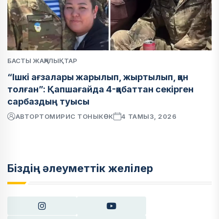
БАСТЫ ЖАҢАЛЫҚТАР
“Ішкі ағзалары жарылып, жыртылып, қан
толған”: Қапшағайда 4-қабаттан секірген
сарбаздың туысы
АВТОР
ТОМИРИС ТОНЫКӨК
4 ТАМЫЗ, 2026
Біздің әлеуметтік желілер