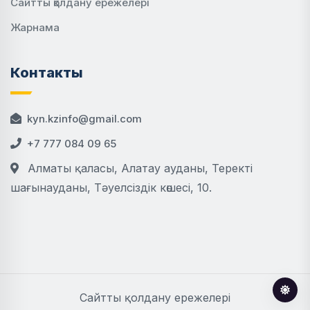
Сайтты қолдану ережелері
Жарнама
Контакты
kyn.kzinfo@gmail.com
+7 777 084 09 65
Алматы қаласы, Алатау ауданы, Теректі
шағынауданы, Тәуелсіздік көшесі, 10.
Сайтты қолдану ережелері