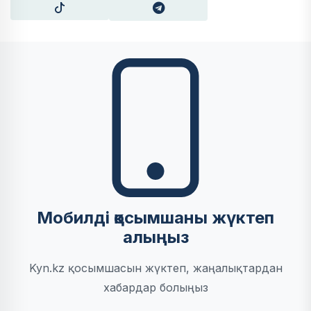
Мобилді қосымшаны жүктеп
алыңыз
Kyn.kz қосымшасын жүктеп, жаңалықтардан
хабардар болыңыз