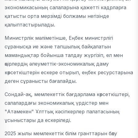
экономикасының салаларына қажетті кадрларға
қатысты орта мерзімді болжамы негізінде
қалыптастырылады.
Министрлік мәліметінше, Еңбек министрлігі
сұранысқа ие және тапшылық байқалатын
мамандықтар бойынша талдау жүргізіп, ел мен
өңірлердің әлеуметтік-экономикалық даму
көрсеткіштерін ескере отырып, еңбек ресурстарына
деген сұранысты бағалайды.
Сондай-ақ, мемлекеттік бағдарлама көрсеткіштері,
салалардағы экономикалық үрдістер мен
"Атамекен" Ұлттық кәсіпкерлер палатасының
ұсыныстары да ескеріледі.
2025 жылы мемлекеттік білім гранттарын бөлу