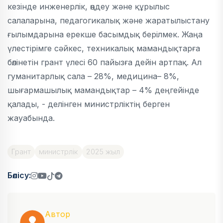
кезінде инженерлік, өңдеу және құрылыс
салаларына, педагогикалық және жаратылыстану
ғылымдарына ерекше басымдық берілмек. Жаңа
үлестірімге сәйкес, техникалық мамандықтарға
бөлінетін грант үлесі 60 пайызға дейін артпақ. Ал
гуманитарлық сала – 28%, медицина– 8%,
шығармашылық мамандықтар – 4% деңгейінде
қалады, - делінген министрліктің берген
жауабында.
Грант
министрлік
2025 жыл
Бөлісу:
Автор