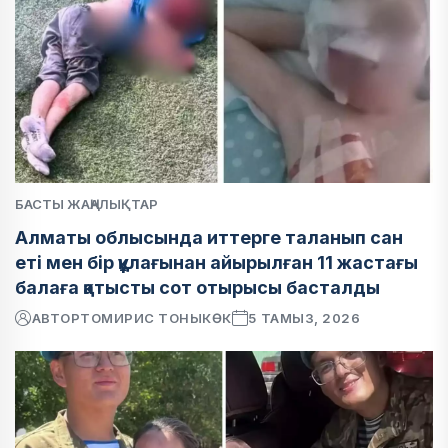
БАСТЫ ЖАҢАЛЫҚТАР
Алматы облысында иттерге таланып сан
еті мен бір құлағынан айырылған 11 жастағы
балаға қатысты сот отырысы басталды
АВТОР
ТОМИРИС ТОНЫКӨК
5 ТАМЫЗ, 2026