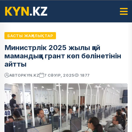
БАСТЫ ЖАҢАЛЫҚТАР
Министрлік 2025 жылы қай
мамандыққа грант көп бөлінетінін
айтты
АВТОР
KYN.KZ
7 СӘУІР, 2025
1877