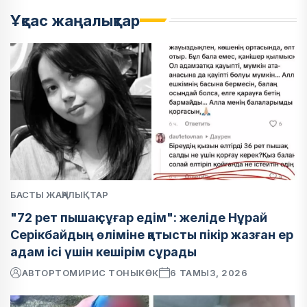
Ұқсас жаңалықтар
БАСТЫ ЖАҢАЛЫҚТАР
"72 рет пышақ сұғар едім": желіде Нұрай
Серікбайдың өліміне қатысты пікір жазған ер
адам ісі үшін кешірім сұрады
АВТОР
ТОМИРИС ТОНЫКӨК
6 ТАМЫЗ, 2026