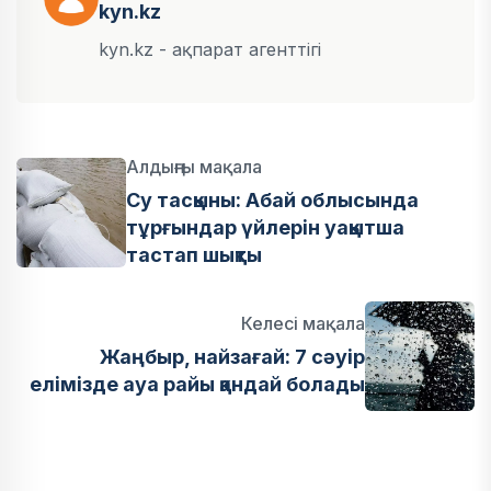
kyn.kz
kyn.kz - ақпарат агенттігі
Алдыңғы мақала
Су тасқыны: Абай облысында
тұрғындар үйлерін уақытша
тастап шықты
Келесі мақала
Жаңбыр, найзағай: 7 сәуір
елімізде ауа райы қандай болады