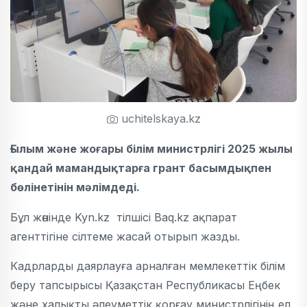
uchitelskaya.kz
Ғылым және жоғары білім министрлігі 2025 жылы
қандай мамандықтарға грант басымдықпен
бөлінетінін мәлімдеді.
Бұл жөнінде Kyn.kz тілшісі Baq.kz ақпарат
агенттігіне сілтеме жасай отырып жазды.
Кадрларды даярлауға арналған мемлекеттік білім
беру тапсырысы Қазақстан Республикасы Еңбек
және халықты әлеуметтік қорғау министрлігінің ел