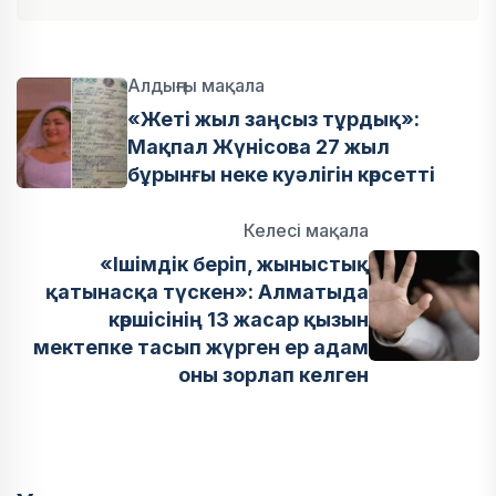
Алдыңғы мақала
«Жеті жыл заңсыз тұрдық»:
Мақпал Жүнісова 27 жыл
бұрынғы неке куәлігін көрсетті
Келесі мақала
«Ішімдік беріп, жыныстық
қатынасқа түскен»: Алматыда
көршісінің 13 жасар қызын
мектепке тасып жүрген ер адам
оны зорлап келген