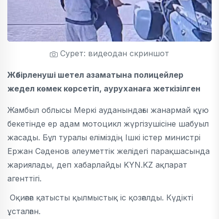
Сурет: видеодан скриншот
Жәбірленуші шетел азаматына полицейлер
жедел көмек көрсетіп, ауруханаға жеткізілген
Жамбыл облысы Меркі ауданындағы жанармай құю
бекетінде ер адам мотоцикл жүргізушісіне шабуыл
жасады. Бұл туралы еліміздің Ішкі істер министрі
Ержан Сәденов әлеуметтік желідегі парақшасында
жариялады, деп хабарлайды KYN.KZ ақпарат
агенттігі.
Оқиғаға қатысты қылмыстық іс қозғалды. Күдікті
ұсталған.