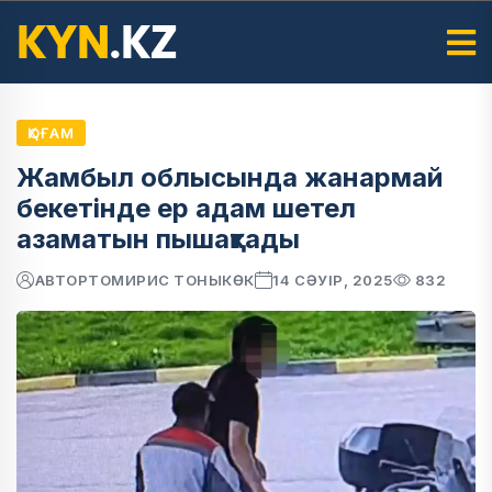
ҚОҒАМ
Жамбыл облысында жанармай
бекетінде ер адам шетел
азаматын пышақтады
АВТОР
ТОМИРИС ТОНЫКӨК
14 СӘУІР, 2025
832