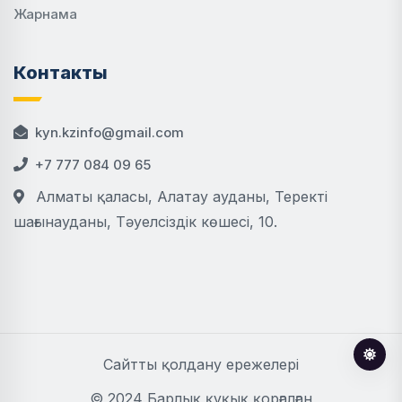
Жарнама
Контакты
kyn.kzinfo@gmail.com
+7 777 084 09 65
Алматы қаласы, Алатау ауданы, Теректі
шағынауданы, Тәуелсіздік көшесі, 10.
Сайтты қолдану ережелері
© 2024 Барлық құқық қорғалған