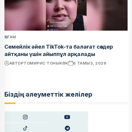
ҚОҒАМ
Семейлік әйел TikTok-та балағат сөздер
айтқаны үшін айыппұл арқалады
АВТОР
ТОМИРИС ТОНЫКӨК
6 ТАМЫЗ, 2026
Біздің әлеуметтік желілер