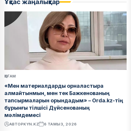
Ұқсас жаңалықтар
ҚОҒАМ
«Мен материалдарды орналастыра
алмайтынмын, мен тек Бажкенованың
тапсырмаларын орындадым» – Orda.kz-тің
бұрынғы тілшісі Дүйсенованың
мәлімдемесі
АВТОР
KYN.KZ
6 ТАМЫЗ, 2026