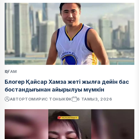
ҚОҒАМ
Блогер Қайсар Хамза жеті жылға дейін бас
бостандығынан айырылуы мүмкін
АВТОР
ТОМИРИС ТОНЫКӨК
6 ТАМЫЗ, 2026