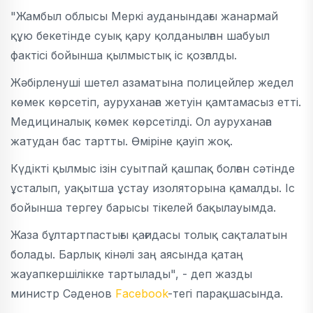
"Жамбыл облысы Меркі ауданындағы жанармай
құю бекетінде суық қару қолданылған шабуыл
фактісі бойынша қылмыстық іс қозғалды.
Жәбірленуші шетел азаматына полицейлер жедел
көмек көрсетіп, ауруханаға жетуін қамтамасыз етті.
Медициналық көмек көрсетілді. Ол ауруханаға
жатудан бас тартты. Өміріне қауіп жоқ.
Күдікті қылмыс ізін суытпай қашпақ болған сәтінде
ұсталып, уақытша ұстау изоляторына қамалды. Іс
бойынша тергеу барысы тікелей бақылауымда.
Жаза бұлтартпастығы қағидасы толық сақталатын
болады. Барлық кінәлі заң аясында қатаң
жауапкершілікке тартылады", - деп жазды
министр Сәденов
Facebook
-тегі парақшасында.