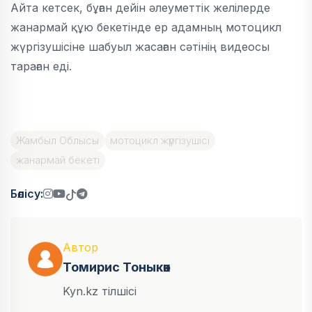
Айта кетсек, бұған дейін әлеуметтік желілерде
жанармай құю бекетінде ер адамның мотоцикл
жүргізушісіне шабуыл жасаған сәтінің видеосы
тараған еді.
Жамбыл Облысы
мотоцикл жүргізушісі
жанармай бекеті
Бөлісу:
Автор
Томирис Тоныкөк
Kyn.kz тілшісі