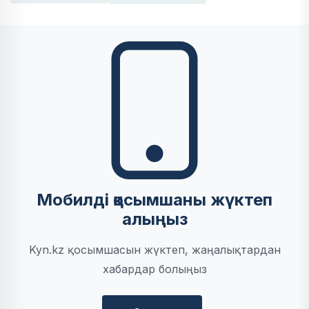
Мобилді қосымшаны жүктеп
алыңыз
Kyn.kz қосымшасын жүктеп, жаңалықтардан
хабардар болыңыз