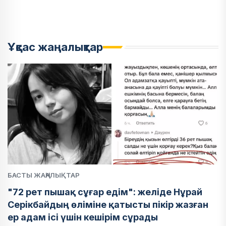
Ұқсас жаңалықтар
БАСТЫ ЖАҢАЛЫҚТАР
"72 рет пышақ сұғар едім": желіде Нұрай
Серікбайдың өліміне қатысты пікір жазған
ер адам ісі үшін кешірім сұрады