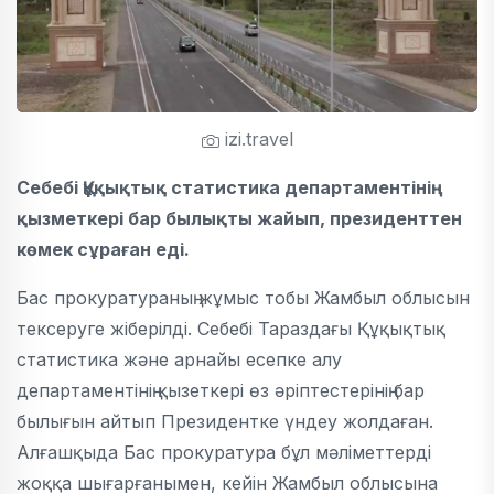
izi.travel
Себебі Құқықтық статистика департаментінің
қызметкері бар былықты жайып, президенттен
көмек сұраған еді.
Бас прокуратураның жұмыс тобы Жамбыл облысын
тексеруге жіберілді. Себебі Тараздағы Құқықтық
статистика және арнайы есепке алу
департаментінің қызеткері өз әріптестерінің бар
былығын айтып Президентке үндеу жолдаған.
Алғашқыда Бас прокуратура бұл мәліметтерді
жоққа шығарғанымен, кейін Жамбыл облысына