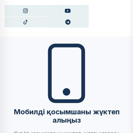
Мобилді қосымшаны жүктеп
алыңыз