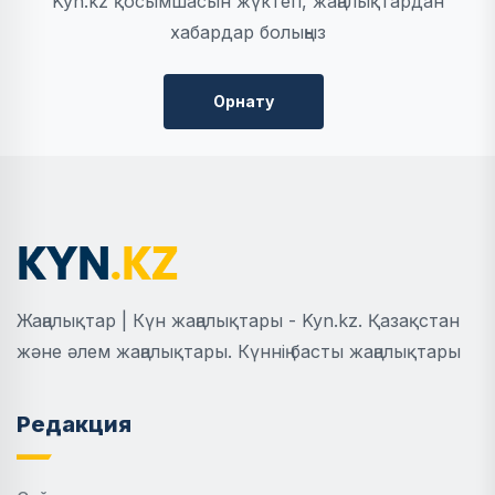
Kyn.kz қосымшасын жүктеп, жаңалықтардан
хабардар болыңыз
Орнату
Жаңалықтар | Күн жаңалықтары - Kyn.kz. Қазақстан
және әлем жаңалықтары. Күннің басты жаңалықтары
Редакция