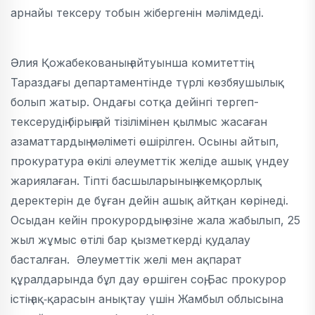
арнайы тексеру тобын жібергенін мәлімдеді.
Әлия Қожабекованың айтуынша комитеттің
Тараздағы департаментінде түрлі көзбяушылық
болып жатыр. Ондағы сотқа дейінгі тергеп-
тексерудің бірыңғай тізілімінен қылмыс жасаған
азаматтардың мәліметі өшірілген. Осыны айтып,
прокуратура өкілі әлеуметтік желіде ашық үндеу
жариялаған. Тіпті басшыларының жемқорлық
деректерін де бұған дейін ашық айтқан көрінеді.
Осыдан кейін прокурордың өзіне жала жабылып, 25
жыл жұмыс өтілі бар қызметкерді қудалау
басталған. Әлеуметтік желі мен ақпарат
құралдарында бұл дау өршіген соң,Бас прокурор
істің ақ‑қарасын анықтау үшін Жамбыл облысына