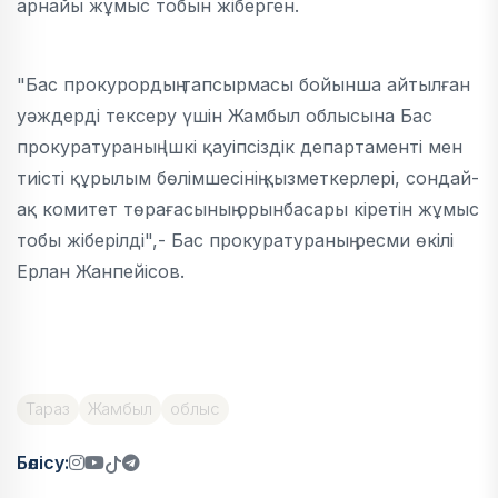
арнайы жұмыс тобын жіберген.
"Бас прокурордың тапсырмасы бойынша айтылған
уәждерді тексеру үшін Жамбыл облысына Бас
прокуратураның Ішкі қауіпсіздік департаменті мен
тиісті құрылым бөлімшесінің қызметкерлері, сондай-
ақ комитет төрағасының орынбасары кіретін жұмыс
тобы жіберілді",- Бас прокуратураның ресми өкілі
Ерлан Жанпейісов.
Тараз
Жамбыл
облыс
Бөлісу: