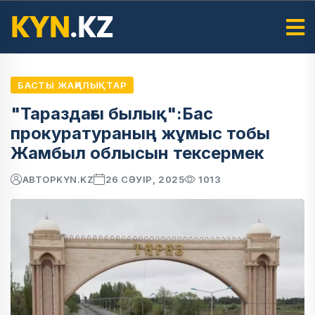
БАСТЫ ЖАҢАЛЫҚТАР
"Тараздағы былық":Бас
прокуратураның жұмыс тобы
Жамбыл облысын тексермек
АВТОР
KYN.KZ
26 СӘУІР, 2025
1013