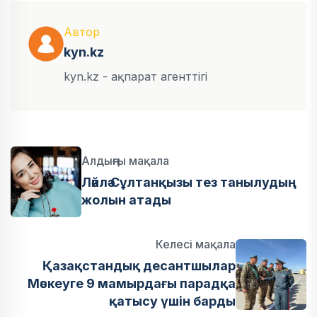
Автор
kyn.kz
kyn.kz - ақпарат агенттігі
Алдыңғы мақала
Ләйлә Сұлтанқызы тез танылудың
жолын атады
Келесі мақала
Қазақстандық десантшылар
Мәскеуге 9 мамырдағы парадқа
қатысу үшін барды