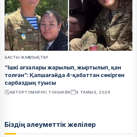
БАСТЫ ЖАҢАЛЫҚТАР
“Ішкі ағзалары жарылып, жыртылып, қан
толған”: Қапшағайда 4-қабаттан секірген
сарбаздың туысы
АВТОР
ТОМИРИС ТОНЫКӨК
4 ТАМЫЗ, 2026
Біздің әлеуметтік желілер